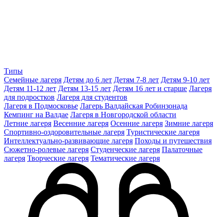
Типы
Семейные лагеря
Детям до 6 лет
Детям 7-8 лет
Детям 9-10 лет
Детям 11-12 лет
Детям 13-15 лет
Детям 16 лет и старше
Лагеря
для подростков
Лагеря для студентов
Лагеря в Подмосковье
Лагерь Валдайская Робинзонада
Кемпинг на Валдае
Лагеря в Новгородской области
Летние лагеря
Весенние лагеря
Осенние лагеря
Зимние лагеря
Спортивно-оздоровительные лагеря
Туристические лагеря
Интеллектуально-развивающие лагеря
Походы и путешествия
Сюжетно-ролевые лагеря
Студенческие лагеря
Палаточные
лагеря
Творческие лагеря
Тематические лагеря