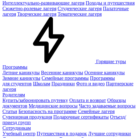
Интеллектуально-развивающие лагеря
Походы и путешествия
Сюжетно-ролевые лагеря
Студенческие лагеря
Палаточные
лагеря
Творческие лагеря
Тематические лагеря
Горящие туры
Программы
Летние каникулы
Весенние каникулы
Осенние каникулы
Зимние каникулы
Семейные программы
Программы
для студентов
Школам
Праздники
Фото и видео
Партнерские
лагеря
Родителям
Купить/забронировать путевку
Оплата и возврат
Образцы
документов
Медицинские вопросы
Часто задаваемые вопросы
Статьи
Безопасность на программе
Семейные лагеря
Сувенирная продукция
Подарочные сертификаты
Отъезд/
приезд групп
Сотрудникам
Учебный центр
Путешествия в подарок
Лучшие сотрудники