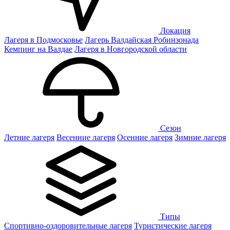
Локация
Лагеря в Подмосковье
Лагерь Валдайская Робинзонада
Кемпинг на Валдае
Лагеря в Новгородской области
Сезон
Летние лагеря
Весенние лагеря
Осенние лагеря
Зимние лагеря
Типы
Спортивно-оздоровительные лагеря
Туристические лагеря