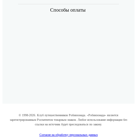
Способы оплаты
© 1998-2026. Клуб путешественников Робинзонада. «Робинзонада» является
зарегистрированным Роспатентом товарным знаком. Любое использование информации без
ссылки на источник будет преследоваться по закону.
Согласие на обработку персональных данных