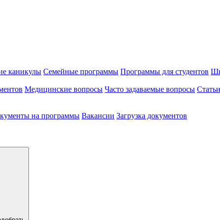
ие каникулы
Семейные программы
Программы для студентов
Шк
ментов
Медицинские вопросы
Часто задаваемые вопросы
Стать
кументы на программы
Вакансии
Загрузка документов
одобрать