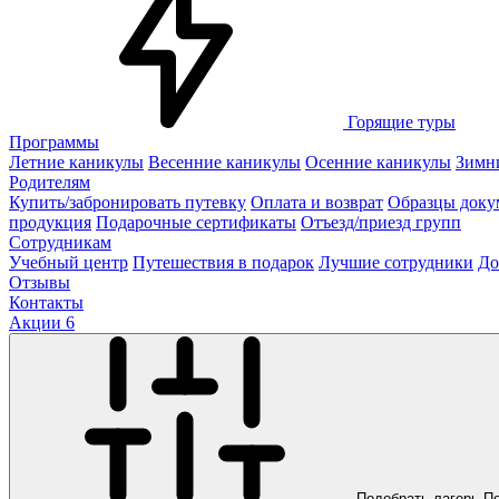
Горящие туры
Программы
Летние каникулы
Весенние каникулы
Осенние каникулы
Зимн
Родителям
Купить/забронировать путевку
Оплата и возврат
Образцы доку
продукция
Подарочные сертификаты
Отъезд/приезд групп
Сотрудникам
Учебный центр
Путешествия в подарок
Лучшие сотрудники
До
Отзывы
Контакты
Акции
6
Подобрать лагерь
П