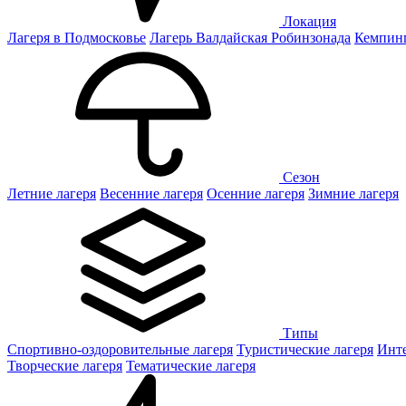
Локация
Лагеря в Подмосковье
Лагерь Валдайская Робинзонада
Кемпинг
Сезон
Летние лагеря
Весенние лагеря
Осенние лагеря
Зимние лагеря
Типы
Спортивно-оздоровительные лагеря
Туристические лагеря
Инте
Творческие лагеря
Тематические лагеря