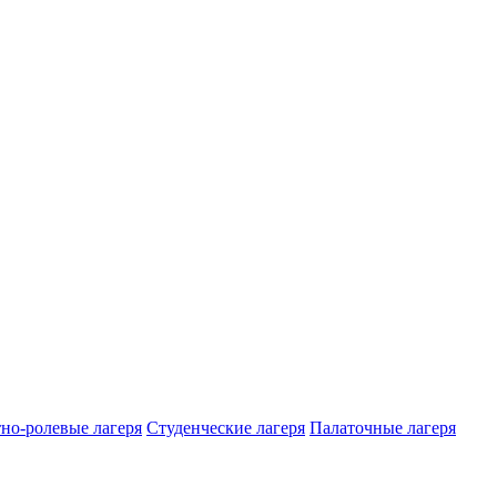
но-ролевые лагеря
Студенческие лагеря
Палаточные лагеря