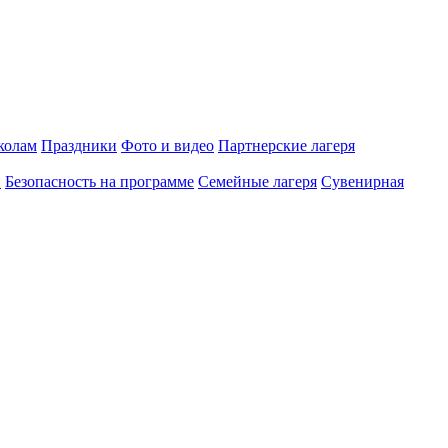
олам
Праздники
Фото и видео
Партнерские лагеря
и
Безопасность на программе
Семейные лагеря
Сувенирная