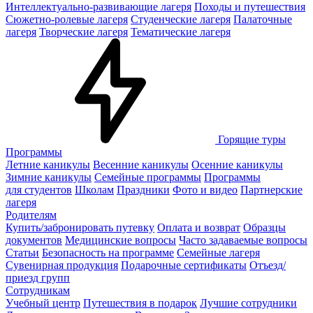
Интеллектуально-развивающие лагеря
Походы и путешествия
Сюжетно-ролевые лагеря
Студенческие лагеря
Палаточные
лагеря
Творческие лагеря
Тематические лагеря
Горящие туры
Программы
Летние каникулы
Весенние каникулы
Осенние каникулы
Зимние каникулы
Семейные программы
Программы
для студентов
Школам
Праздники
Фото и видео
Партнерские
лагеря
Родителям
Купить/забронировать путевку
Оплата и возврат
Образцы
документов
Медицинские вопросы
Часто задаваемые вопросы
Статьи
Безопасность на программе
Семейные лагеря
Сувенирная продукция
Подарочные сертификаты
Отъезд/
приезд групп
Сотрудникам
Учебный центр
Путешествия в подарок
Лучшие сотрудники