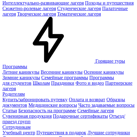
Интеллектуально-развивающие лагеря
Походы и путешествия
Сюжетно-ролевые лагеря
Студенческие лагеря
Палаточные
лагеря
Творческие лагеря
Тематические лагеря
Горящие туры
Программы
Летние каникулы
Весенние каникулы
Осенние каникулы
Зимние каникулы
Семейные программы
Программы
для студентов
Школам
Праздники
Фото и видео
Партнерские
лагеря
Родителям
Купить/забронировать путевку
Оплата и возврат
Образцы
документов
Медицинские вопросы
Часто задаваемые вопросы
Статьи
Безопасность на программе
Семейные лагеря
Сувенирная продукция
Подарочные сертификаты
Отъезд/
приезд групп
Сотрудникам
Учебный центр
Путешествия в подарок
Лучшие сотрудники