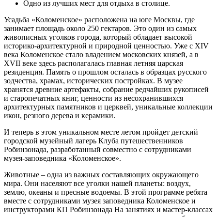
Одно из лучших мест для отдыха в столице.
Усадьба «Коломенское» расположена на юге Москвы, где
занимает площадь около 250 гектаров. Это один из самых
живописных уголков города, который обладает высокой
историко-архитектурной и природной ценностью. Уже с XIV
века Коломенское стало владением московских князей, а в
XVII веке здесь располагалась главная летняя царская
резиденция. Память о прошлом осталась в образцах русского
зодчества, храмах, исторических постройках. В музее
хранятся древние артефакты, собрание редчайших рукописей
и старопечатных книг, ценности из несохранившихся
архитектурных памятников и церквей, уникальные коллекции
икон, резного дерева и керамики.
И теперь в этом уникальном месте летом пройдет детский
городской музейный лагерь Клуба путешественников
Робинзонада, разработанный совместно с сотрудниками
музея-заповедника «Коломенское».
Животные – одна из важных составляющих окружающего
мира. Они населяют все уголки нашей планеты: воздух,
землю, океаны и пресные водоемы. В этой программе ребята
вместе с сотрудниками музея заповедника Коломенское и
инструкторами КП Робинзонада На занятиях и мастер-классах