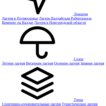
Локация
Лагеря в Подмосковье
Лагерь Валдайская Робинзонада
Кемпинг на Валдае
Лагеря в Новгородской области
Сезон
Летние лагеря
Весенние лагеря
Осенние лагеря
Зимние лагеря
Типы
Спортивно-оздоровительные лагеря
Туристические лагеря