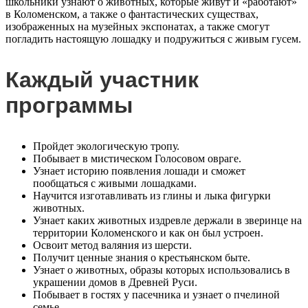
школьники узнают о животных, которые живут и «работают»
в Коломенском, а также о фантастических существах,
изображенных на музейных экспонатах, а также смогут
погладить настоящую лошадку и подружиться с живым гусем.
Каждый участник
программы
Пройдет экологическую тропу.
Побывает в мистическом Голосовом овраге.
Узнает историю появления лошади и сможет
пообщаться с живыми лошадками.
Научится изготавливать из глины и лыка фигурки
животных.
Узнает каких животных издревле держали в зверинце на
территории Коломенского и как он был устроен.
Освоит метод валяния из шерсти.
Получит ценные знания о крестьянском быте.
Узнает о животных, образы которых использовались в
украшении домов в Древней Руси.
Побывает в гостях у пасечника и узнает о пчелиной
семье.