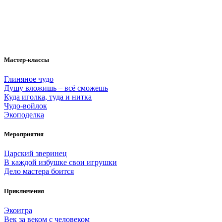
Мастер-классы
Глиняное чудо
Душу вложишь – всё сможешь
Куда иголка, туда и нитка
Чудо-войлок
Экоподелка
Мероприятия
Царский зверинец
В каждой избушке свои игрушки
Дело мастера боится
Приключения
Экоигра
Век за веком с человеком