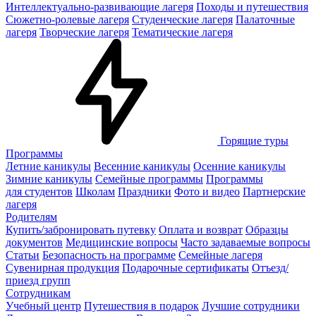
Интеллектуально-развивающие лагеря
Походы и путешествия
Сюжетно-ролевые лагеря
Студенческие лагеря
Палаточные
лагеря
Творческие лагеря
Тематические лагеря
Горящие туры
Программы
Летние каникулы
Весенние каникулы
Осенние каникулы
Зимние каникулы
Семейные программы
Программы
для студентов
Школам
Праздники
Фото и видео
Партнерские
лагеря
Родителям
Купить/забронировать путевку
Оплата и возврат
Образцы
документов
Медицинские вопросы
Часто задаваемые вопросы
Статьи
Безопасность на программе
Семейные лагеря
Сувенирная продукция
Подарочные сертификаты
Отъезд/
приезд групп
Сотрудникам
Учебный центр
Путешествия в подарок
Лучшие сотрудники