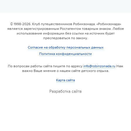
6 смена
17.08 — 29.08.2026
Валдайская Робинзонада. Классик (домики)
© 1998-2026. Клуб путешественников Робинзонада. «Робинзонада»
является зарегистрированным Роспатентом товарным знаком. Любое
17 августа 2026
использование информации без ссылки на источник будет
преследоваться по закону.
Согласие на обработку персональных данных
Политика конфиденциальности
По вопросам работы сайта пишите по адресу
info@robinzonada.ru
Нам
важно Ваше мнение о нашем сайте детского отдыха.
Карта сайта
Разработка сайта
6 смена
17.08 — 22.08.2026
Валдайская Робинзонада. Лайт
17 августа 2026