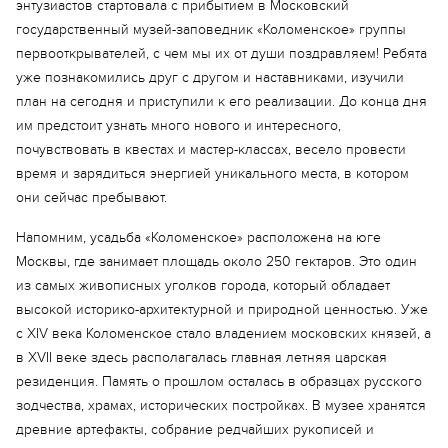
энтузиастов стартовала с прибытием в Московский
государственный музей-заповедник «Коломенское» группы
первооткрывателей, с чем мы их от души поздравляем! Ребята
уже познакомились друг с другом и наставниками, изучили
план на сегодня и приступили к его реализации. До конца дня
им предстоит узнать много нового и интересного,
почувствовать в квестах и мастер-классах, весело провести
время и зарядиться энергией уникального места, в котором
они сейчас пребывают.
Напомним, усадьба «Коломенское» расположена на юге
Москвы, где занимает площадь около 250 гектаров. Это один
из самых живописных уголков города, который обладает
высокой историко-архитектурной и природной ценностью. Уже
с XIV века Коломенское стало владением московских князей, а
в XVII веке здесь располагалась главная летняя царская
резиденция. Память о прошлом осталась в образцах русского
зодчества, храмах, исторических постройках. В музее хранятся
древние артефакты, собрание редчайших рукописей и