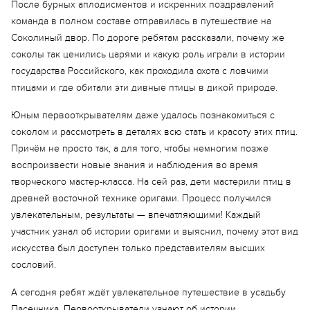
После бурных аплодисментов и искренних поздравлений
команда в полном составе отправилась в путешествие на
Соколиный двор. По дороге ребятам рассказали, почему же
соколы так ценились царями и какую роль играли в истории
государства Российского, как проходила охота с ловчими
птицами и где обитали эти дивные птицы в дикой природе.
Юным первооткрывателям даже удалось познакомиться с
соколом и рассмотреть в деталях всю стать и красоту этих птиц.
Причём не просто так, а для того, чтобы немногим позже
Еще 18 фото
воспроизвести новые знания и наблюдения во время
творческого мастер-класса. На сей раз, дети мастерили птиц в
древней восточной технике оригами. Процесс получился
увлекательным, результаты — впечатляющими! Каждый
участник узнал об истории оригами и выяснил, почему этот вид
искусства был доступен только представителям высших
сословий.
А сегодня ребят ждёт увлекательное путешествие в усадьбу
Пасечника. Первооткрыватели узнают об истории