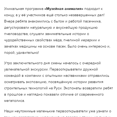
Младший инструктор
Уникальная программа
«Музейная анималия»
подходит к
Алиса
концу, а у её участников ещё столько незавершенных дел!
Аверьянова Софья
Вчера ребята знакомились с бытом и работой пасечника,
Зваскова Дарья
дегустировали натуральную и вкуснейшую продукцию
пчеловодства, слушали занимательные истории о
Дырив Денис
чудодейственных свойствах мёда, пчелиной иерархии и
Косткин Андрей
зачатках медицины на основе пасек. Было очень интересно и,
Мовчан Артём
порой, удивительно!
Мовчан Яков
Утро заключительного дня смены началось с очередной
Олешов Василий
увлекательной экскурсии. Первооткрыватели дружной
командой в компании с опытными наставниками отправились
Рыбаков Елисей
осматривать экспозицию, посвящённую истории развития
Харькова Мария
строительных технологий на Руси. Экспонаты возвратили ребят
в прошлое и наглядно показали отличие от современного
мегаполиса.
Наши неутомимые маленькие первооткрыватели уже узнали о