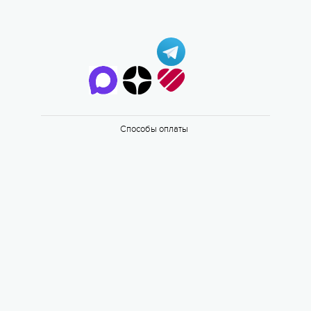
6 смена
17.08 — 29.08.2026
Способы оплаты
Валдайская Робинзонада. Классик
17 августа 2026