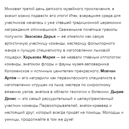
Миновал третий день детского музейного приключения, а
значит можно подвести его итоги! Итак, вчерашняя среда для
участников началась с уже ставшей традиционной церемонии
награждения отличившихся. Свеженькие почётные грамоты
получили:
Зваскова Дарья
— её отметили как самую
артистичную участницу команды, мастерицу фольклорного
жанра и лучшую специалистку в изготовлении лыковой
лошадки;
Харькова Мария
— её назвали главным иппологом
команды, знатоком флоры и фауны музея-заповедника
Коломенское и истинным ценителем прекрасного;
Мовчан
Артём
— его наградили как первоклассного специалиста в
изготовлении игрушек из лыка, мастера по скоростному
вязанию узлов, знатока в области геологии и ботаники;
Дырив
Денис
— это самый рассудительный и целеустремленный
участник команды Первооткрывателей, знаток-краевед и
настоящий друг, который всегда придёт на помощь. Молодцы и
умницы, продолжайте в том же духе!