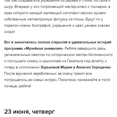
том, как создавались украшения из дерева и глины, из лыка и
шкур. Впереди у них потрясающий мастер-класс с гончаром, в
ходе которого каждый желающий изготовит своими руками
собственную неповторимую фигурку из глины. Будут ли у
поделок имена, биография, украшения и цвет, узнаем совсем
скоро!
Вот и закончилась полная открытий и удивительных историй
программа «Музейная анималия»
. Ребята завершили день
увлекательным квестом по историческим местам Коломенского
и послушали сказку о крысолове из Гамельна под флейту и
гитару в исполнении
Харьковой Марии и Алексея Терещенко
.
После вручения заработанных за смену грамот все
попрощались до новых встреч. Пока-пока, приезжайте в гости
почаще, ребята!
23 июня, четверг