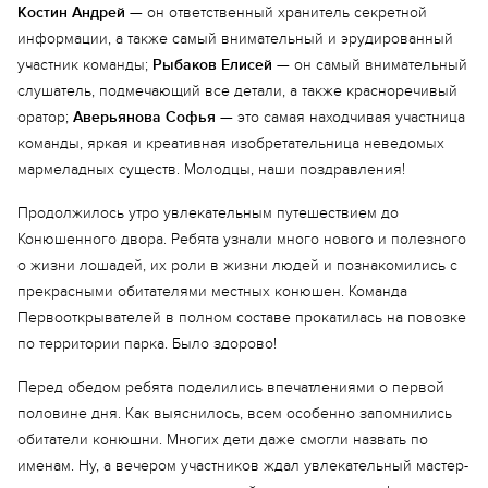
Костин Андрей
— он ответственный хранитель секретной
информации, а также самый внимательный и эрудированный
участник команды;
Рыбаков Елисей
— он самый внимательный
слушатель, подмечающий все детали, а также красноречивый
оратор;
Аверьянова Софья
— это самая находчивая участница
команды, яркая и креативная изобретательница неведомых
мармеладных существ. Молодцы, наши поздравления!
Продолжилось утро увлекательным путешествием до
Конюшенного двора. Ребята узнали много нового и полезного
о жизни лошадей, их роли в жизни людей и познакомились с
прекрасными обитателями местных конюшен. Команда
Первооткрывателей в полном составе прокатилась на повозке
по территории парка. Было здорово!
Перед обедом ребята поделились впечатлениями о первой
половине дня. Как выяснилось, всем особенно запомнились
обитатели конюшни. Многих дети даже смогли назвать по
именам. Ну, а вечером участников ждал увлекательный мастер-
Еще 11 фото