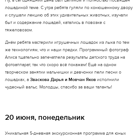
Ну, а сегодняшний день был целиком и полностью посвящён
лошадиной теме. С утра ребята гуляли по конюшенному двору
и слушали лекцию об этих удивительных животных, изучали
быт и содержание лошадей, катались в повозке с
тяжеловозом.
Днём ребята мастерили игрушечных лошадок из лыка по тем
же технологиям, что и наши предки. Программный фотограф
Алиса тщательно запечатлела результаты детского труда на
фотоаппарат, так что скоро всё покажем! Ещё на одном
творческом занятии мальчишки и девчонки пели песни о
лошадках, а
Зваскова Дарья и Мовчан Яков
исполнили
чудесный вальс. Молодцы, спасибо за ваши таланты!
20 июня, понедельник
Уникальная 5-дневная экскурсионная программа для юных