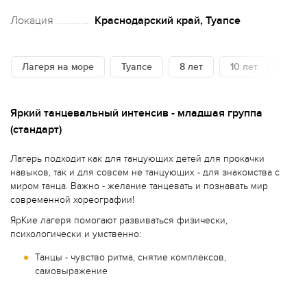
Локация
Краснодарский край, Туапсе
Лагеря на море
Туапсе
8 лет
10 лет
12 л
Яркий танцевальный интенсив - младшая группа
(стандарт)
Лагерь подходит как для танцующих детей для прокачки
навыков, так и для совсем не танцующих - для знакомства с
миром танца. Важно - желание танцевать и познавать мир
современной хореографии!
ЯрКие лагеря помогают развиваться физически,
психологически и умственно:
Танцы - чувство ритма, снятие комплексов,
самовыражение
Творческие занятия - воображение, память реализация