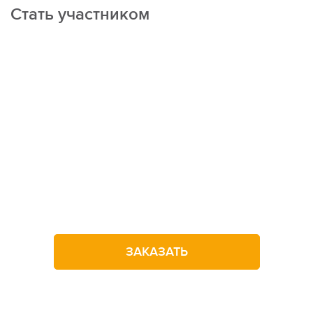
Стать участником
Ежедневные фото-видео отчеты в закрытом ТГ канале
Не можете
определиться
с выбором лагеря?
Оставьте заявку на звонок
ЗАКАЗАТЬ