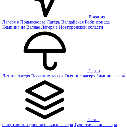
Локация
Лагеря в Подмосковье
Лагерь Валдайская Робинзонада
Кемпинг на Валдае
Лагеря в Новгородской области
Сезон
Летние лагеря
Весенние лагеря
Осенние лагеря
Зимние лагеря
Типы
Спортивно-оздоровительные лагеря
Туристические лагеря