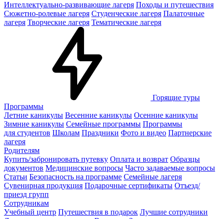
Интеллектуально-развивающие лагеря
Походы и путешествия
Сюжетно-ролевые лагеря
Студенческие лагеря
Палаточные
лагеря
Творческие лагеря
Тематические лагеря
Горящие туры
Программы
Летние каникулы
Весенние каникулы
Осенние каникулы
Зимние каникулы
Семейные программы
Программы
для студентов
Школам
Праздники
Фото и видео
Партнерские
лагеря
Родителям
Купить/забронировать путевку
Оплата и возврат
Образцы
документов
Медицинские вопросы
Часто задаваемые вопросы
Статьи
Безопасность на программе
Семейные лагеря
Сувенирная продукция
Подарочные сертификаты
Отъезд/
приезд групп
Сотрудникам
Учебный центр
Путешествия в подарок
Лучшие сотрудники