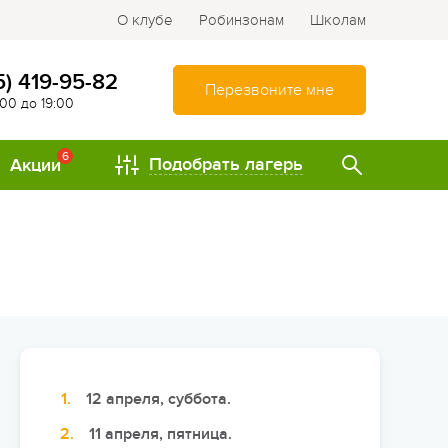
О клубе
Робинзонам
Школам
5) 419-95-82
Перезвоните мне
:00 до 19:00
6
Подобрать лагерь
Акции
ТИПЫ
Спортивно-оздоровительные
лагеря
Туристические лагеря
Интеллектуально-
развивающие лагеря
12 апреля, суббота.
Походы и путешествия
11 апреля, пятница.