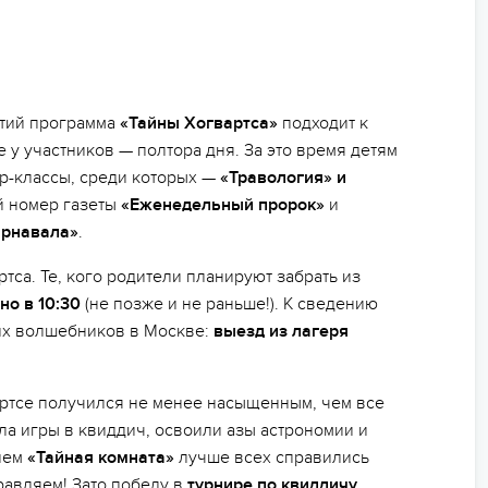
тий программа
«Тайны Хогвартса»
подходит к
 у участников — полтора дня. За это время детям
р-классы, среди которых —
«Травология» и
й номер газеты
«Еженедельный пророк»
и
арнавала»
.
тса. Те, кого родители планируют забрать из
но в 10:30
(не позже и не раньше!). К сведению
ких волшебников в Москве:
выезд из лагеря
вартсе получился не менее насыщенным, чем все
а игры в квиддич, освоили азы астрономии и
нием
«Тайная комната»
лучше всех справились
дравляем! Зато победу в
турнире по квиддичу