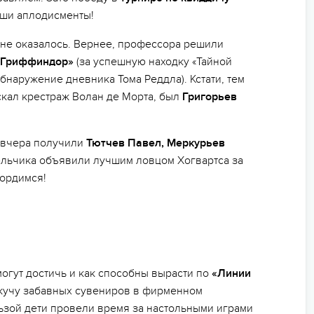
наши аплодисменты!
не оказалось. Вернее, профессора решили
«Гриффиндор»
(за успешную находку «Тайной
обнаружение дневника Тома Реддла). Кстати, тем
скал крестраж Волан де Морта, был
Григорьев
е вчера получили
Тютчев Павел, Меркурьев
льчика объявили лучшим ловцом Хогвартса за
гордимся!
огут достичь и как способны вырасти по
«Линии
 кучу забавных сувениров в фирменном
льзой дети провели время за настольными играми