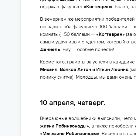
одержал факультет
«Когтевран»
. Браво, 
В вечернем же мероприятии победителей 
наградить оба факультета: 100 баллами —
комнаты»), 50 баллами —
«Когтевран»
(за 
самым удачливым студентом, который оты
Даниель
. Ему — особые почести!
Кроме того, грамоты за успехи в квиддич
Михаил, Волков Антон и Иткин Леонид
(ма
поимку снитча). Молодцы, мы вами очень 
10 апреля, четверг.
Вчера юные волшебники выяснили, чего м
жизни Робинзонады»
, а также приобрели
«Магазине Робинзонады»
. Весело и с по