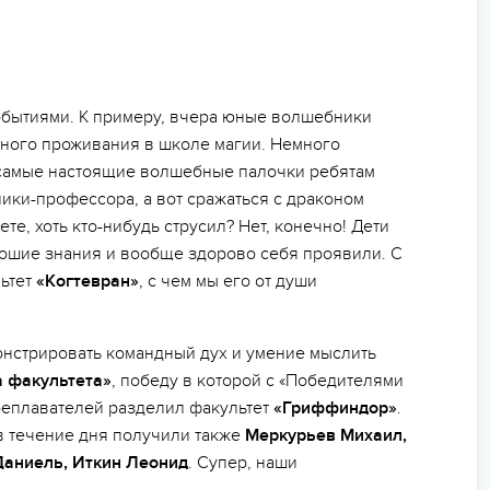
обытиями. К примеру, вчера юные волшебники
сного проживания в школе магии. Немного
ь самые настоящие волшебные палочки ребятам
ики-профессора, а вот сражаться с драконом
те, хоть кто-нибудь струсил? Нет, конечно! Дети
рошие знания и вообще здорово себя проявили. С
ьтет
«Когтевран»
, с чем мы его от души
нстрировать командный дух и умение мыслить
 факультета»
, победу в которой с «Победителями
реплавателей разделил факультет
«Гриффиндор»
.
в течение дня получили также
Меркурьев Михаил,
Даниель, Иткин Леонид
. Супер, наши