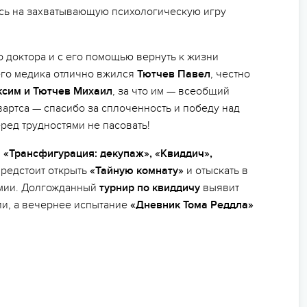
ись на захватывающую психологическую игру
 доктора и с его помощью вернуть к жизни
его медика отлично вжился
Тютчев Павел
, честно
ксим и Тютчев Михаил
, за что им — всеобщий
вартса — спасибо за сплоченность и победу над
ред трудностями не пасовать!
ы
«Трансфигурация: декупаж», «Квиддич»,
предстоит открыть
«Тайную комнату»
и отыскать в
емии. Долгожданный
турнир по квиддичу
выявит
и, а вечернее испытание
«Дневник Тома Реддла»