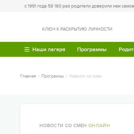
с 1991 года 58 180 раз родители доверили нам само
КЛЮЧ К РАСКРЫТИЮ ЛИЧНОСТИ
Наши лагеря
Программы
Родит
ВОЗРАСТ
ЛО
Летние каникулы
Купи
Главная
Программы
Новости со смен
путе
Семейные лагеря
Лагер
Весенние каникулы
Опла
Детям до 6 лет
Лагер
Осенние каникулы
Робин
Обр
Детям 7-8 лет
Зимние каникулы
Кемпи
Мед
Детям 9-10 лет
Семейные программы
Лагер
НОВОСТИ СО СМЕН
ОНЛАЙН
Час
Детям 11-12 лет
крае
Программы для студе