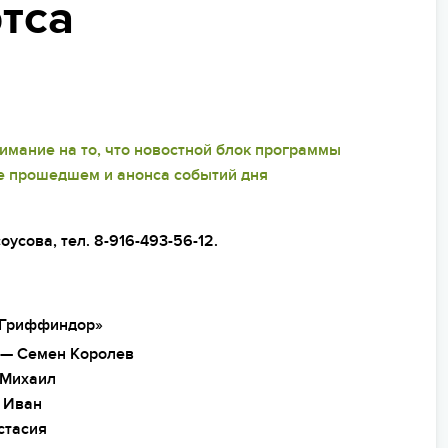
ОПЛАТА ТУРА ЧАСТЯМИ
тса
ьи
я на море
пасность на программе
я на Урале
ейные лагеря
я на Черном море
нирная продукция
я в Новгородской
мание на то, что новостной блок программы
ти
дне прошедшем и анонса событий дня
арочные сертификаты
зд/приезд групп
сова, тел. 8-916-493-56-12.
Гриффиндор»
—
Семен Королев
 Михаил
 Иван
стасия