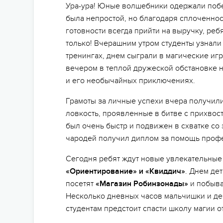
Ура-ура! Юные волшебники одержали поб
была непростой, но благодаря сплоченнос
готовности всегда прийти на выручку, реб
только! Вчерашним утром студенты узнали 
тренингах, днем сыграли в магические игр
вечером в теплой дружеской обстановке 
и его необычайных приключениях.
Грамоты за личные успехи вчера получил
ловкость, проявленные в битве с прихвос
был очень быстр и подвижен в схватке со
чародей получил диплом за помощь профес
Сегодня ребят ждут новые увлекательные
«Ориентирование» и «Квиддич»
. Днем де
посетят
«Магазин Робинзонады»
и побыва
Несколько дневных часов мальчишки и де
студентам предстоит спасти школу магии от