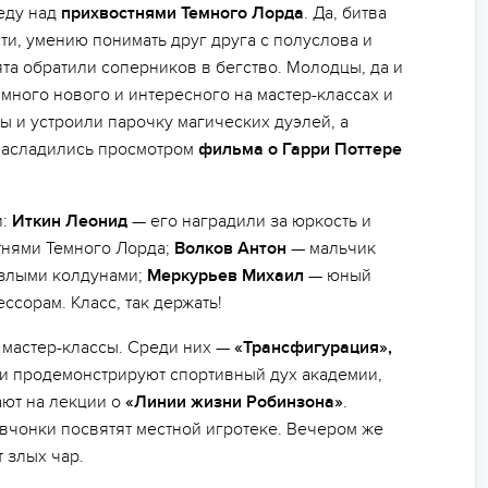
еду над
прихвостнями Темного Лорда
. Да, битва
ти, умению понимать друг друга с полуслова и
ята обратили соперников в бегство. Молодцы, да и
много нового и интересного на мастер-классах и
ы и устроили парочку магических дуэлей, а
насладились просмотром
фильма о Гарри Поттере
и:
Иткин Леонид
— его наградили за юркость и
тнями Темного Лорда;
Волков Антон
— мальчик
 злыми колдунами;
Меркурьев Михаил
— юный
сорам. Класс, так держать!
 мастер-классы. Среди них —
«Трансфигурация»,
ти продемонстрируют спортивный дух академии,
ют на лекции о
«Линии жизни Робинзона»
.
вчонки посвятят местной игротеке. Вечером же
 злых чар.