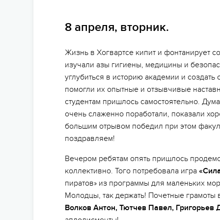
8 апреля, вторник.
Жизнь в Хогвартсе кипит и фонтанирует с
изучали азы гигиены, медицины и безопа
углубиться в историю академии и создат
помогли их опытные и отзывчивые наставн
студентам пришлось самостоятельно. Думае
очень слаженно поработали, показали хо
большим отрывом победил при этом факул
поздравляем!
Вечером ребятам опять пришлось продемо
коллективно. Того потребовала игра
«Сила
пиратов» из программы для маленьких мо
Молодцы, так держать! Почетные грамоты 
Волков Антон, Тютчев Павел, Григорьев 