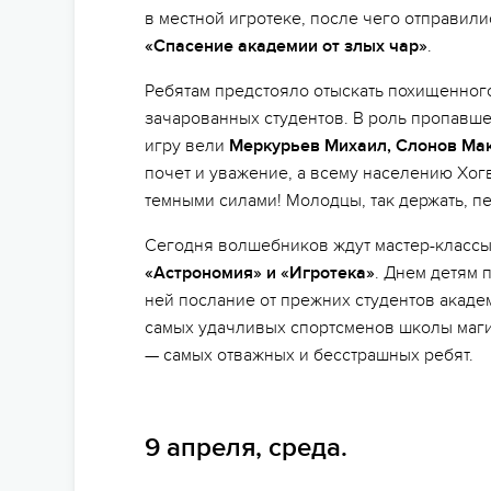
в местной игротеке, после чего отправил
«Спасение академии от злых чар»
.
Ребятам предстояло отыскать похищенного
зачарованных студентов. В роль пропавш
игру вели
Меркурьев Михаил, Слонов Ма
почет и уважение, а всему населению Хог
темными силами! Молодцы, так держать, пе
Сегодня волшебников ждут мастер-класс
«Астрономия» и «Игротека»
. Днем детям 
ней послание от прежних студентов акад
самых удачливых спортсменов школы маги
— самых отважных и бесстрашных ребят.
9 апреля, среда.