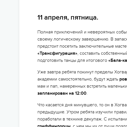
11 апреля, пятница.
Полная приключений и невероятных собы
своему логическому завершению. В запасе
предстоит посетить заключительные масте
«Трансфигурация»
, составить собственны
подготовить танцы для итогового
«Бала-к
Уже завтра ребята покинут пределы Хогвар
академии самостоятельно, будут ждать
ров
мам и пап, намеренных встретить малень
запланирован на 12:00
.
Что касается дня минувшего, то он в Хог
предыдущие. Утром ребята изучили правил
поработали в технике декупаж. С испыта
гриффиндорцы
, с чем мы их от души поз