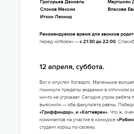
Григорьев Даниель
Мартынян 
Слонов Максим
Власова Ев
Иткин Леонид
Рекомендуемое время для звонков родит
перед «отбоем» —
с 21:30 до 22:00
. Спаси
12 апреля, суббота.
Вот и опустел Хогвартс. Маленькие волш
покинули пределы академии в отличном ра
ничто не угрожает. Сегодня утром ребята 
выяснили — оба факультета равны. Победит
«Гриффиндор», и «Когтевран»
. Что ж, оч
номинантов на участие в конкурсе
«Робин
студент хорош по-своему.