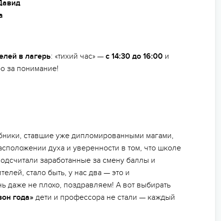
Давид
а
елей в лагерь
: «тихий час» —
с 14:30 до 16:00
и
бо за понимание!
ебники, ставшие уже дипломированными магами,
сположении духа и уверенности в том, что школе
подсчитали заработанные за смену баллы и
елей, стало быть, у нас два — это и
ень даже не плохо, поздравляем! А вот выбирать
зон года»
дети и профессора не стали — каждый