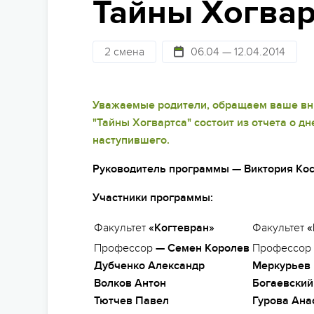
Тайны Хогвар
Стат
Детям 13-15 лет
Лагер
Школам
Безо
Детям 16 лет и старше
Лагер
2 смена
06.04 — 12.04.2014
Праздники
Сем
Лагеря для подростков
Лагер
Фото и видео
Суве
Лагеря для студентов
Лагер
Уважаемые родители, обращаем ваше вни
Партнерские лагеря
облас
"Тайны Хогвартса" состоит из отчета о 
Под
наступившего.
Горящие туры
Отъе
Руководитель программы — Виктория Косоу
Участники программы:
Факультет
«Когтевран»
Факультет
«
Профессор
—
Семен Королев
Профессор
Дубченко Александр
Меркурьев
Волков Антон
Богаевский
Тютчев Павел
Гурова Ана