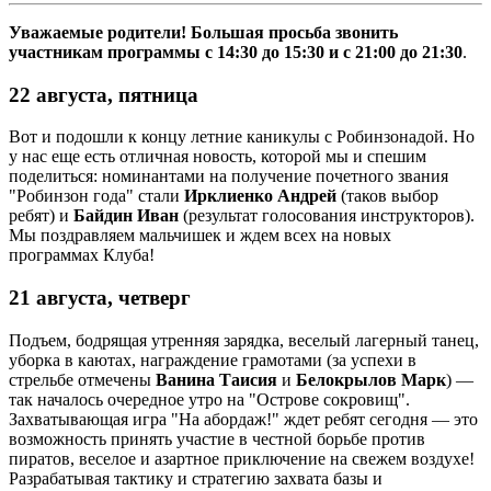
Уважаемые родители! Большая просьба звонить
участникам программы с 14:30 до 15:30 и с 21:00 до 21:30
.
22 августа, пятница
Вот и подошли к концу летние каникулы с Робинзонадой. Но
у нас еще есть отличная новость, которой мы и спешим
поделиться: номинантами на получение почетного звания
"Робинзон года" стали
Ирклиенко Андрей
(таков выбор
ребят) и
Байдин Иван
(результат голосования инструкторов).
Мы поздравляем мальчишек и ждем всех на новых
программах Клуба!
21 августа, четверг
Подъем, бодрящая утренняя зарядка, веселый лагерный танец,
уборка в каютах, награждение грамотами (за успехи в
стрельбе отмечены
Ванина Таисия
и
Белокрылов Марк
) —
так началось очередное утро на "Острове сокровищ".
Захватывающая игра "На абордаж!" ждет ребят сегодня — это
возможность принять участие в честной борьбе против
пиратов, веселое и азартное приключение на свежем воздухе!
Разрабатывая тактику и стратегию захвата базы и