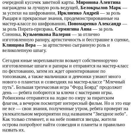
очередной кусочек заветной карты.
Миронова Алевтина
награждена за лучшую роль ведущей,
Белокрылов Марк
—
за успехи на шифровании,
Ирклиенко Андрей
— за роль
Рыцаря и прекрасные знания, продемонстрированные на
мастер-классе по шифрованию,
Пономаренко Александр
—
за роль Пирата-призрака,
Сермягина Анна
— за роль
Сонника,
Кузьменкова Валерия
— за отлично
изготовленную рапиру, артистичность и бесстрашие в сценке,
Клинцова Вера
— за артистично сыгранную роль и
великолепную шпагу.
Сегодня юные мореплаватели возьмут собственноручно
изготовленные шпаги и рапиры и отправятся на мастер-класс
по фехтованию, затем их ждет ориентирование по
топознакам, а также мальчишки и девчонки узнают много
нового о планетах и созвездиях на мастер-классе "Млечный
путь". Большая трехчасовая игра "Форд Боярд" продолжит
день — ребята поборются за ключи с мастерами игры.
Робинзоны отправятся на лодке по озеру за пиратским
флагом, а вечером посмотрят интересный фильм. Но и это еще
не все — свои знания, полученные утром, ребята проверят на
увлекательном мероприятии под названием "Звездное небо".
Как только стемнеет, и на небе появятся звезды, жители
острова попробуют найти созвездия и планеты и правильно
назвать их.