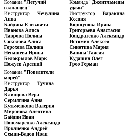
Команда
"Летучий
Команда
"Джентльмены
голландец"
удачи"
Инструктор —
Чечулина
Инструктор —
Варакина
Анна
Ксения
Байдина Елизавета
Коршунова Ирина
Иванова Алиса
Григорьева Анастасия
Лаврова Полина
Кондратенко Александр
Соколова Алиса
Истомин Алексей
Горохова Полина
Синотина Мария
Ненашева Ирина
Ванина Таисия
Белокрылов Марк
Кудашин Олег
Пожуев Арсений
Гроо Герман
Команда
"Повелители
морей"
Инструктор —
Тучина
Дарья
Клинцова Вера
Сермягина Анна
Кузьменкова Валерия
Миронова Алевтина
Байдин Иван
Пономаренко Александр
Ирклиенко Андрей
Семин-Вадов Иван