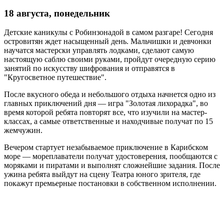
18 августа, понедельник
Детские каникулы с Робинзонадой в самом разгаре! Сегодня
островитян ждет насыщенный день. Мальчишки и девчонки
научатся мастерски управлять лодками, сделают самую
настоящую саблю своими руками, пройдут очередную серию
занятий по искусству шифрования и отправятся в
"Кругосветное путешествие".
После вкусного обеда и небольшого отдыха начнется одно из
главных приключений дня — игра "Золотая лихорадка", во
время которой ребята повторят все, что изучили на мастер-
классах, а самые ответственные и находчивые получат по 15
жемчужин.
Вечером стартует незабываемое приключение в Карибском
море — мореплаватели получат удостоверения, пообщаются с
моряками и пиратами и выполнят сложнейшие задания. После
ужина ребята выйдут на сцену Театра юного зрителя, где
покажут премьерные постановки в собственном исполнении.