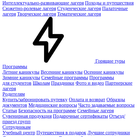
Интеллектуально-развивающие лагеря
Походы и путешествия
Сюжетно-ролевые лагеря
Студенческие лагеря
Палаточные
лагеря
Творческие лагеря
Тематические лагеря
Горящие туры
Программы
Летние каникулы
Весенние каникулы
Осенние каникулы
Зимние каникулы
Семейные программы
Программы
для студентов
Школам
Праздники
Фото и видео
Партнерские
лагеря
Родителям
Купить/забронировать путевку
Оплата и возврат
Образцы
документов
Медицинские вопросы
Часто задаваемые вопросы
Статьи
Безопасность на программе
Семейные лагеря
Сувенирная продукция
Подарочные сертификаты
Отъезд/
приезд групп
Сотрудникам
Учебный центр
Путешествия в подарок
Лучшие сотрудники