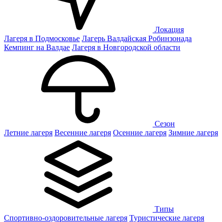
Локация
Лагеря в Подмосковье
Лагерь Валдайская Робинзонада
Кемпинг на Валдае
Лагеря в Новгородской области
Сезон
Летние лагеря
Весенние лагеря
Осенние лагеря
Зимние лагеря
Типы
Спортивно-оздоровительные лагеря
Туристические лагеря