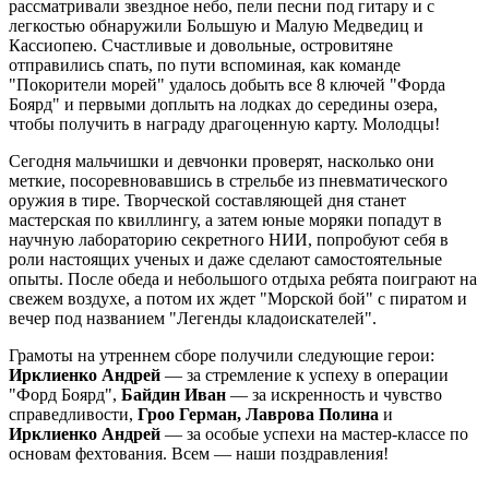
рассматривали звездное небо, пели песни под гитару и с
легкостью обнаружили Большую и Малую Медведиц и
Кассиопею. Счастливые и довольные, островитяне
отправились спать, по пути вспоминая, как команде
"Покорители морей" удалось добыть все 8 ключей "Форда
Боярд" и первыми доплыть на лодках до середины озера,
чтобы получить в награду драгоценную карту. Молодцы!
Сегодня мальчишки и девчонки проверят, насколько они
меткие, посоревновавшись в стрельбе из пневматического
оружия в тире. Творческой составляющей дня станет
мастерская по квиллингу, а затем юные моряки попадут в
научную лабораторию секретного НИИ, попробуют себя в
роли настоящих ученых и даже сделают самостоятельные
опыты. После обеда и небольшого отдыха ребята поиграют на
свежем воздухе, а потом их ждет "Морской бой" с пиратом и
вечер под названием "Легенды кладоискателей".
Грамоты на утреннем сборе получили следующие герои:
Ирклиенко Андрей
— за стремление к успеху в операции
"Форд Боярд",
Байдин Иван
— за искренность и чувство
справедливости,
Гроо Герман, Лаврова Полина
и
Ирклиенко Андрей
— за особые успехи на мастер-классе по
основам фехтования. Всем — наши поздравления!