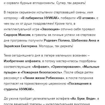
и сорвали бурные аплодисменты. Супер, так держать!
В первом серьезном испытании стартовавшей смены, имя
которому -
«В лабиринтах НУИКАК»
, победили
«13 атомов»
, с
чем мы их от души поздравляем! Кроме того, в
интеллектуальной игре
«Эволюция»
отлично себя проявил
Сидоров Максим
, а грамоты за личные успехи на стартовом
дне программы получили
Родевич Полина, Шабанова Анна и
Зарайская Екатерина
. Молодцы, так держать!
Тема сегодняшнего дня в лагере маленьких всезнаек –
Изобретение алфавита
, а потому мастер-классы подобраны
соответствующие:
«Алфавит», «Ориентирование», «Мыльные
пузыри» и «Пожарная безопасность»
. После обеда детям
расскажут о
«Линии жизни Робинзона»
, а после полдника
пригласят на торжественную церемонию
«Посвящения в
студенты НУИКАК»
.
До ужина пройдет увлекательная эстафета
«Аз. Буки. Веди»
, а
после вечерней трапезы – интеллектуальная викторина