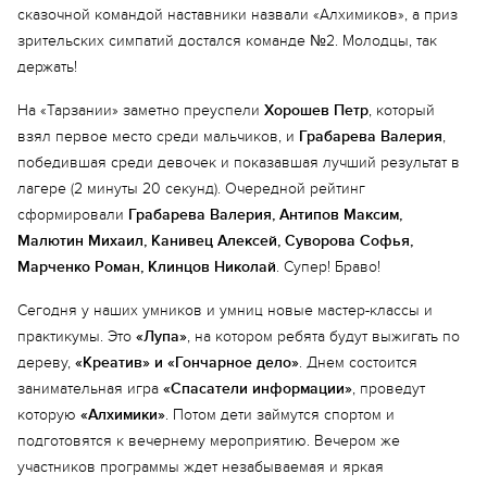
сказочной командой наставники назвали «Алхимиков», а приз
зрительских симпатий достался команде №2. Молодцы, так
держать!
На «Тарзании» заметно преуспели
Хорошев Петр
, который
взял первое место среди мальчиков, и
Грабарева Валерия
,
победившая среди девочек и показавшая лучший результат в
лагере (2 минуты 20 секунд). Очередной рейтинг
сформировали
Грабарева Валерия, Антипов Максим,
Малютин Михаил, Канивец Алексей, Суворова Софья,
Марченко Роман, Клинцов Николай
. Супер! Браво!
Сегодня у наших умников и умниц новые мастер-классы и
практикумы. Это
«Лупа»
, на котором ребята будут выжигать по
дереву,
«Креатив» и «Гончарное дело»
. Днем состоится
занимательная игра
«Спасатели информации»
, проведут
которую
«Алхимики»
. Потом дети займутся спортом и
подготовятся к вечернему мероприятию. Вечером же
участников программы ждет незабываемая и яркая