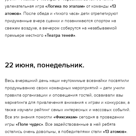
увлекательная игра
«Логика по этапам»
от команды
«13
атомов»
. После обеда и «тихого часа» дети отрепетируют
придуманные вчера сценки и позанимаются спортом на
свежем воздухе, а вечером соберутся на незабываемой
премьере местного
«Театра теней»
.
22 июня, понедельник.
Весь вчерашний день наши неутомимые всезнайки посвятили
продумыванию своих командных мероприятий – дети учили
правила организации и оповещения гостей, осваивали азы
маркетинга для привлечения внимания к играм и конкурсам, а
также изучали рейтинг самых интересных и массовых событий.
Все эти знания помогли
«Фиксикам»
сегодня в проведении
игры
«Поле чудес»
. Все задействованные в ней ребята
остались очень довольны, а победителями стали
«13 атомов»
.