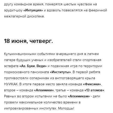
другу командное время, померятся шестым чувством на
эрудит-шоу
«Интуиция»
и вдоволь повеселятся на фееричной
межлагерной дискотеке.
18 июня, четверг.
Кульминационными событиями вчерашнего дня в летнем
Еще 1 фото
лагере будущих ученых и изобретателей стали спортивная
эстафета
«Аз. Буки. Веди»
и подвижная игра по территории
подмосковного пансионата
«Институты»
. В первой ребята
противостояли соперникам из англоговорящего крыла
НУИКАК. В итоге первое место заняла команда
«Фиксики»
,
второе – команда
«Алхимики»
, третье – команда
«13 атомов»
.
Равных во втором испытании не было
«Алхимикам»
- дети
провели максимальное количество времени в
импровизированных институтах. Молодцы!