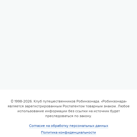
Валдайская Робинзонада. Классик
17 августа 2026
6 смена
17.08 — 29.08.2026
Валдайская Робинзонада. Классик (домики)
© 1998-2026. Клуб путешественников Робинзонада. «Робинзонада»
является зарегистрированным Роспатентом товарным знаком. Любое
17 августа 2026
использование информации без ссылки на источник будет
преследоваться по закону.
Согласие на обработку персональных данных
Политика конфиденциальности