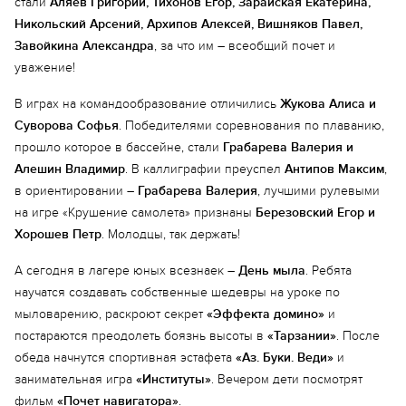
стали
Аляев Григорий, Тихонов Егор, Зарайская Екатерина,
Никольский Арсений, Архипов Алексей, Вишняков Павел,
Завойкина Александра
, за что им – всеобщий почет и
уважение!
В играх на командообразование отличились
Жукова Алиса и
Суворова Софья
. Победителями соревнования по плаванию,
прошло которое в бассейне, стали
Грабарева Валерия и
Алешин Владимир
. В каллиграфии преуспел
Антипов Максим
,
в ориентировании –
Грабарева Валерия
, лучшими рулевыми
на игре «Крушение самолета» признаны
Березовский Егор и
Хорошев Петр
. Молодцы, так держать!
А сегодня в лагере юных всезнаек –
День мыла
. Ребята
научатся создавать собственные шедевры на уроке по
мыловарению, раскроют секрет
«Эффекта домино»
и
постараются преодолеть боязнь высоты в
«Тарзании»
. После
обеда начнутся спортивная эстафета
«Аз. Буки. Веди»
и
занимательная игра
«Институты»
. Вечером дети посмотрят
фильм
«Почет навигатора»
.