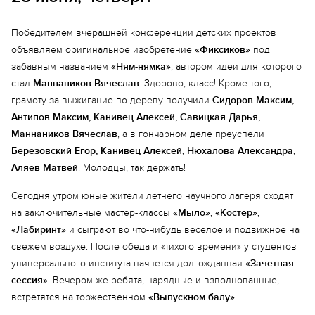
Победителем вчерашней конференции детских проектов
объявляем оригинальное изобретение
«Фиксиков»
под
забавным названием
«Ням-нямка»
, автором идеи для которого
стал
Маннаников Вячеслав
. Здорово, класс! Кроме того,
грамоту за выжигание по дереву получили
Сидоров Максим,
Антипов Максим, Канивец Алексей, Савицкая Дарья,
Маннаников Вячеслав
, а в гончарном деле преуспели
Березовский Егор, Канивец Алексей, Нюхалова Александра,
Аляев Матвей
. Молодцы, так держать!
Сегодня утром юные жители летнего научного лагеря сходят
на заключительные мастер-классы
«Мыло», «Костер»,
«Лабиринт»
и сыграют во что-нибудь веселое и подвижное на
свежем воздухе. После обеда и «тихого времени» у студентов
универсального института начнется долгожданная
«Зачетная
сессия»
. Вечером же ребята, нарядные и взволнованные,
встретятся на торжественном
«Выпускном балу»
.