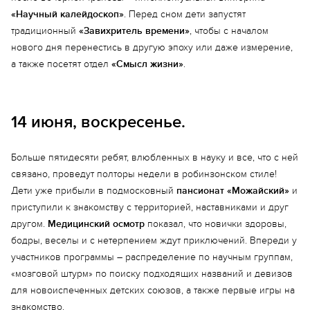
«Научный калейдоскоп»
. Перед сном дети запустят
Еще 6 фото
традиционный
«Завихритель времени»
, чтобы с началом
нового дня перенестись в другую эпоху или даже измерение,
а также посетят отдел
«Смысл жизни»
.
14 июня, воскресенье.
Больше пятидесяти ребят, влюбленных в науку и все, что с ней
связано, проведут полторы недели в робинзонском стиле!
Дети уже прибыли в подмосковный
пансионат «Можайский»
и
приступили к знакомству с территорией, наставниками и друг
другом.
Медицинский осмотр
показал, что новички здоровы,
бодры, веселы и с нетерпением ждут приключений. Впереди у
участников программы – распределение по научным группам,
«мозговой штурм» по поиску подходящих названий и девизов
для новоиспеченных детских союзов, а также первые игры на
знакомство.