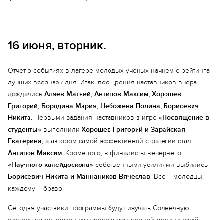
16 июня, вторник.
Отчет о событиях в лагере молодых ученых начнем с рейтинга
лучших всезнаек дня. Итак, поощрения наставников вчера
Еще 6 фото
дождались
Аляев Матвей, Антипов Максим, Хорошев
Григорий, Бородина Мария, Небожева Полина, Борисевич
Никита
. Первыми задания наставников в игре
«Посвящение в
студенты»
выполнили
Хорошев Григорий и Зарайская
Екатерина
, а автором самой эффективной стратегии стал
Антипов Максим
. Кроме того, в финалисты вечернего
«Научного калейдоскопа»
собственными усилиями выбились
Борисевич Никита и Маннаников Вячеслав
. Все – молодцы,
каждому – браво!
Сегодня участники программы будут изучать Солнечную
систему на одноименном уроке и азы первой медицинской