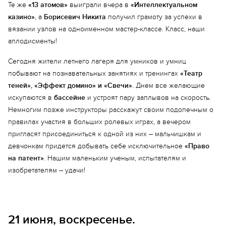
Те же
«13 атомов»
выиграли вчера в
«Интеллектуальном
казино»
, а
Борисевич Никита
получил грамоту за успехи в
вязании узлов на одноименном мастер-классе. Класс, наши
аплодисменты!
Сегодня жители летнего лагеря для умников и умниц
побывают на познавательных занятиях и тренингах
«Театр
теней», «Эффект домино» и «Свечи»
. Днем все желающие
искупаются в
бассейне
и устроят пару заплывов на скорость.
Немногим позже инструкторы расскажут своим подопечным о
правилах участия в больших ролевых играх, а вечером
пригласят присоединиться к одной из них – мальчишкам и
девчонкам придется добывать себе исключительное
«Право
на патент»
. Нашим маленьким ученым, испытателям и
изобретателям – удачи!
21 июня, воскресенье.