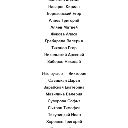
Назаров Кирилл
Березовский Егор
Аляев Григорий
Аляев Матвей
Жукова Алиса
Грабарева Валерия
Тихонов Егор
Никольский Арсений
Зиборов Николай
Инструктор
—
Виктория
Савицкая Дарья
Зарайская Екатерина
Мазилина Валерия
Суворова Софья
Лытров Тимофей
Пикулицкий Иван
Хорошев Григорий