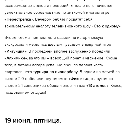
всевозможных этапов и подворий, а после него начнется
увлекательное соревнование по знакомой многим игре
«Перестрелка»
. Вечером ребята посвятят себя
занимательному аналогу телевизионного шоу
«Сто к одному»
.
Вчера, как мы помним, дети ездили на историческую
экскурсию и мерились шестым чувством в азартной игре
«Интуиция»
. В последней вполне заслуженно победили
«Алхимики»
, за что им – всеобщий почет и уважение! Кроме
того, в летнем лагере успешно прошла первая часть
стартовавшего
турнира по пионерболу
. В одном из матчей со
счетом 2:0 победили неутомимые
«Фиксики»
, в другом со
счетом 2:1 соперников обошли энергичные
«13 атомов»
. Класс,
поздравляем от души!
19 июня, пятница.