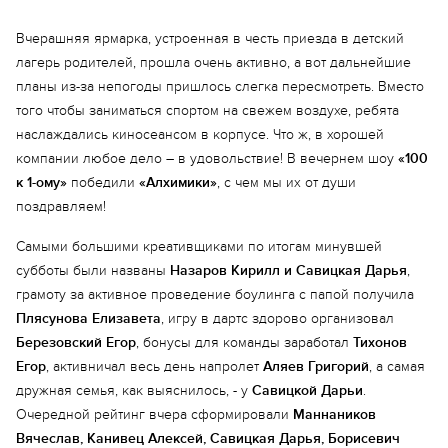
Еще 2 фото
Вчерашняя ярмарка, устроенная в честь приезда в детский
лагерь родителей, прошла очень активно, а вот дальнейшие
планы из-за непогоды пришлось слегка пересмотреть. Вместо
того чтобы заниматься спортом на свежем воздухе, ребята
наслаждались киносеансом в корпусе. Что ж, в хорошей
компании любое дело – в удовольствие! В вечернем шоу
«100
к 1-ому»
победили
«Алхимики»
, с чем мы их от души
поздравляем!
Самыми большими креативщиками по итогам минувшей
субботы были названы
Назаров Кирилл и Савицкая Дарья
,
грамоту за активное проведение боулинга с папой получила
Плясунова Елизавета
, игру в дартс здорово организовал
Березовский Егор
, бонусы для команды заработал
Тихонов
Егор
, активничал весь день напролет
Аляев Григорий
, а самая
дружная семья, как выяснилось, - у
Савицкой Дарьи
.
Очередной рейтинг вчера сформировали
Маннаников
Вячеслав, Канивец Алексей, Савицкая Дарья, Борисевич