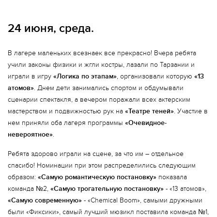
24 июня, среда.
В лагере маленьких всезнаек все прекрасно! Вчера ребята
учили законы физики и жгли костры, лазали по Тарзании и
играли в игру
«Логика по этапам»
, организовали которую
«13
атомов»
. Днем дети занимались спортом и обдумывали
сценарии спектакля, а вечером поражали всех актерским
мастерством и подвижностью рук на
«Театре теней»
. Участие в
нем приняли оба лагеря программы
«Очевидное-
невероятное»
.
Ребята здорово играли на сцене, за что им – отдельное
спасибо! Номинации при этом распределились следующим
образом:
«Самую романтическую постановку»
показала
команда №2,
«Самую трогательную постановку»
- «13 атомов»,
«Самую современную»
- «Chemical Boom», самыми дружными
были «Фиксики», самый лучший мюзикл поставила команда №1,