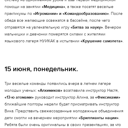
помощи на занятии
«Медицина»
, а также посетят веселые
практикумы по
«Игромании» и «Командообразованию»
. После
обеда все желающие освежатся в бассейне, после чего
отправятся на увлекательную игру
«Битва за науку»
. Вечером
мальчишки и девчонки померятся силами с жителями
языкового лагеря НУИКАК в испытании
«Крушение самолета»
.
15 июня, понедельник.
Три веселые команды появились вчера в летнем лагере
молодых ученых:
«Алхимиков»
возглавила инструктор Настя,
«13-ю атомами»
руководит инструктор Алина, за
Еще 2 фото
«Фиксиками»
ближайшие полторы недели будет присматривать инструктор
Вика. Представить свежесозданные молодежные объединения
дети смогли на вечернем мероприятии
«Бриллианты нации»
.
Ребята были очень оригинальны в своих презентациях, за что