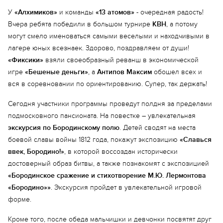
У
«Алхимиков»
и команды
«13 атомов»
- очередная радость!
Вчера ребята победили в большом турнире
КВН
, а потому
могут смело именоваться самыми веселыми и находчивыми в
Еще 2 фото
лагере юных всезнаек. Здорово, поздравляем от души!
«Фиксики»
взяли своеобразный реванш в экономической
игре
«Бешеные деньги»
, а
Антипов Максим
обошел всех и
вся в соревновании по ориентированию. Супер, так держать!
Сегодня участники программы проведут полдня за пределами
подмосковного пансионата. На повестке – увлекательная
экскурсия по Бородинскому полю
. Детей сводят на места
боевой славы войны 1812 года, покажут экспозицию
«Славься
ввек, Бородино!»
, в которой воссоздан исторически
достоверный образ битвы, а также познакомят с экспозицией
«Бородинское сражение и стихотворение М.Ю. Лермонтова
«Бородино»»
. Экскурсия пройдет в увлекательной игровой
форме.
Кроме того, после обеда мальчишки и девчонки посвятят друг