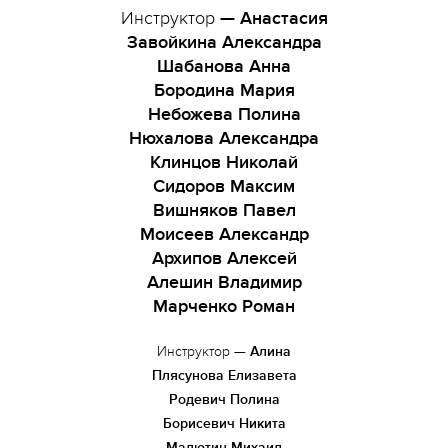
Инструктор
—
Анастасия
Завойкина Александра
Шабанова Анна
Бородина Мария
Небожева Полина
Нюхалова Александра
Клинцов Николай
Сидоров Максим
Вишняков Павел
Моисеев Александр
Архипов Алексей
Алешин Владимир
Марченко Роман
Инструктор
—
Алина
Плясунова Елизавета
Родевич Полина
Борисевич Никита
Малютин Михаил