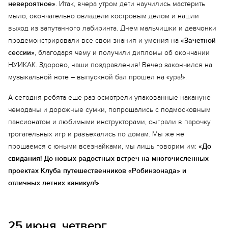
невероятное»
. Итак, вчера утром дети научились мастерить
мыло, окончательно овладели костровым делом и нашли
выход из запутанного лабиринта. Днем мальчишки и девчонки
продемонстрировали все свои знания и умения на
«Зачетной
сессии»
, благодаря чему и получили дипломы об окончании
НУИКАК. Здорово, наши поздравления! Вечер закончился на
музыкальной ноте – выпускной бал прошел на «ура!».
А сегодня ребята еще раз осмотрели упакованные накануне
чемоданы и дорожные сумки, попрощались с подмосковным
пансионатом и любимыми инструкторами, сыграли в парочку
трогательных игр и разъехались по домам. Мы же не
прощаемся с юными всезнайками, мы лишь говорим им:
«До
свидания! До новых радостных встреч на многочисленных
проектах Клуба путешественников «Робинзонада» и
отличных летних каникул!»
25 июня, четверг.