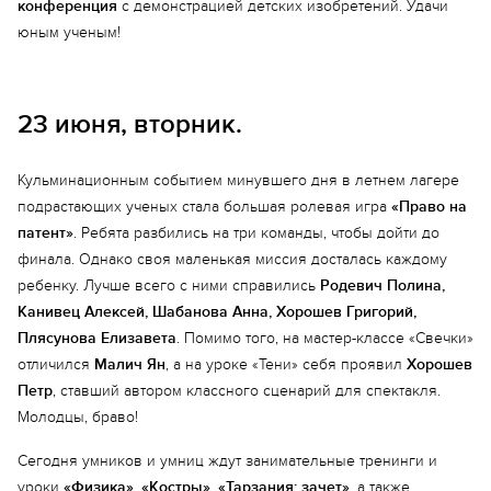
конференция
с демонстрацией детских изобретений. Удачи
юным ученым!
23 июня, вторник.
Кульминационным событием минувшего дня в летнем лагере
подрастающих ученых стала большая ролевая игра
«Право на
патент»
. Ребята разбились на три команды, чтобы дойти до
финала. Однако своя маленькая миссия досталась каждому
ребенку. Лучше всего с ними справились
Родевич Полина,
Канивец Алексей, Шабанова Анна, Хорошев Григорий,
Плясунова Елизавета
. Помимо того, на мастер-классе «Свечки»
отличился
Малич Ян
, а на уроке «Тени» себя проявил
Хорошев
Петр
, ставший автором классного сценарий для спектакля.
Молодцы, браво!
Сегодня умников и умниц ждут занимательные тренинги и
уроки
«Физика», «Костры», «Тарзания: зачет»
, а также