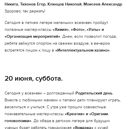
Никита, Тихонов Егор, Клинцов Николай, Моисеев Александр
.
Здорово, так держать!
Сегодня в летнем лагере маленьких всезнаек пройдут
полезные мастер-классы
«Химия», «Фото», «Узлы» и
«Организация мероприятий»
. Днем, если позволит погода,
ребята займутся спортом на свежем воздухе, а вечером
встретятся лицом к лицу в
«Интеллектуальном казино»
.
Еще 2 фото
20 июня, суббота.
Сегодня у всезнаек – долгожданный
Родительский день
.
Вместе с любимыми мамами и папами дети планируют играть,
веселиться и учиться. С утра уже прошли совместные
познавательные мастер-классы
«Креатив» и «Оригами:
головоломки»
. До обеда в детском лагере для будущих
ученых будет работать грандиозная
«Ярмарка»
с кучей