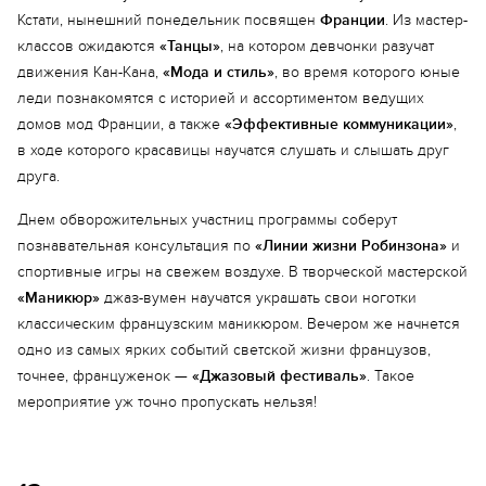
Кстати, нынешний понедельник посвящен
Франции
. Из мастер-
классов ожидаются
«Танцы»
, на котором девчонки разучат
движения Кан-Кана,
«Мода и стиль»
, во время которого юные
леди познакомятся с историей и ассортиментом ведущих
домов мод Франции, а также
«Эффективные коммуникации»
,
в ходе которого красавицы научатся слушать и слышать друг
друга.
Днем обворожительных участниц программы соберут
познавательная консультация по
«Линии жизни Робинзона»
и
спортивные игры на свежем воздухе. В творческой мастерской
«Маникюр»
джаз-вумен научатся украшать свои ноготки
классическим французским маникюром. Вечером же начнется
одно из самых ярких событий светской жизни французов,
Еще 9 фото
точнее, француженок —
«Джазовый фестиваль»
. Такое
мероприятие уж точно пропускать нельзя!