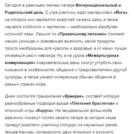
Сегодня в девичьем летнем лагере
Интернациональный и
Родительский день
. С утра участниц ждет мастер-класс
«Йога»
,
на котором они зарядятся энергией на весь день, а также
научатся стойкости и терпению – необходимым атрибутам
истинной леди. Лекция по
«Правильному питанию»
поможет
нашим умницам и красавицам выяснить, какие продукты
просто необходимы для красоты и здоровья, а от каких лучше
отказаться раз и навсегда. Ну, а на уроке
«Межкультурная
коммуникация»
очаровательные дамы смогут углубить свои
познания в особенностях общения с представителями другой
культуры, а также узнают интересные обычаи общения в
разных странах мира.
Днем состоится грандиозная
«Ярмарка»
, составят которую
разнообразные подворья вроде
«Плетения браслетов»
и
японской игры
«Карута»
. На танцевальном флэш-мобе
девчонки покажут гостям своего лагеря (а сегодня сюда
приедут родители участниц) попурри из изученных ранее
танцев Кан-кан, ирландского, двух японских и русского