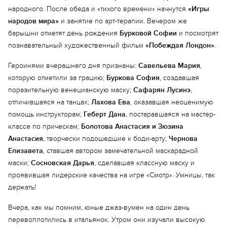
народного. После обеда и «тихого времени» начнутся
«Игры
народов мира»
и занятие по арт-терапии. Вечером же
барышни отметят день рождения
Бурковой Софии
и посмотрят
познавательный художественный фильм
«Побеждая Лондон»
.
Героинями вчерашнего дня признаны:
Савельева Мария
,
которую отметили за грацию;
Буркова София
, создавшая
поразительную венецианскую маску;
Сафарян Лусинэ
,
отличившаяся на танцах;
Лахова Ева
, оказавшая неоценимую
Еще 4 фото
помощь инструкторам;
Геберт Дана
, постаравшаяся на мастер-
классе по прическам;
Болотова Анастасия и Зюзина
Анастасия
, творчески подошедшие к боди-арту;
Чернова
Елизавета
, ставшая автором замечательной маскарадной
маски;
Сосновская Дарья
, сделавшая классную маску и
проявившая лидерские качества на игре «Смотр». Умницы, так
держать!
Вчера, как мы помним, юные джаз-вумен на один день
перевоплотились в итальянок. Утром они изучали высокую