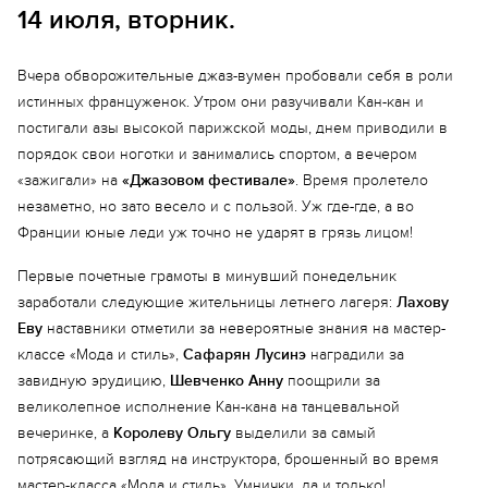
14 июля, вторник.
Вчера обворожительные джаз-вумен пробовали себя в роли
истинных француженок. Утром они разучивали Кан-кан и
постигали азы высокой парижской моды, днем приводили в
порядок свои ноготки и занимались спортом, а вечером
«зажигали» на
«Джазовом фестивале»
. Время пролетело
незаметно, но зато весело и с пользой. Уж где-где, а во
Франции юные леди уж точно не ударят в грязь лицом!
Первые почетные грамоты в минувший понедельник
заработали следующие жительницы летнего лагеря:
Лахову
Еву
наставники отметили за невероятные знания на мастер-
классе «Мода и стиль»,
Сафарян Лусинэ
наградили за
завидную эрудицию,
Шевченко Анну
поощрили за
великолепное исполнение Кан-кана на танцевальной
вечеринке, а
Королеву Ольгу
выделили за самый
потрясающий взгляд на инструктора, брошенный во время
мастер-класса «Мода и стиль». Умнички, да и только!