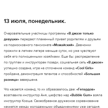
13 июля, понедельник.
Очаровательные участницы программы
«В джазе только
девушки»
передают пламенный привет родителям и друзьям
из подмосковного пансионата
«Можайский»
. Девчонки
прожили в летнем лагере меньше суток, но уже чувствуют
себя его полноценными хозяйками. Еще бы: распределение
по группам и инструкторам позади, социальная сеть
«В джазе»
успешно создана, игра на сплочение команд
«Cool Girls»
пройдена, демонстрация талантов и способностей
«Большая
разница»
завершена.
Что касается команд, то их образовалось две:
«Гепардов»
возглавила инструктор Аня, шефство над
«Bubble Gum»
взяла
инструктор Ксюша. Своеобразное дружеское соревнование
начнется между молодежными объединениями уже сегодня.