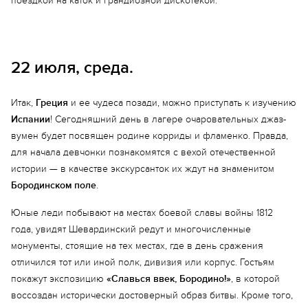
поездкой на каток и грандиозной дискотекой.
22 июля, среда.
Итак,
Греция
и ее чудеса позади, можно приступать к изучению
Испании
! Сегодняшний день в лагере очаровательных джаз-
вумен будет посвящен родине корриды и фламенко. Правда,
для начала девчонки познакомятся с вехой отечественной
истории — в качестве экскурсанток их ждут на знаменитом
Бородинском поле
.
Юные леди побывают на местах боевой славы войны 1812
года, увидят Шевардинский редут и многочисленные
монументы, стоящие на тех местах, где в день сражения
отличился тот или иной полк, дивизия или корпус. Гостьям
покажут экспозицию
«Славься ввек, Бородино!»
, в которой
воссоздан исторически достоверный образ битвы. Кроме того,