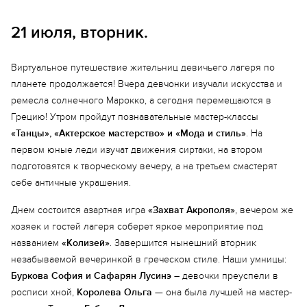
21 июля, вторник.
Виртуальное путешествие жительниц девичьего лагеря по
планете продолжается! Вчера девчонки изучали искусства и
ремесла солнечного Марокко, а сегодня перемещаются в
Грецию! Утром пройдут познавательные мастер-классы
«Танцы», «Актерское мастерство» и «Мода и стиль»
. На
первом юные леди изучат движения сиртаки, на втором
подготовятся к творческому вечеру, а на третьем смастерят
себе античные украшения.
Днем состоится азартная игра
«Захват Акрополя»
, вечером же
хозяек и гостей лагеря соберет яркое мероприятие под
названием
«Колизей»
. Завершится нынешний вторник
незабываемой вечеринкой в греческом стиле. Наши умницы:
Буркова София и Сафарян Лусинэ
– девочки преуспели в
росписи хной,
Королева Ольга
— она была лучшей на мастер-