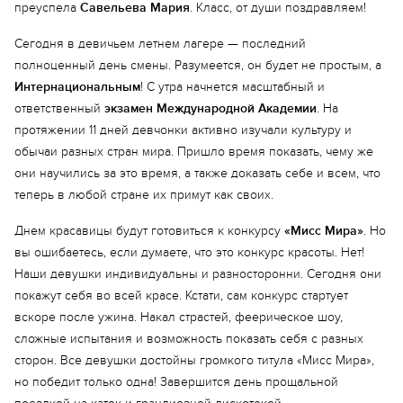
преуспела
Савельева Мария
. Класс, от души поздравляем!
Сегодня в девичьем летнем лагере — последний
полноценный день смены. Разумеется, он будет не простым, а
Интернациональным
! С утра начнется масштабный и
ответственный
экзамен Международной Академии
. На
протяжении 11 дней девчонки активно изучали культуру и
обычаи разных стран мира. Пришло время показать, чему же
они научились за это время, а также доказать себе и всем, что
теперь в любой стране их примут как своих.
Днем красавицы будут готовиться к конкурсу
«Мисс Мира»
. Но
вы ошибаетесь, если думаете, что это конкурс красоты. Нет!
Наши девушки индивидуальны и разносторонни. Сегодня они
покажут себя во всей красе. Кстати, сам конкурс стартует
вскоре после ужина. Накал страстей, феерическое шоу,
сложные испытания и возможность показать себя с разных
сторон. Все девушки достойны громкого титула «Мисс Мира»,
но победит только одна! Завершится день прощальной