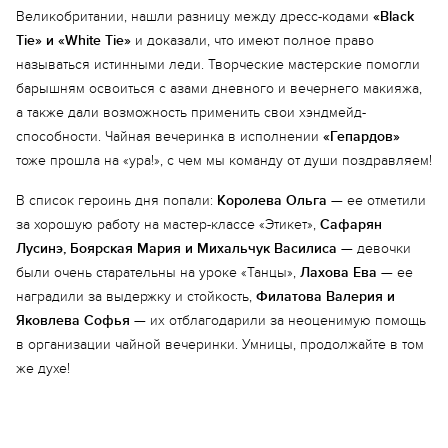
Великобритании, нашли разницу между дресс-кодами
«Black
Tie» и «White Tie»
и доказали, что имеют полное право
называться истинными леди. Творческие мастерские помогли
барышням освоиться с азами дневного и вечернего макияжа,
Еще 5 фото
а также дали возможность применить свои хэндмейд-
способности. Чайная вечеринка в исполнении
«Гепардов»
тоже прошла на «ура!», с чем мы команду от души поздравляем!
В список героинь дня попали:
Королева Ольга
— ее отметили
за хорошую работу на мастер-классе «Этикет»,
Сафарян
Лусинэ, Боярская Мария и Михальчук Василиса
— девочки
были очень старательны на уроке «Танцы»,
Лахова Ева
— ее
наградили за выдержку и стойкость,
Филатова Валерия и
Яковлева Софья
— их отблагодарили за неоценимую помощь
в организации чайной вечеринки. Умницы, продолжайте в том
же духе!