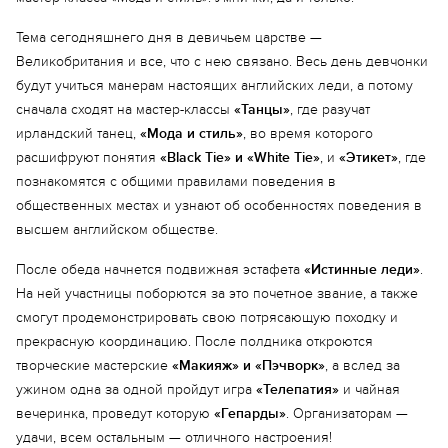
Тема сегодняшнего дня в девичьем царстве —
Великобритания и все, что с нею связано. Весь день девчонки
будут учиться манерам настоящих английских леди, а потому
сначала сходят на мастер-классы
«Танцы»
, где разучат
ирландский танец,
«Мода и стиль»
, во время которого
расшифруют понятия
«Black Tie» и «White Tie»
, и
«Этикет»
, где
познакомятся с общими правилами поведения в
общественных местах и узнают об особенностях поведения в
высшем английском обществе.
Еще 4 фото
После обеда начнется подвижная эстафета
«Истинные леди»
.
На ней участницы поборются за это почетное звание, а также
смогут продемонстрировать свою потрясающую походку и
прекрасную координацию. После полдника откроются
творческие мастерские
«Макияж» и «Пэчворк»
, а вслед за
ужином одна за одной пройдут игра
«Телепатия»
и чайная
вечеринка, проведут которую
«Гепарды»
. Организаторам —
удачи, всем остальным — отличного настроения!