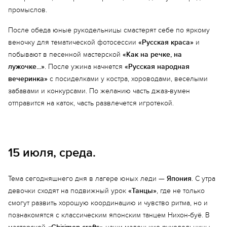
промыслов.
После обеда юные рукодельницы смастерят себе по яркому
веночку для тематической фотосессии
«Русская краса»
и
побывают в песенной мастерской
«Как на речке, на
Еще 2 фото
лужочке...»
. После ужина начнется
«Русская народная
вечеринка»
с посиделками у костра, хороводами, веселыми
забавами и конкурсами. По желанию часть джаз-вумен
отправится на каток, часть развлечется игротекой.
15 июля, среда.
Тема сегодняшнего дня в лагере юных леди —
Япония
. С утра
девочки сходят на подвижный урок
«Танцы»
, где не только
смогут развить хорошую координацию и чувство ритма, но и
познакомятся с классическим японским танцем Нихон-буё. В