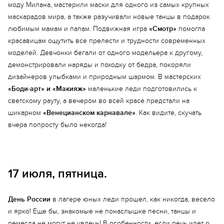
моду Милана, мастерили маски для одного из самых крупных
маскарадов мира, а также разучивали новые танцы в подарок
любимым мамам и папам. Подвижная игра
«Смотр»
помогла
красавицам ощутить все прелести и трудности современных
моделей. Девчонки бегали от одного модельера к другому,
демонстрировали наряды и походку от бедра, покоряли
дизайнеров улыбками и природным шармом. В мастерских
«Боди-арт» и «Макияж»
маленькие леди подготовились к
светскому рауту, а вечером во всей красе предстали на
шикарном
«Венецианском карнавале»
. Как видите, скучать
вчера попросту было некогда!
17 июля, пятница.
День России
в лагере юных леди прошел, как никогда, весело
и ярко! Еще бы, знакомые не понаслышке песни, танцы и
ремесла не могут не увлечь! В особенности, если речь идет о