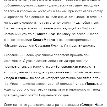
собственноручном создании дымковских игрушек, народных
плясках в красочных костюмах и венках, прыжках через костер
и хороводах. Все девочки, так или иначе, отличились в течение
минувшего четверга, но грамоты получили лишь избранные.
Так, за прекрасное исполнение роли ведущей в «Мафии»
наставники отметили
Михальчук Василису
, за вокал и задор
они же наградили
Кивич Марию
, а за неповторимость в
«Мафии» выделили
Сафарян Лусинэ
. Умницы, так держать!
Сегодняшний день красавицам предстоит прожить по-
итальянски. С утра в летнем девичьем лагере пройдут
познавательные мастер-классы
«Венецианская маска»
, на
котором девочки соорудят оригинальные атрибуты карнавала,
«Мода и стиль»
, во время которого участницы убедятся в том,
что Милан является второй модной столицей мира,
«Танцы»
, в
ходе которого юные грации придумают и отрепетируют танец
для грядущего завтра Родительского дня.
Днем начнется увлекательная игра по станциям
«Смотр»
. Наши