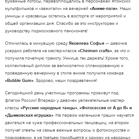
бумажные лотосы, перевоплощались в персонажей японских
мультфильмов и «зажигали» на вечерней
«Аниме-пати»
. Наши
умницы и красавицы остались в восторге от мероприятий и
общей организации дня. Спасибо за это инструкторам и
руководству подмосковного пансионата!
Отличилась в минувшую среду
Яковлева Софья
— девочка
усердно работала на мастер-классе
«Chirimen crafts»
, за что и
получила почетную грамоту. Умница, так держать! Кроме того,
коллективный диплом за великолепно спланированную и
проведенную вечеринку в стиле аниме получила команда
«Bubble Gum»
. Здорово, наши поздравления!
Сегодняшний день участницы программы проживут под
флагом России! Впереди у девочек увлекательные мастер-
классы
«Русские народные танцы», «Фотосессия от А до Я» и
«Дымковская игрушка»
. На первом маленькие грации научатся
двигаться не хуже профессиональных танцовщиц, на втором
получат ответы на самые важные вопросы о фотоискусстве и
позировании, а на третьем приобщатся к одному из народных