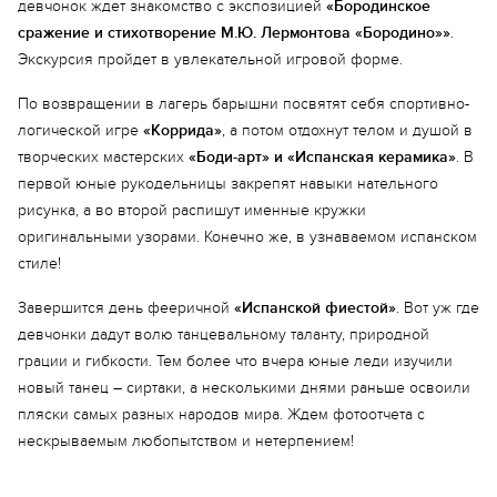
девчонок ждет знакомство с экспозицией
«Бородинское
сражение и стихотворение М.Ю. Лермонтова «Бородино»»
.
Экскурсия пройдет в увлекательной игровой форме.
По возвращении в лагерь барышни посвятят себя спортивно-
логической игре
«Коррида»
, а потом отдохнут телом и душой в
творческих мастерских
«Боди-арт» и «Испанская керамика»
. В
первой юные рукодельницы закрепят навыки нательного
рисунка, а во второй распишут именные кружки
оригинальными узорами. Конечно же, в узнаваемом испанском
стиле!
Завершится день фееричной
«Испанской фиестой»
. Вот уж где
девчонки дадут волю танцевальному таланту, природной
грации и гибкости. Тем более что вчера юные леди изучили
Еще 5 фото
новый танец – сиртаки, а несколькими днями раньше освоили
пляски самых разных народов мира. Ждем фотоотчета с
нескрываемым любопытством и нетерпением!