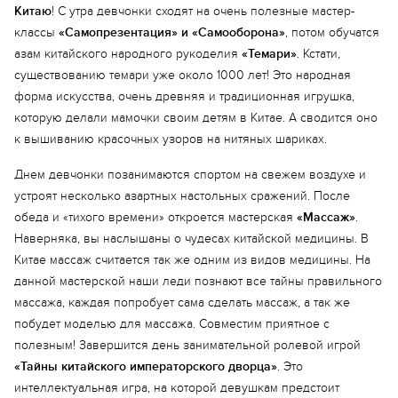
Китаю
! С утра девчонки сходят на очень полезные мастер-
классы
«Самопрезентация» и «Самооборона»
, потом обучатся
азам китайского народного рукоделия
«Темари»
. Кстати,
существованию темари уже около 1000 лет! Это народная
форма искусства, очень древняя и традиционная игрушка,
которую делали мамочки своим детям в Китае. А сводится оно
к вышиванию красочных узоров на нитяных шариках.
Днем девчонки позанимаются спортом на свежем воздухе и
устроят несколько азартных настольных сражений. После
обеда и «тихого времени» откроется мастерская
«Массаж»
.
Наверняка, вы наслышаны о чудесах китайской медицины. В
Китае массаж считается так же одним из видов медицины. На
данной мастерской наши леди познают все тайны правильного
массажа, каждая попробует сама сделать массаж, а так же
побудет моделью для массажа. Совместим приятное с
полезным! Завершится день занимательной ролевой игрой
«Тайны китайского императорского дворца»
. Это
интеллектуальная игра, на которой девушкам предстоит