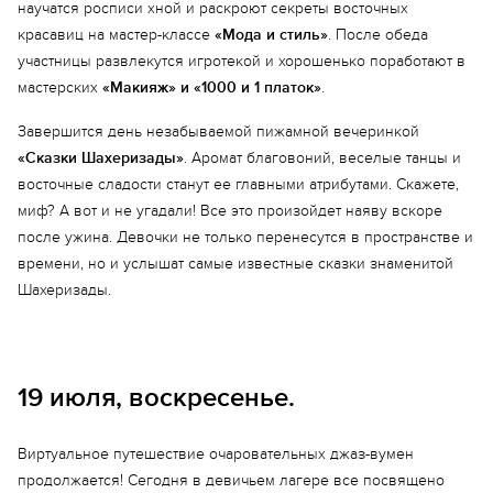
научатся росписи хной и раскроют секреты восточных
красавиц на мастер-классе
«Мода и стиль»
. После обеда
участницы развлекутся игротекой и хорошенько поработают в
мастерских
«Макияж» и «1000 и 1 платок»
.
Завершится день незабываемой пижамной вечеринкой
«Сказки Шахеризады»
. Аромат благовоний, веселые танцы и
восточные сладости станут ее главными атрибутами. Скажете,
миф? А вот и не угадали! Все это произойдет наяву вскоре
после ужина. Девочки не только перенесутся в пространстве и
времени, но и услышат самые известные сказки знаменитой
Шахеризады.
19 июля, воскресенье.
Виртуальное путешествие очаровательных джаз-вумен
Еще 4 фото
продолжается! Сегодня в девичьем лагере все посвящено