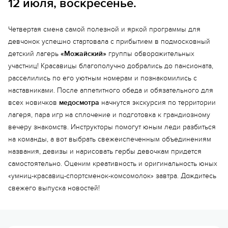
12 июля, воскресенье.
Четвертая смена самой полезной и яркой программы для
девчонок успешно стартовала с прибытием в подмосковный
детский лагерь
«Можайский»
группы обворожительных
участниц! Красавицы благополучно добрались до пансионата,
расселились по его уютным номерам и познакомились с
наставниками. После аппетитного обеда и обязательного для
всех новичков
медосмотра
начнутся экскурсия по территории
лагеря, пара игр на сплочение и подготовка к грандиозному
вечеру знакомств. Инструкторы помогут юным леди разбиться
на команды, а вот выбрать свежеиспеченным объединениям
названия, девизы и нарисовать гербы девочкам придется
самостоятельно. Оценим креативность и оригинальность юных
«умниц-красавиц-спортсменок-комсомолок» завтра. Дождитесь
свежего выпуска новостей!