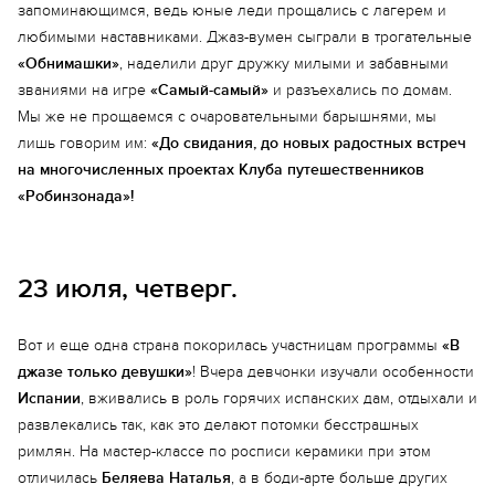
запоминающимся, ведь юные леди прощались с лагерем и
любимыми наставниками. Джаз-вумен сыграли в трогательные
«Обнимашки»
, наделили друг дружку милыми и забавными
званиями на игре
«Самый-самый»
и разъехались по домам.
Мы же не прощаемся с очаровательными барышнями, мы
лишь говорим им:
«До свидания, до новых радостных встреч
на многочисленных проектах Клуба путешественников
«Робинзонада»!
23 июля, четверг.
Вот и еще одна страна покорилась участницам программы
«В
джазе только девушки»
! Вчера девчонки изучали особенности
Испании
, вживались в роль горячих испанских дам, отдыхали и
развлекались так, как это делают потомки бесстрашных
римлян. На мастер-классе по росписи керамики при этом
отличилась
Беляева Наталья
, а в боди-арте больше других