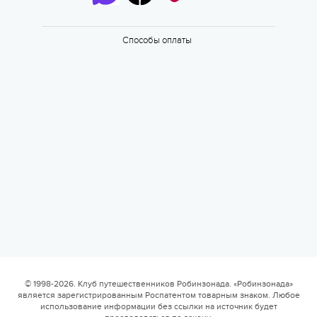
6 смена
17.08 — 29.08.2026
Способы оплаты
Валдайская Робинзонада. Классик
17 августа 2026
6 смена
17.08 — 29.08.2026
Валдайская Робинзонада. Классик (домики)
© 1998-2026. Клуб путешественников Робинзонада. «Робинзонада»
является зарегистрированным Роспатентом товарным знаком. Любое
17 августа 2026
использование информации без ссылки на источник будет