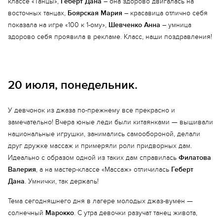
классе «Танцы»,
Геберт Дана
– она здорово двигалась на
восточных танцах,
Боярская Мария
– красавица отлично себя
показала на игре «100 к 1-ому»,
Шевченко Анна
– умница
здорово себя проявила в рекламе. Класс, наши поздравления!
20 июля, понедельник.
У девчонок из джаза по-прежнему все прекрасно и
замечательно! Вчера юные леди были китаянками — вышивали
национальные игрушки, занимались самообороной, делали
друг дружке массаж и примеряли роли придворных дам.
Еще 2 фото
Идеально с образом одной из таких дам справилась
Филатова
Валерия
, а на мастер-классе «Массаж» отличилась
Геберт
Дана
. Умнички, так держаnь!
Тема сегодняшнего дня в лагере молодых джаз-вумен —
солнечный
Марокко
. С утра девочки разучат танец живота,