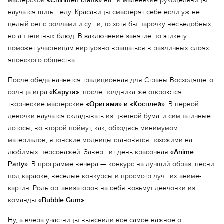
мастерской
«Chirimen crafts»
наши маленькие рукодельницы
научатся шить… еду! Красавицы смастерят себе если уж не
целый сет с роллами и суши, то хотя бы парочку несъедобных,
но аппетитных блюд. В заключение занятие по этикету
поможет участницам виртуозно вращаться в различных слоях
японского общества.
После обеда начнется традиционная для Страны Восходящего
солнца игра
«Карута»
, после полдника же откроются
творческие мастерские
«Оригами» и «Косплей»
. В первой
девочки научатся складывать из цветной бумаги симпатичные
лотосы, во второй поймут, как, обходясь минимумом
материалов, японские модницы становятся похожими на
любимых персонажей. Завершит день красочная
«Anime
Party»
. В программе вечера — конкурс на лучший образ, песни
под караоке, веселые конкурсы и просмотр лучших аниме-
картин. Роль организаторов на себя возьмут девчонки из
команды
«Bubble Gum»
.
Ну, а вчера участницы выяснили все самое важное о