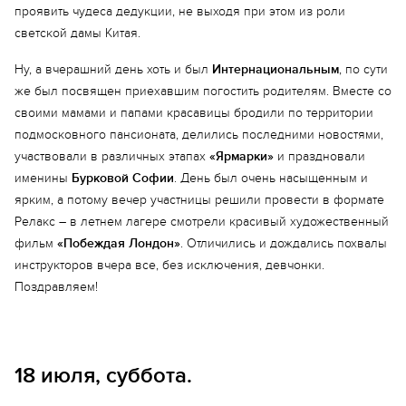
проявить чудеса дедукции, не выходя при этом из роли
светской дамы Китая.
Ну, а вчерашний день хоть и был
Интернациональным
, по сути
же был посвящен приехавшим погостить родителям. Вместе со
своими мамами и папами красавицы бродили по территории
подмосковного пансионата, делились последними новостями,
Еще 4 фото
участвовали в различных этапах
«Ярмарки»
и праздновали
именины
Бурковой Софии
. День был очень насыщенным и
ярким, а потому вечер участницы решили провести в формате
Релакс – в летнем лагере смотрели красивый художественный
фильм
«Побеждая Лондон»
. Отличились и дождались похвалы
инструкторов вчера все, без исключения, девчонки.
Поздравляем!
18 июля, суббота.