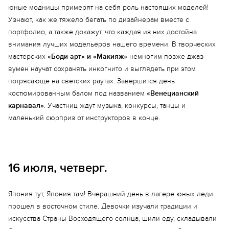
юные модницы примерят на себя роль настоящих моделей!
Узнают, как же тяжело бегать по дизайнерам вместе с
портфолио, а также докажут, что каждая из них достойна
внимания лучших модельеров нашего времени. В творческих
мастерских
«Боди-арт» и «Макияж»
немногим позже джаз-
вумен научат сохранять инкогнито и выглядеть при этом
Еще 4 фото
потрясающе на светских раутах. Завершится день
костюмированным балом под названием
«Венецианский
карнавал»
. Участниц ждут музыка, конкурсы, танцы и
маленький сюрприз от инструкторов в конце.
16 июля, четверг.
Япония тут, Япония там! Вчерашний день в лагере юных леди
прошел в восточном стиле. Девочки изучали традиции и
искусства Страны Восходящего солнца, шили еду, складывали