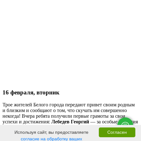
16 февраля, вторник
Трое жителей Белого города передают привет своим родным
и близким и сообщают о том, что скучать им совершенно
некогда! Вчера ребята получили первые грамоты за свои
успехи и достижения:
Лебедев Георгий
— за особые старания
в процессе изучения гончарного ремесла,
Трынов Алексей
—
Используя сайт, вы предоставляете
Согласен
за отличное выполнение обязанностей посадского старшины.
Повод Виктор
заслужил сразу две грамоты: за победу в
согласие на обработку ваших