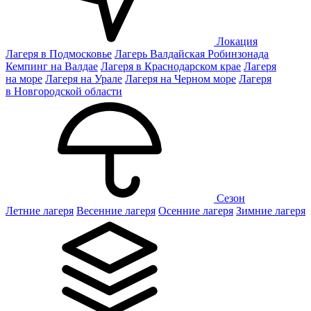
Локация
Лагеря в Подмосковье
Лагерь Валдайская Робинзонада
Кемпинг на Валдае
Лагеря в Краснодарском крае
Лагеря
на море
Лагеря на Урале
Лагеря на Черном море
Лагеря
в Новгородской области
Сезон
Летние лагеря
Весенние лагеря
Осенние лагеря
Зимние лагеря