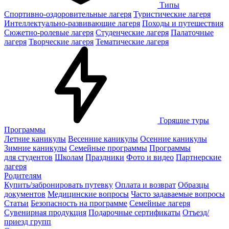
Типы
Спортивно-оздоровительные лагеря
Туристические лагеря
Интеллектуально-развивающие лагеря
Походы и путешествия
Сюжетно-ролевые лагеря
Студенческие лагеря
Палаточные
лагеря
Творческие лагеря
Тематические лагеря
Горящие туры
Программы
Летние каникулы
Весенние каникулы
Осенние каникулы
Зимние каникулы
Семейные программы
Программы
для студентов
Школам
Праздники
Фото и видео
Партнерские
лагеря
Родителям
Купить/забронировать путевку
Оплата и возврат
Образцы
документов
Медицинские вопросы
Часто задаваемые вопросы
Статьи
Безопасность на программе
Семейные лагеря
Сувенирная продукция
Подарочные сертификаты
Отъезд/
приезд групп