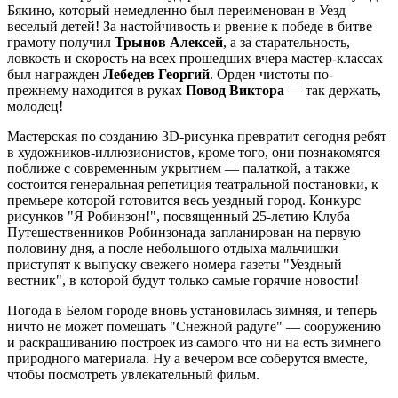
Бякино, который немедленно был переименован в Уезд
веселый детей! За настойчивость и рвение к победе в битве
грамоту получил
Трынов Алексей
, а за старательность,
ловкость и скорость на всех прошедших вчера мастер-классах
был награжден
Лебедев Георгий
. Орден чистоты по-
прежнему находится в руках
Повод Виктора
— так держать,
молодец!
Мастерская по созданию 3D-рисунка превратит сегодня ребят
в художников-иллюзионистов, кроме того, они познакомятся
поближе с современным укрытием — палаткой, а также
состоится генеральная репетиция театральной постановки, к
премьере которой готовится весь уездный город. Конкурс
рисунков "Я Робинзон!", посвященный 25-летию Клуба
Путешественников Робинзонада запланирован на первую
половину дня, а после небольшого отдыха мальчишки
приступят к выпуску свежего номера газеты "Уездный
вестник", в которой будут только самые горячие новости!
Погода в Белом городе вновь установилась зимняя, и теперь
ничто не может помешать "Снежной радуге" — сооружению
и раскрашиванию построек из самого что ни на есть зимнего
природного материала. Ну а вечером все соберутся вместе,
чтобы посмотреть увлекательный фильм.