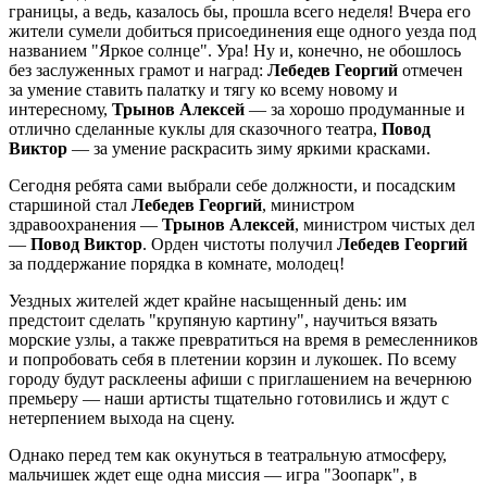
границы, а ведь, казалось бы, прошла всего неделя! Вчера его
жители сумели добиться присоединения еще одного уезда под
названием "Яркое солнце". Ура! Ну и, конечно, не обошлось
без заслуженных грамот и наград:
Лебедев Георгий
отмечен
за умение ставить палатку и тягу ко всему новому и
интересному,
Трынов Алексей
— за хорошо продуманные и
отлично сделанные куклы для сказочного театра,
Повод
Виктор
— за умение раскрасить зиму яркими красками.
Сегодня ребята сами выбрали себе должности, и посадским
старшиной стал
Лебедев Георгий
, министром
здравоохранения —
Трынов Алексей
, министром чистых дел
—
Повод Виктор
. Орден чистоты получил
Лебедев Георгий
за поддержание порядка в комнате, молодец!
Уездных жителей ждет крайне насыщенный день: им
предстоит сделать "крупяную картину", научиться вязать
морские узлы, а также превратиться на время в ремесленников
и попробовать себя в плетении корзин и лукошек. По всему
городу будут расклеены афиши с приглашением на вечернюю
премьеру — наши артисты тщательно готовились и ждут с
нетерпением выхода на сцену.
Однако перед тем как окунуться в театральную атмосферу,
мальчишек ждет еще одна миссия — игра "Зоопарк", в