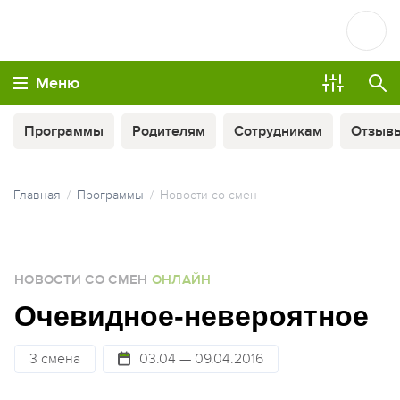
Меню
Программы
Родителям
Сотрудникам
Отзыв
Главная
Программы
Новости со смен
ОПЛАТА ТУРА ЧАСТЯМИ
НОВОСТИ СО СМЕН
ОНЛАЙН
МЫ ВСЕГДА НА СВЯЗИ
Очевидное-невероятное
3 смена
03.04 — 09.04.2016