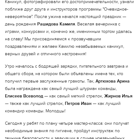
Каникул, фотографировали его достопримечательности, узнали
поближе друг друга и инструкторов программы "Очевидное-
невероятное". После ужина начался настоящий праздник —
день рождения
Рашидова Камиля
. Веселая вечеринка с
играми, конкурсами и, конечно же, именинным тортом удалась
на славу! Мы присоединяемся к прозвучавшим
поздравлениям и желаем Камилю незабываемых каникул,
верных друзей и отличного настроения!
Утро началось с бодрящей зарядки, питательного завтрака и
общего сбора, на котором были объявлены имена тех, кто
получил первые заслуженные грамоты. Так,
Артюхова Арина
была награждена как самый лучший штурман команды,
Елисеев Всеволод
— как самый меткий стрелок,
Жирнов Илья
— также как лучший стрелок,
Петров Иван
— как лучший
командир команды. Молодцы!
Сегодня у ребят по плану четыре мастер-класса: они получат
необходимые знания по гигиене, пройдут инструктаж по
технике безопасности и эвакуации в случае чрезвычайных