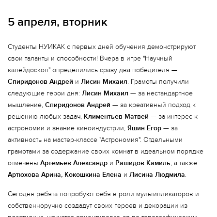
5 апреля, вторник
Студенты НУИКАК с первых дней обучения демонстрируют
свои таланты и способности! Вчера в игре "Научный
калейдоскоп" определились сразу два победителя —
Спиридонов Андрей
и
Лисин Михаил
. Грамоты получили
следующие герои дня:
Лисин Михаил
— за нестандартное
мышление,
Спиридонов Андрей
— за креативный подход к
решению любых задач,
Климентьев Матвей
— за интерес к
астрономии и знание киноиндустрии,
Яшин Егор
— за
активность на мастер-классе "Астрономия". Отдельными
грамотами за содержание своих комнат в идеальном порядке
отмечены
Артемьев Александр
и
Рашидов Камиль
, а также
Артюхова Арина, Кокошкина Елена
и
Лисина Людмила
.
Сегодня ребята попробуют себя в роли мультипликаторов и
собственноручно создадут своих героев и декорации из