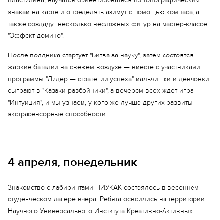
пластилина, научатся ориентироваться по топографическим
знакам на карте и определять азимут с помощью компаса, а
также создадут несколько несложных фигур на мастер-классе
"Эффект домино".
После полдника стартует "Битва за науку", затем состоятся
жаркие баталии на свежем воздухе — вместе с участниками
программы "Лидер — стратегии успеха" мальчишки и девчонки
сыграют в "Казаки-разбойники", а вечером всех ждет игра
"Интуиция", и мы узнаем, у кого же лучше других развиты
экстрасенсорные способности.
Еще 1 фото
4 апреля, понедельник
Знакомство с лабиринтами НИУКАК состоялось в весеннем
студенческом лагере вчера. Ребята освоились на территории
Научного Универсального Института Креативно-Активных