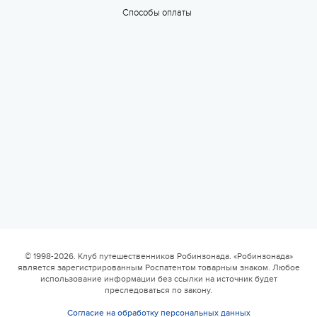
Способы оплаты
Валдайская Робинзонада. Классик
17 августа 2026
6 смена
17.08 — 29.08.2026
Валдайская Робинзонада. Классик (домики)
© 1998-2026. Клуб путешественников Робинзонада. «Робинзонада»
является зарегистрированным Роспатентом товарным знаком. Любое
17 августа 2026
использование информации без ссылки на источник будет
преследоваться по закону.
Согласие на обработку персональных данных