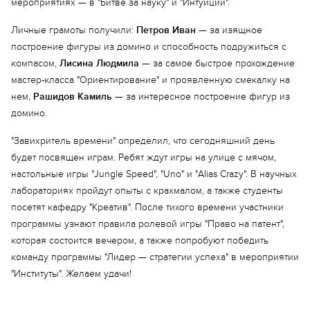
мероприятиях — в "Битве за науку" и "Интуиции".
Личные грамоты получили:
Петров Иван
— за изящное
построение фигуры из домино и способность подружиться с
компасом,
Лисина Людмила
— за самое быстрое прохождение
мастер-класса "Ориентирование" и проявленную смекалку на
нем,
Рашидов Камиль
— за интересное построение фигур из
домино.
"Завихритель времени" определил, что сегодняшний день
будет посвящен играм. Ребят ждут игры на улице с мячом,
настольные игры "Jungle Speed", "Uno" и "Alias Crazy". В научных
лабораториях пройдут опыты с крахмалом, а также студенты
посетят кафедру "Креатив". После тихого времени участники
программы узнают правила ролевой игры "Право на патент",
которая состоится вечером, а также попробуют победить
команду программы "Лидер — стратегии успеха" в мероприятии
"Институты". Желаем удачи!