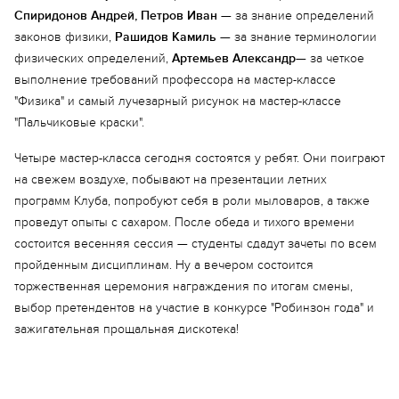
Спиридонов Андрей, Петров Иван
— за знание определений
законов физики,
Рашидов Камиль
— за знание терминологии
физических определений,
Артемьев Александр
— за четкое
выполнение требований профессора на мастер-классе
"Физика" и самый лучезарный рисунок на мастер-классе
"Пальчиковые краски".
Четыре мастер-класса сегодня состоятся у ребят. Они поиграют
на свежем воздухе, побывают на презентации летних
программ Клуба, попробуют себя в роли мыловаров, а также
проведут опыты с сахаром. После обеда и тихого времени
состоится весенняя сессия — студенты сдадут зачеты по всем
пройденным дисциплинам. Ну а вечером состоится
торжественная церемония награждения по итогам смены,
выбор претендентов на участие в конкурсе "Робинзон года" и
зажигательная прощальная дискотека!