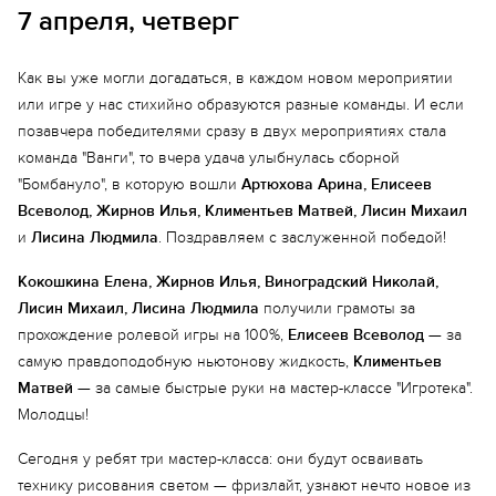
Еще 2 фото
7 апреля, четверг
Как вы уже могли догадаться, в каждом новом мероприятии
или игре у нас стихийно образуются разные команды. И если
позавчера победителями сразу в двух мероприятиях стала
команда "Ванги", то вчера удача улыбнулась сборной
"Бомбануло", в которую вошли
Артюхова Арина, Елисеев
Всеволод, Жирнов Илья, Климентьев Матвей, Лисин Михаил
и
Лисина Людмила
. Поздравляем с заслуженной победой!
Кокошкина Елена, Жирнов Илья, Виноградский Николай,
Лисин Михаил, Лисина Людмила
получили грамоты за
прохождение ролевой игры на 100%,
Елисеев Всеволод
— за
самую правдоподобную ньютонову жидкость,
Климентьев
Матвей
— за самые быстрые руки на мастер-классе "Игротека".
Молодцы!
Сегодня у ребят три мастер-класса: они будут осваивать
технику рисования светом — фризлайт, узнают нечто новое из