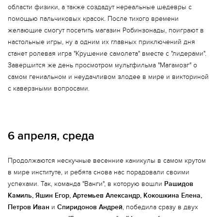
области физики, а также создадут нереальные шедевры с
помощью пальчиковых красок. После тихого времени
желающие смогут посетить магазин Робинзонады, поиграют в
настольные игры, ну а одним их главных приключений дня
станет ролевая игра "Крушение самолета" вместе с "лидерами".
Завершится же день просмотром мультфильма "Магамозг" о
самом гениальном и неудачливом злодее в мире и викториной
с каверзными вопросами.
Еще 2 фото
6 апреля, среда
Продолжаются нескучные весенние каникулы в самом крутом
в мире институте, и ребята снова нас порадовали своими
успехами. Так, команда "Ванги", в которую вошли
Рашидов
Камиль, Яшин Егор, Артемьев Александр, Кокошкина Елена,
Петров Иван
и
Спиридонов Андрей
, победила сразу в двух