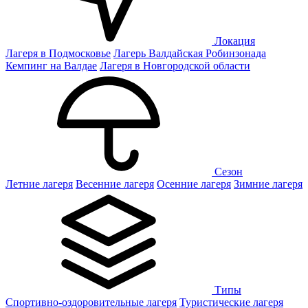
Локация
Лагеря в Подмосковье
Лагерь Валдайская Робинзонада
Кемпинг на Валдае
Лагеря в Новгородской области
Сезон
Летние лагеря
Весенние лагеря
Осенние лагеря
Зимние лагеря
Типы
Спортивно-оздоровительные лагеря
Туристические лагеря