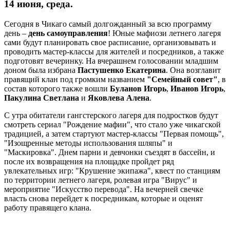
14 июня, среда.
Сегодня в Чикаго самый долгожданный за всю программу
день –
день самоуправления
! Юные мафиози летнего лагеря
сами будут планировать свое расписание, организовывать и
проводить мастер-классы для жителей и посредников, а также
подготовят вечеринку. На вчерашнем голосовании младшим
доном была избрана
Пастушенко Екатерина
. Она возглавит
правящий клан под громким названием
"Семейный совет"
, в
состав которого также вошли
Буланов Игорь
,
Иванов Игорь
,
Пакулина Светлана
и
Яковлева Алена
.
С утра обитатели гангстерского лагеря для подростков будут
смотреть сериал "Рождение мафии", что стало уже чикагской
традицией, а затем стартуют мастер-классы "Первая помощь",
"Изощренные методы использования шляпы" и
"Маскировка". Днем парни и девчонки съездят в бассейн, и
после их возвращения на площадке пройдет ряд
увлекательных игр: "Крушение экипажа", квест по станциям
по территории летнего лагеря, ролевая игра "Вирус" и
мероприятие "Искусство перевода". На вечерней свечке
власть снова перейдет к посредникам, которые и оценят
работу правящего клана.