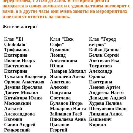
перед отбоем, с 21:30 до 22:00. В это время ребята
находятся в своих комнатах и с удовольствием поговорят с
вами, а в другие часы они очень заняты на мероприятиях
и не смогут ответить на звонок.
Жители лагеря:
Клан
"El
Клан
"Нож
Клан
"Город
Chokolato"
Софи"
ветров"
Трофимова
Ермолин
Бойко Далина
Екатерина
Леонид
Беляк Сергей
Иванов Игорь
Альгешкина
Аветисян Ева
Пастушенко
Юлия
Тверитнев
Екатерина
Лазарев Михаил
Александр
Тужаков Владимир
Яковлева Алена
Орлова
Орлова Анастасия
Апатенко
Екатерина
Демина Ярослава
Алексей
Леонов Артём
Дивеев Михаил
Пакулина
Андреева Настя
Китайгора Юлия
Светлана
Давыдов Андрей
Московский
Буланов Игорь
Худова Полина
Алексей
Макарова Настя
Шелученко Иван
Александрова
Зайнашев Глеб
Ляндина Алиса
Евгения
Николаева Анна
Башкевич
Савин Андрей
Цыганов
Кирилл
Рачковский
Георгий