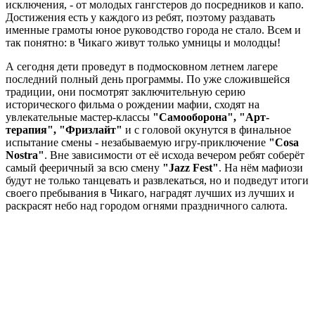
исключения, - от молодых гангстеров до посредников и капо.
Достижения есть у каждого из ребят, поэтому раздавать
именные грамоты юное руководство города не стало. Всем и
так понятно: в Чикаго живут только умницы и молодцы!
А сегодня дети проведут в подмосковном летнем лагере
последний полный день программы. По уже сложившейся
традиции, они посмотрят заключительную серию
исторического фильма о рождении мафии, сходят на
увлекательные мастер-классы
"Самооборона", "Арт-
терапия", "Фризлайт"
и с головой окунутся в финальное
испытание смены - незабываемую игру-приключение
"Cosa
Nostra"
. Вне зависимости от её исхода вечером ребят соберёт
самый фееричный за всю смену
"Jazz Fest"
. На нём мафиози
будут не только танцевать и развлекаться, но и подведут итоги
своего пребывания в Чикаго, наградят лучших из лучших и
раскрасят небо над городом огнями праздничного салюта.