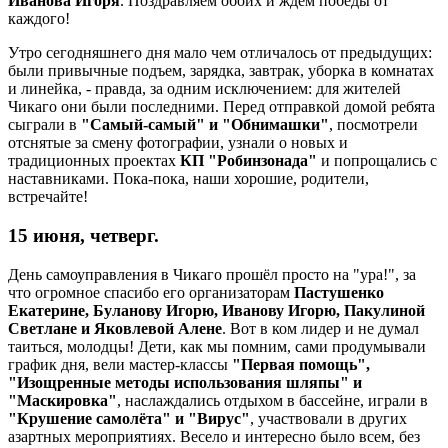
Иванова Игоря
. Поздравляем обоих и ждём победы от
каждого!
Утро сегодняшнего дня мало чем отличалось от предыдущих:
были привычные подъем, зарядка, завтрак, уборка в комнатах
и линейка, - правда, за одним исключением: для жителей
Чикаго они были последними. Перед отправкой домой ребята
сыграли в
"Самый-самый" и "Обнимашки"
, посмотрели
отснятые за смену фотографии, узнали о новых и
традиционных проектах
КП "Робинзонада"
и попрощались с
наставниками. Пока-пока, наши хорошие, родители,
встречайте!
15 июня, четверг.
День самоуправления в Чикаго прошёл просто на "ура!", за
что огромное спасибо его организаторам
Пастушенко
Екатерине, Буланову Игорю, Иванову Игорю, Пакулиной
Светлане и Яковлевой Алене
. Вот в ком лидер и не думал
таиться, молодцы! Дети, как мы помним, сами продумывали
график дня, вели мастер-классы
"Первая помощь",
"Изощренные методы использования шляпы" и
"Маскировка"
, наслаждались отдыхом в бассейне, играли в
"Крушение самолёта" и "Вирус"
, участвовали в других
азартных мероприятиях. Весело и интересно было всем, без