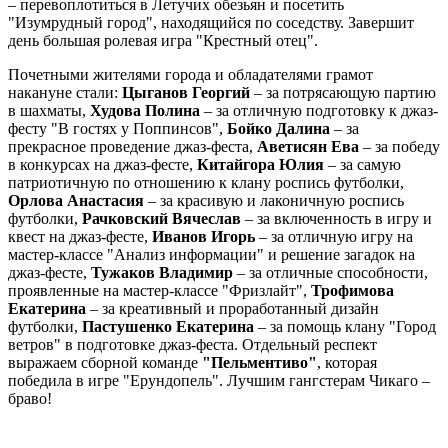
– перевоплотиться в Летучих обезьян и посетить
"Изумрудный город", находящийся по соседству. Завершит
день большая ролевая игра "Крестный отец".
Почетными жителями города и обладателями грамот
накануне стали:
Цыганов Георгий
– за потрясающую партию
в шахматы,
Худова Полина
– за отличную подготовку к джаз-
фесту "В гостях у Поппинсов",
Бойко Далина
– за
прекрасное проведение джаз-феста,
Аветисян Ева
– за победу
в конкурсах на джаз-фесте,
Китайгора Юлия
– за самую
патриотичную по отношению к клану роспись футболки,
Орлова Анастасия
– за красивую и лаконичную роспись
футболки,
Рачковский Вячеслав
– за включенность в игру и
квест на джаз-фесте,
Иванов Игорь
– за отличную игру на
мастер-классе "Анализ информации" и решение загадок на
джаз-фесте,
Тужаков Владимир
– за отличные способности,
проявленные на мастер-классе "Фризлайт",
Трофимова
Екатерина
– за креативный и проработанный дизайн
футболки,
Пастушенко Екатерина
– за помощь клану "Город
ветров" в подготовке джаз-феста. Отдельный респект
выражаем сборной команде
"Пельментиво"
, которая
победила в игре "Ерундопель". Лучшим гангстерам Чикаго –
браво!