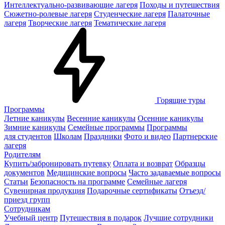
Интеллектуально-развивающие лагеря
Походы и путешествия
Сюжетно-ролевые лагеря
Студенческие лагеря
Палаточные
лагеря
Творческие лагеря
Тематические лагеря
Горящие туры
Программы
Летние каникулы
Весенние каникулы
Осенние каникулы
Зимние каникулы
Семейные программы
Программы
для студентов
Школам
Праздники
Фото и видео
Партнерские
лагеря
Родителям
Купить/забронировать путевку
Оплата и возврат
Образцы
документов
Медицинские вопросы
Часто задаваемые вопросы
Статьи
Безопасность на программе
Семейные лагеря
Сувенирная продукция
Подарочные сертификаты
Отъезд/
приезд групп
Сотрудникам
Учебный центр
Путешествия в подарок
Лучшие сотрудники