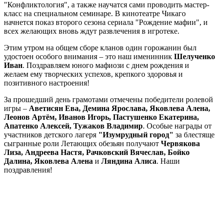
"Конфликтология", а также научатся сами проводить мастер-
класс на специальном семинаре. В кинотеатре Чикаго
начнется показ второго сезона сериала "Рождение мафии", и
всех желающих вновь ждут развлечения в игротеке.
Этим утром на общем сборе кланов один горожанин был
удостоен особого внимания – это наш именинник
Шелученко
Иван
. Поздравляем юного мафиози с днем рождения и
желаем ему творческих успехов, крепкого здоровья и
позитивного настроения!
За прошедший день грамотами отмечены победители ролевой
игры –
Аветисян Ева, Демина Ярослава, Яковлева Алена,
Леонов Артём, Иванов Игорь, Пастушенко Екатерина,
Апатенко Алексей, Тужаков Владимир
. Особые награды от
участников детского лагеря
"Изумрудный город"
за блестяще
сыгранные роли Летающих обезьян получают
Червякова
Лиза, Андреева Настя, Рачковский Вячеслав, Бойко
Далина, Яковлева Алена
и
Ляндина Алиса
. Наши
поздравления!