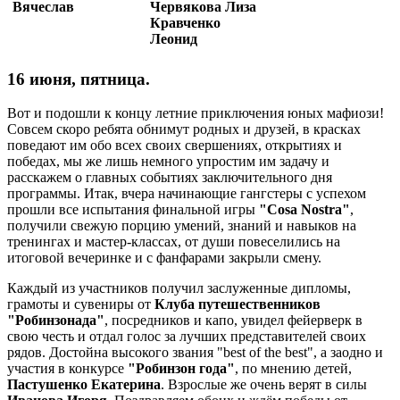
Вячеслав
Червякова Лиза
Кравченко
Леонид
16 июня, пятница.
Вот и подошли к концу летние приключения юных мафиози!
Совсем скоро ребята обнимут родных и друзей, в красках
поведают им обо всех своих свершениях, открытиях и
победах, мы же лишь немного упростим им задачу и
расскажем о главных событиях заключительного дня
программы. Итак, вчера начинающие гангстеры с успехом
прошли все испытания финальной игры
"Cosa Nostra"
,
получили свежую порцию умений, знаний и навыков на
тренингах и мастер-классах, от души повеселились на
итоговой вечеринке и с фанфарами закрыли смену.
Каждый из участников получил заслуженные дипломы,
грамоты и сувениры от
Клуба путешественников
"Робинзонада"
, посредников и капо, увидел фейерверк в
свою честь и отдал голос за лучших представителей своих
рядов. Достойна высокого звания "best of the best", а заодно и
участия в конкурсе
"Робинзон года"
, по мнению детей,
Пастушенко Екатерина
. Взрослые же очень верят в силы