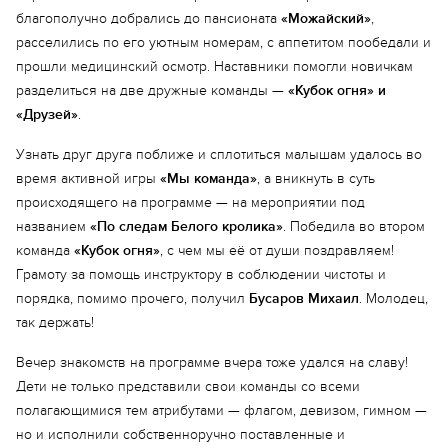
благополучно добрались до пансионата
«Можайский»
,
расселились по его уютным номерам, с аппетитом пообедали и
прошли медицинский осмотр. Наставники помогли новичкам
разделиться на две дружные команды —
«Кубок огня» и
«Друзей»
.
Узнать друг друга поближе и сплотиться малышам удалось во
время активной игры
«Мы команда»
, а вникнуть в суть
происходящего на программе — на мероприятии под
названием
«По следам Белого кролика»
. Победила во втором
команда
«Кубок огня»
, с чем мы её от души поздравляем!
Грамоту за помощь инструктору в соблюдении чистоты и
порядка, помимо прочего, получил
Бусаров Михаил
. Молодец,
так держать!
Вечер знакомств на программе вчера тоже удался на славу!
Дети не только представили свои команды со всеми
полагающимися тем атрибутами — флагом, девизом, гимном —
но и исполнили собственноручно поставленные и