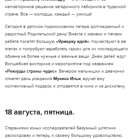
неповторимое решение загадочного лабиринта в Чудесной
стране. Все — молодцы, каждый — умница!
Сегодня в детском подмосковном лагере долгожданный и
радостный Родительский день! Вместе с мамами и папами
ребята посетят большую
«Ярмарку идей»
, поучаствуют в её
этапах и попробуют заработать «эрок» для их последующего
обмена на более нужные и важные вещи. Днём детей ждут
Волшебная викторина и мероприятие под названием
Еще 4 фото
«Рекорды страны чудес»
. Вечером мальчишки и девчонки
отметят день рождения
Мухина Ильи
, вручат ему
коллективный подарок и отправятся в кино и на дискотеку.
18 августа, пятница.
Стараниями юных исследователей Безумный шляпник
расколдован и теперь, к своему большому удовольствию,