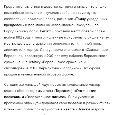
Кроме того, мальчики и девочки сыграли в самые настоящие
волшебные шахматы и научились собственными руками
создавать кинетический песок, раскрыли
«Тайну украденных
кренделей»
и побывали на незабываемой экскурсии по
Бородинскому полю. Ребятам показали места боевой славы
войны 1812 года и многочисленные монументы, стоящие на тех
местах, где в день сражения отличился тот или иной полк,
дивизия или корпус. Дети увидели экспозицию «Славься ввек,
Бородино!», созданную к 200-летнему юбилею Бородинского
сражения, и выставку «Бородинское сражение и
стихотворение М.Ю. Лермонтова «Бородино»». Экскурсия
прошла в увлекательной игровой форме.
Сегодня же малышей ждут новые занимательные мастер-
классы
«Непроходимый лес» (Тарзания), «Оптические
иллюзии» и «Зазеркальное письмо»
. Днём участники
программы отдохнут и доделают свои поделки в разных стилях
и техниках, потом примут участие в квесте
«Поиски острого