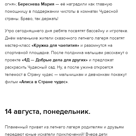
огня»;
Береснева Мария
— её наградили как главную
помощницу в поддержании чистоты в комнатах Чудесной
страны. Браво, так держать!
Утро сегодняшнего дня ребята посвятят бассейну и игротеке.
Днём маленькие жители сказочного летнего лагеря посетят
мастер-класс
«Кружка для чаепития»
и разомнутся на
спортивной площадке. После полдника малышам расскажут о
проекте
«4Д — Добрые дела для других»
и предложат
раскрасить Чудесный сад. Ну, а после ужина откроется
телемост в Страну чудес — мальчишкам и девчонкам покажут
фильм
«Алиса в Стране чудес»
.
14 августа, понедельник.
Пламенный привет из летнего лагеря родителям и друзьям
передают юные искатели приключений! Вчера дети