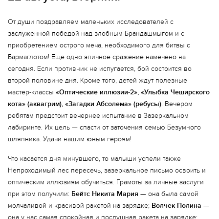
От души поздравляем маленьких исследователей с
заслуженной победой над злобным Брандашмыгом и с
приобретением острого меча, необходимого для битвы с
Бармаглотом! Ещё одно эпичное сражение намечено на
сегодня. Если противник не испугается, бой состоится во
второй половине дня. Кроме того, детей ждут полезные
мастер-классы
«Оптические иллюзии-2», «Улыбка Чеширского
кота» (аквагрим), «Загадки Абсолема» (ребусы)
. Вечером
ребятам предстоит вечернее испытание в Зазеркальном
лабиринте. Их цель — спасти от заточения семью Безумного
шляпника. Удачи нашим юным героям!
Что касается дня минувшего, то малыши успели также
Непроходимый лес пересечь, зазеркальное письмо освоить и
оптическим иллюзиям обучиться. Грамоты за личные заслуги
при этом получили:
Бейтс Никита Мария
— она была самой
молчаливой и красивой ракетой на зарядке;
Волчек Полина
—
она у нас самая спокойная и послушная ракета на зарядке;