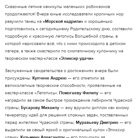
Сказочные летние каникулы маленьких робинзонов
продолжаются! Вчера юные исследователи кроличьих нор
разучили танец на
«Морской кадрили»
и хорошенько
подготовились к сегодняшнему Родительскому дню, составили
подробную и красочную летопись Волшебной страны, в
которой нарисовали всё, что с ними происходило в детском
лагере, а также смастерили по симпатичному кулончику на
творческом мастер-классе
«Эликсир удачи»
.
Заслуженные свидетельства о достижениях вчера были
присуждены:
Купчене Андрею
— его отметили за
великолепные творческие способности, проявленные на
мастер-классе «Летопись»;
Помогаеву Филипу
— его
наградили за самое быстрое прохождение лабиринта Чудесной
страны;
Бусарову Михаилу
— ему вручили диплом как юному
генератору идей для решения сложных задач, поставленных
перед жителями Чудесной страны;
Муравьеву Дмитрию
— его
выделили за самый яркий и оригинальный кулон «Эликсир
удачи»;
Кузьмину Александру
— его поощрили за