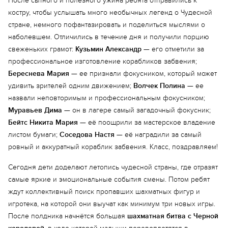
После сытного и полезного ужина ребята отправились к
костру, чтобы услышать много необычных легенд о Чудесной
стране, немного пофантазировать и поделиться мыслями о
наболевшем. Отличились в течение дня и получили порцию
свеженьких грамот:
Кузьмин Александр
— его отметили за
профессиональное изготовление корабликов забвения;
Береснева Мария
— ее признали фокусником, который может
удивить зрителей одним движением;
Волчек Полина
— ее
назвали неповторимым и профессиональным фокусником;
Муравьев Дима
— он в лагере самый загадочный фокусник;
Бейтс Никита Мария
— её поощрили за мастерское владение
листом бумаги;
Соседова Настя
— её наградили за самый
ровный и аккуратный кораблик забвения. Класс, поздравляем!
Сегодня дети доделают летопись чудесной страны, где отразят
самые яркие и эмоциональные события смены. Потом ребят
ждут коллективный поиск пропавших шахматных фигур и
игротека, на которой они выучат как минимум три новых игры.
После полдника начнётся большая
шахматная битва с Черной