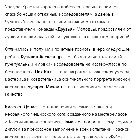
Ура-ура! Красная королева побеждена, за что огромное
Еще 6 фото
спасибо нашим отважным исследователям, а дверь в
Чудесный сад коллективными стараниями открыли
представители команды
«Друзья»
. Молодцы, поздравляем от
души и желаем дальнейших успехов на сказочном поприще!
Отличились и получили почётные грамоты вчера следующие
ребята:
Кузьмин Александр
— он был отмечен как самый
пунктуальный и ловкий исследователь на мастер-классе по
безопасности;
Пик Катя
— она награждена как самая умелая
мастерица и создательница оригинального портрета Красной
королевы;
Бусаров Михаил
— его выделили за лидерские
качества;
Киселев Денис
— его поощрили за самого яркого и
необычного Чеширского кота, созданного на мастер-классе
«Пластилиновая фантазия»;
Помогаев Филипп
— ему вручили
диплом за прекрасное выполнение всех испытаний Красной
королевы, а также наградили как лидера команды «Кубок