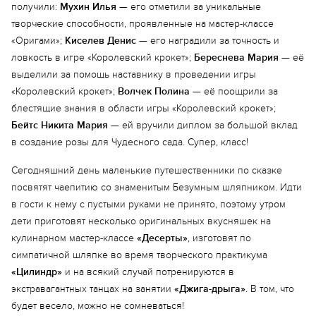
получили:
Мухин Илья
— его отметили за уникальные
творческие способности, проявленные на мастер-классе
«Оригами»;
Киселев Денис
— его наградили за точность и
ловкость в игре «Королевский крокет»;
Береснева Мария
— её
выделили за помощь наставнику в проведении игры
«Королевский крокет»;
Волчек Полина
— её поощрили за
блестящие знания в области игры «Королевский крокет»;
Бейтс Никита Мария
— ей вручили диплом за большой вклад
в создание розы для Чудесного сада. Супер, класс!
Сегодняшний день маленькие путешественники по сказке
посвятят чаепитию со знаменитым Безумным шляпником. Идти
в гости к нему с пустыми руками не принято, поэтому утром
дети приготовят несколько оригинальных вкусняшек на
кулинарном мастер-классе
«Десерты»
, изготовят по
симпатичной шляпке во время творческого практикума
«Цилиндр»
и на всякий случай потренируются в
экстравагантных танцах на занятии
«Джига-дрыга»
. В том, что
будет весело, можно не сомневаться!