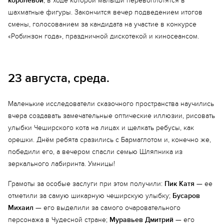
королевой
, в ходе которой малыши перевоплотятся в
шахматные фигуры. Закончится вечер подведением итогов
смены, голосованием за кандидата на участие в конкурсе
«Робинзон года», праздничной дискотекой и киносеансом.
23 августа, среда.
Маленькие исследователи сказочного пространства научились
вчера создавать замечательные оптические иллюзии, рисовать
улыбки Чеширского кота на лицах и щелкать ребусы, как
орешки. Днём ребята сразились с Бармаглотом и, конечно же,
победили его, а вечером спасли семью Шляпника из
зеркального лабиринта. Умницы!
Грамоты за особые заслуги при этом получили:
Пик Катя
— ее
отметили за самую шикарную чеширскую улыбку;
Бусаров
Михаил
— его выделили за самого очаровательного
персонажа в Чудесной стране;
Муравьев Дмитрий
— его