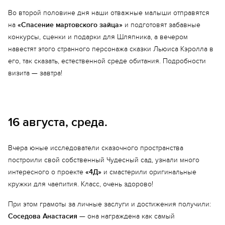
Еще 1 фото
Во второй половине дня наши отважные малыши отправятся
на
«Спасение мартовского зайца»
и подготовят забавные
конкурсы, сценки и подарки для Шляпника, а вечером
навестят этого странного персонажа сказки Льюиса Кэролла в
его, так сказать, естественной среде обитания. Подробности
визита — завтра!
16 августа, среда.
Вчера юные исследователи сказочного пространства
построили свой собственный Чудесный сад, узнали много
интересного о проекте
«4Д»
и смастерили оригинальные
кружки для чаепития. Класс, очень здорово!
При этом грамоты за личные заслуги и достижения получили:
Соседова Анастасия
— она награждена как самый