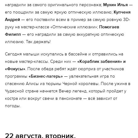
наградили за самого оригинального персонажа;
Мухин Илья
—
его поощрили за самую яркую оптическую иллюзию;
Купченя
Андрей
— его поставили всем в пример за самую ровную 3D-
руку на мастер-классе «Оптические иллюзии»;
Помогаев
Филипп
— его наградили за самую аккуратную оптическую
иллюзию. Так держать!
Сегодня малыши искупались в бассейне и отправились на
новые мастер-классы. Среди них —
«Кораблик забвения» и
«Фокусы»
. После обеда ребят ждёт сюрприз от участников
программы
«Бизнес-лагерь»
— увлекательная игра по
спасению Алисы из тюрьмы Черной королевы. После ужина в
Чудесной стране начнется Вечер легенд, который пройдет у
костра или вокруг свечи в пансионате — всё зависит от
погоды.
22 августа, вторник.