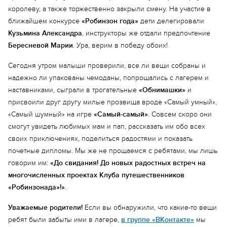
королеву, а также торжественно закрыли смену. На участие в
ближайшем конкурсе
«Робинзон года»
дети делегировали
Кузьмина Александра
, инструкторы же отдали предпочтение
Бересневой Марии
. Ура, верим в победу обоих!
Сегодня утром малыши проверили, все ли вещи собраны и
надежно ли упакованы чемоданы, попрощались с лагерем и
наставниками, сыграли в трогательные
«Обнимашки»
и
присвоили друг другу милые прозвища вроде «Самый умный»,
«Самый шумный» на игре
«Самый-самый»
. Совсем скоро они
смогут увидеть любимых мам и пап, рассказать им обо всех
своих приключениях, поделиться радостями и показать
почетные дипломы. Мы же не прощаемся с ребятами, мы лишь
говорим им:
«До свидания! До новых радостных встреч на
многочисленных проектах Клуба путешественников
«Робинзонада»!»
.
Уважаемые родители!
Если вы обнаружили, что какие-то вещи
ребят были забыты ими в лагере,
в группе «ВКонтакте»
мы