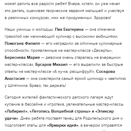
может делить все радости ребят! Вчера, кстати, он уже начал
это делать, оценивая творческие задания малышей и участвуя
в различных конкурсах, ими же придуманных. Здорово!
Наши умницы и молодцы:
Пик Екатерина
— она отмечена
грамотой как начинающий кулинар с высокими амбициями;
Помогаев Филипп
— его наградили за отличные кулинарные
способности, проявленные на мастер-классе «Десерты»;
Береснева Мария
— девочка очень старалась на вчерашних
мастер-классах;
Бусаров Михаил
— его выделили за быстрые
ответы на мастер-классе «А ну-ка, расшифруй!»;
Соседова
Анастасия
— она смастерила самый яркий цилиндр к чаепитию
у Шляпника. Браво, так держать!
Сегодня жителей фантастического детского лагеря ждут
купание в бассейне и игротека, увлекательные мастер-классы
«Лабиринт», «Летопись Волшебной страны» и «Эликсир
удачи»
. Днём ребята поставят танец для Родительского дня и
подготовят этапы для
«Ярмарки идей»
, а вечером отправятся