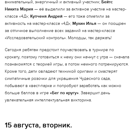
внимательный, энергичный и активный участник;
Бейтс
Никита
Мария
— её выделили за активное участие на мастер-
классе «4Д»;
Купченя Андрей
— его тоже отметили за
активность на мастер-классе «4Д»;
Мухин Илья
— он поощрен
за отличное выполнение всех заданий на мастер-классе
«Исследовательский контроль». Молодцы, так держать!
Сегодня ребятам предстоит поучаствовать в турнире по
крокету, поэтому готовиться к нему они начнут с утра — сначала
познакомятся с теорией игры, а потом немного потренируются.
Кроме того, дети овладеют техникой оригами и смастерят
симпатичные розочки для украшения Чудесного сада,
побывают в квест-парке и попробуют заработать как можно
больше баллов в игре
«Бег по кругу»
. Завершит день
увлекательная интеллектуальная викторина.
15 августа, вторник.