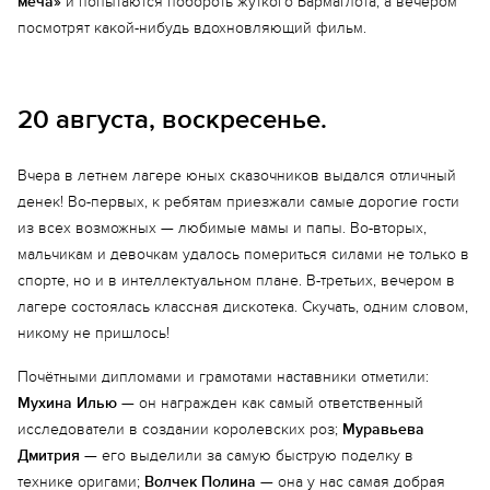
меча»
и попытаются побороть жуткого Бармаглота, а вечером
посмотрят какой-нибудь вдохновляющий фильм.
20 августа, воскресенье.
Вчера в летнем лагере юных сказочников выдался отличный
денек! Во-первых, к ребятам приезжали самые дорогие гости
из всех возможных — любимые мамы и папы. Во-вторых,
мальчикам и девочкам удалось помериться силами не только в
спорте, но и в интеллектуальном плане. В-третьих, вечером в
лагере состоялась классная дискотека. Скучать, одним словом,
никому не пришлось!
Почётными дипломами и грамотами наставники отметили:
Мухина Илью
— он награжден как самый ответственный
исследователи в создании королевских роз;
Муравьева
Дмитрия
— его выделили за самую быструю поделку в
технике оригами;
Волчек Полина
— она у нас самая добрая