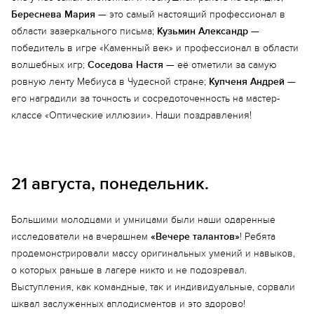
Береснева Мария
— это самый настоящий профессионал в
области зазеркального письма;
Кузьмин Александр
—
победитель в игре «Каменный век» и профессионал в области
волшебных игр;
Соседова Настя
— её отметили за самую
ровную ленту Мебиуса в Чудесной стране;
Купченя Андрей
—
его наградили за точность и сосредоточенность на мастер-
классе «Оптические иллюзии». Наши поздравления!
21 августа, понедельник.
Большими молодцами и умницами были наши одаренные
исследователи на вчерашнем
«Вечере талантов»
! Ребята
продемонстрировали массу оригинальных умений и навыков,
о которых раньше в лагере никто и не подозревал.
Выступления, как командные, так и индивидуальные, сорвали
шквал заслуженных аплодисментов и это здорово!