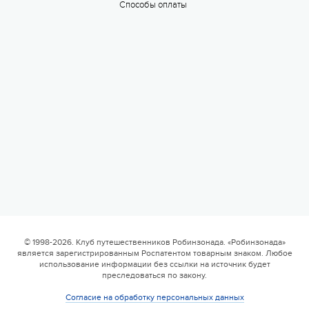
Способы оплаты
Валдайская Робинзонада. Классик
17 августа 2026
6 смена
17.08 — 29.08.2026
Валдайская Робинзонада. Классик (домики)
© 1998-2026. Клуб путешественников Робинзонада. «Робинзонада»
является зарегистрированным Роспатентом товарным знаком. Любое
17 августа 2026
использование информации без ссылки на источник будет
преследоваться по закону.
Согласие на обработку персональных данных