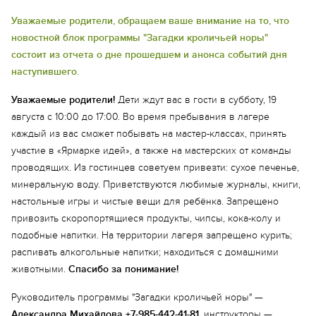
Уважаемые родители, обращаем ваше внимание на то, что
новостной блок программы "Загадки кроличьей норы"
состоит из отчета о дне прошедшем и анонса событий дня
наступившего.
Уважаемые родители!
Дети ждут вас в гости в субботу, 19
августа с 10:00 до 17:00. Во время пребывания в лагере
каждый из вас сможет побывать на мастер-классах, принять
участие в «Ярмарке идей», а также на мастерских от команды
проводящих. Из гостинцев советуем привезти: сухое печенье,
минеральную воду. Приветствуются любимые журналы, книги,
настольные игры и чистые вещи для ребёнка. Запрещено
привозить скоропортящиеся продукты, чипсы, кока-колу и
подобные напитки. На территории лагеря запрещено курить;
распивать алкогольные напитки; находиться с домашними
животными.
Спасибо за понимание!
Руководитель программы "Загадки кроличьей норы" —
Александра Михайлова +7-985-442-41-81
, инструкторы —