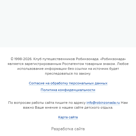
6 смена
17.08 — 29.08.2026
Валдайская Робинзонада. Классик (домики)
© 1998-2026. Клуб путешественников Робинзонада. «Робинзонада»
является зарегистрированным Роспатентом товарным знаком. Любое
17 августа 2026
использование информации без ссылки на источник будет
преследоваться по закону.
Согласие на обработку персональных данных
Политика конфиденциальности
По вопросам работы сайта пишите по адресу
info@robinzonada.ru
Нам
важно Ваше мнение о нашем сайте детского отдыха.
Карта сайта
Разработка сайта