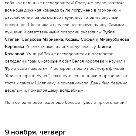
себя как истинные исследователи! Сразу же после завтрака
вся наша дружная команда была погружена в гармонию и
расслабление, затем мы все научились готовить вкусный
десерт для Шляпника и сделали настоящую шляпу. Самыми
лучшими и ответственными поварами оказались:
Зубов
Степан
,
Салахова Марианна
,
Кодыш Софья
и
Миркурбанова
Вероника
. А самая яркая шляпа получилась у
Таисии
Козловой
. Умницы! Также исследователи в мастерстве
овладели играми, которые любит Белая Королева и научили
Фрэю всем правилам. И вечером , после просмотра фильма
"Алиса в стране Чудес", наши путешественники отправились в
гости к самому Шляпнику и почаевничали! День был безумно
веселым и, по-настоящему, волшебным!
Но и сегодня ребят ждет еще больше чудес и приключений!!!
9 ноября, четверг