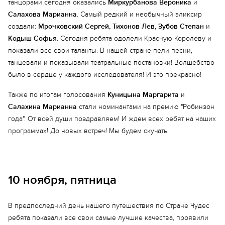
танцорами сегодня оказались
Миркурбанова Вероника
и
Салахова Марианна
. Самый редкий и необычный эликсир
создали:
Мрочковский Сергей, Тихонов Лев, Зубов Степан
и
Кодыш Софья
. Сегодня ребята одолели Красную Королеву и
показали все свои таланты. В нашей стране пели песни,
танцевали и показывали театральные постановки! Волшебство
было в сердце у каждого исследователя! И это прекрасно!
Также по итогам голосования
Куницына Маргарита
и
Салахина Марианна
стали номинантами на премию "Робинзон
года". От всей души поздравляем! И ждем всех ребят на наших
программах! До новых встреч! Мы будем скучать!
10 ноября, пятница
В предпоследний день нашего путешествия по Стране Чудес
ребята показали все свои самые лучшие качества, проявили