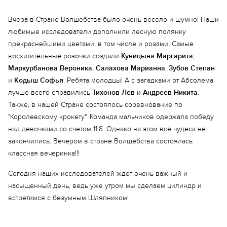
Вчера в Стране Волшебства было очень весело и шумно! Наши
любимые исследователи дополнили лесную полянку
прекраснейшими цветами, в том числе и розами. Самые
восхитительные розочки создали
Куницына Маргарита
,
Миркурбанова Вероника
,
Салахова Марианна
,
Зубов Степан
и
Кодыш Софья
. Ребята молодцы! А с загадками от Абсолема
лучше всего справились
Тихонов Лев
и
Андреев Никита
.
Также, в нашей Стране состоялось соревнование по
"Королевскому крокету". Команда мальчиков одержала победу
над девочками со счетом 11:8. Однако на этом все чудеса не
закончились. Вечером в стране Волшебства состоялась
классная вечеринка!!!
Сегодня наших исследователей ждет очень важный и
насыщенный день, ведь уже утром мы сделаем цилиндр и
встретимся с безумным Шляпником!