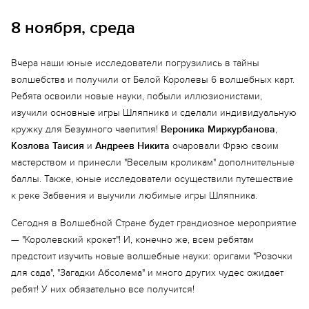
8 ноября, среда
Вчера наши юные исследователи погрузились в тайны
волшебства и получили от Белой Королевы 6 волшебных карт.
Ребята освоили новые науки, побыли иллюзионистами,
изучили основные игры Шляпника и сделали индивидуальную
кружку для Безумного чаепития!
Вероника Миркурбанова
,
Козлова Таисия
и
Андреев Никита
очаровали Фрэю своим
мастерством и принесли "Веселым кроликам" дополнительные
Еще 2 фото
баллы. Также, юные исследователи осуществили путешествие
к реке Забвения и выучили любимые игры Шляпника.
Сегодня в Волшебной Стране будет грандиозное мероприятие
— "Королевский крокет"! И, конечно же, всем ребятам
предстоит изучить новые волшебные науки: оригами "Розочки
для сада", "Загадки Абсолема" и много других чудес ожидает
ребят! У них обязательно все получится!