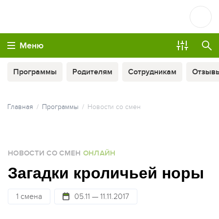
Меню
Программы
Родителям
Сотрудникам
Отзыв
Главная
Программы
Новости со смен
МЫ ВСЕГДА НА СВЯЗИ
НОВОСТИ СО СМЕН
ОНЛАЙН
ОПЛАТА ТУРА ЧАСТЯМИ
Загадки кроличьей норы
1 смена
05.11 — 11.11.2017