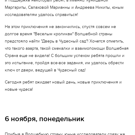
и поддержке некоторых ребят, а именно: Куницыной
Маргариты, Салаховой Марианны и Андреева Никиты, юным
исследователям удалось справиться!
На этом приключения не закончились, спустя совсем не
долгое время "Веселым кроликам" Волшебной страны
предстояло найти "Дверь в Чудесный сад"! Хочется отметить,
что такого азарта, такой смекалки и взаимопомощи Волшебная
Страна еще не видела! С большим успехом ребята прошли и
это испытание, пройдя все-все задания, им удалось обрести
ключ от двери, ведущей в Чудесный сад!
Сегодня ребят ожидает новый день, новые приключения и
новые чудеса!
6 ноября, понедельник
Прибыв в Волшебную страну, юные исследователи сразу же