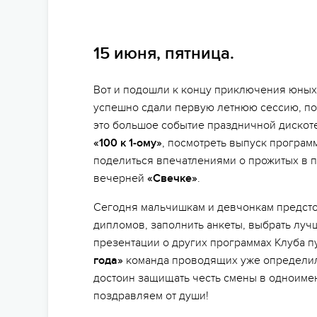
15 июня, пятница.
Вот и подошли к концу приключения юных
успешно сдали первую летнюю сессию, п
это большое событие праздничной дискотек
«100 к 1-ому»
, посмотреть выпуск програ
поделиться впечатлениями о прожитых в п
вечерней
«Свечке»
.
Сегодня мальчишкам и девчонкам предсто
дипломов, заполнить анкеты, выбрать лучш
презентации о других программах Клуба 
года»
команда проводящих уже определил
достоин защищать честь смены в одноим
поздравляем от души!