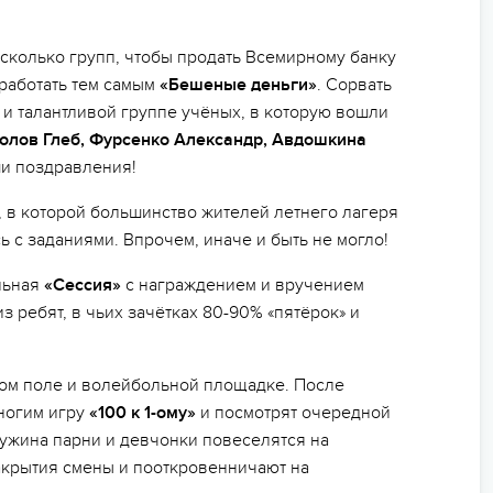
сколько групп, чтобы продать Всемирному банку
работать тем самым
«Бешеные деньги»
. Сорвать
 и талантливой группе учёных, в которую вошли
колов Глеб, Фурсенко Александр, Авдошкина
ши поздравления!
 в которой большинство жителей летнего лагеря
 с заданиями. Впрочем, иначе и быть не могло!
льная
«Сессия»
с награждением и вручением
з ребят, в чьих зачётках 80-90% «пятёрок» и
ном поле и волейбольной площадке. После
ногим игру
«100 к 1-ому»
и посмотрят очередной
е ужина парни и девчонки повеселятся на
акрытия смены и пооткровенничают на