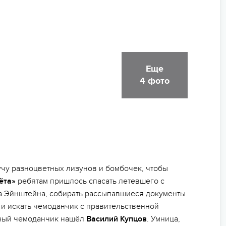
Еще
4 фото
учу разноцветных лизунов и бомбочек, чтобы
ёта»
ребятам пришлось спасать летевшего с
а Эйнштейна, собирать рассыпавшиеся документы
и искать чемоданчик с правительственной
етный чемоданчик нашёл
Василий Купцов
. Умница,