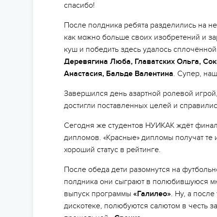
спасибо!
После полдника ребята разделились на не
как можно больше своих изобретений и за
куш и победить здесь удалось сплочённой
Деревягина Люба, Главатских Ольга, Со
Анастасия, Бальде Валентина
. Супер, на
Завершился день азартной ролевой игрой,
достигли поставленных целей и справились
Сегодня же студентов НУИКАК ждёт фина
дипломов. «Красные» дипломы получат те и
хороший статус в рейтинге.
После обеда дети разомнутся на футболь
полдника они сыграют в полюбившуюся м
выпуск программы
«Галилео»
. Ну, а посл
дискотеке, полюбуются салютом в честь з