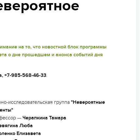
МЫ ВСЕГДА НА СВЯЗИ
евероятное
ьи
пасность на программе
ейные лагеря
нирная продукция
мание на то, что новостной блок программы
ета о дне прошедшем и анонса событий дня
арочные сертификаты
зд/приезд групп
, +7-985-568-46-33
.
чно-исследовательская группа
"Невероятные
денты"
фессор —
Черапкина Тамара
евягина Люба
оленко Елизавета