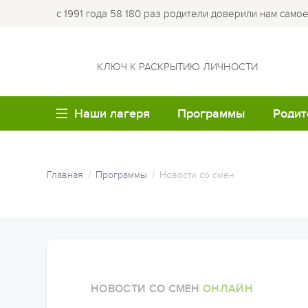
с 1991 года 58 180 раз родители доверили нам само
КЛЮЧ К РАСКРЫТИЮ ЛИЧНОСТИ
Наши лагеря
Программы
Родит
ВОЗРАСТ
ЛО
Летние каникулы
Купи
Главная
Программы
Новости со смен
путе
Семейные лагеря
Лагер
Весенние каникулы
Опла
Детям до 6 лет
Лагер
Осенние каникулы
Робин
Обр
Детям 7-8 лет
Зимние каникулы
Кемпи
Мед
Детям 9-10 лет
Семейные программы
Лагер
НОВОСТИ СО СМЕН
ОНЛАЙН
Час
Детям 11-12 лет
облас
Программы для студе