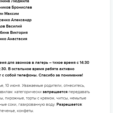
унина Людмила
чиков Бронислав
ин Максим
сенко Александр
цов Василий
бина Виктория
нко Анастасия
я для звонков в лагерь – тихое время с 14:30
1:30. В остальное время ребята активно
т с собой телефоны. Спасибо за понимание!
е, 10 июня. Уважаемые родители, отнеситесь,
авилам: категорически
запрещается
передавать
ы, пирожные, торты с кремом, чипсы, немытые
ные соки, газированную воду.
Разрешается
:
печенье, конфеты.