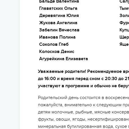
Бальде Валентина
Сал
Главатских Ольга
Тым
Деревягина Юлия
Зол
Жукова Ангелина
Фур
Забелин Вячеслав
Куп
Иванова Полина
Щер
Соколов Глеб
Яще
Колосков Денис
Агурейкина Елизавета
Уважаемые родители! Рекомендуемое врем
до 16:00 и время перед сном с 20:30 до 2
участвуют в программе и обычно не беру
Родительский день состоится в воскресень
пожалуйста, внимательно к следующим пр
детям молочные, рыбные, мясные консерв
фрукты, овощи, ягоды, несертифицирован
минеральная бутилированная вода, сухое 