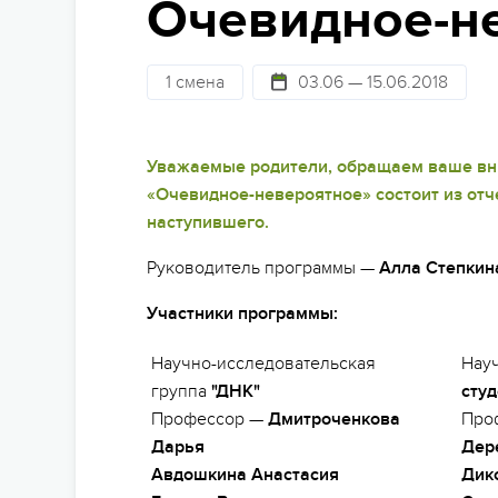
Очевидное-н
Стат
Детям 13-15 лет
Школам
Безо
Детям 16 лет и старше
1 смена
03.06 — 15.06.2018
Праздники
Сем
Лагеря для подростков
Фото и видео
Суве
Лагеря для студентов
Уважаемые родители, обращаем ваше вни
Партнерские лагеря
«Очевидное-невероятное» состоит из отч
Под
наступившего.
Горящие туры
Отъе
Руководитель программы —
Алла Степкина
Участники программы:
Научно-исследовательская
Нау
группа
"ДНК"
сту
Профессор —
Дмитроченкова
Про
Дарья
Дер
Авдошкина Анастасия
Дик