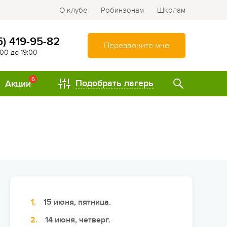
О клубе
Робинзонам
Школам
5) 419-95-82
Перезвоните мне
:00 до 19:00
6
Подобрать лагерь
Акции
ТИПЫ
Спортивно-оздоровительные
лагеря
Туристические лагеря
Интеллектуально-
развивающие лагеря
15 июня, пятница.
Походы и путешествия
14 июня, четверг.