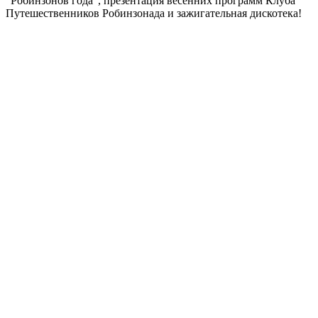
"Робинзонов года", презентация весенних программ Клуба
Путешественников Робинзонада и зажигательная дискотека!