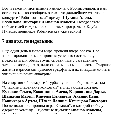
Вот и закончились зимние каникулы с Робинзонадой, а нам
остается только сообщить о том, что дальнейшее участие в
конкурсе "Робинзон года" примут
Щукина Алена,
Кузнецова Виктория
и
Иванов Максим
. Поздравляем
победителей и ждем всех на новых программах Клуба
Путешественников Робинзонада уже весной!
7 января, понедельник
Еще один день в новом мире провели вчера ребята. Все
запланированные мероприятия успешно состоялись,
представители обеих групп справились с разведением
зимнего костра, а это, надо сказать, весьма непросто! Старшие
жители нарисовали чумовое граффити, а их младшие коллеги
учились наносить аквагрим.
На спортивной эстафете "Турбо-пушка" победила команда
"Сладкие-сладенькие конфетки" в следующем составе:
Куликов Семен, Кокошкина Алена, Кирюшкина Дарья,
Шайкина Мария, Киреева Елизавета, Ананин Иван,
Конвисарев Артем, Шлеев Даниил, Кузнецова Виктория
.
После полдника прошла игра "Ставки", в которой победу
одержала команда "Пусечные пуськи":
Иванов Максим,