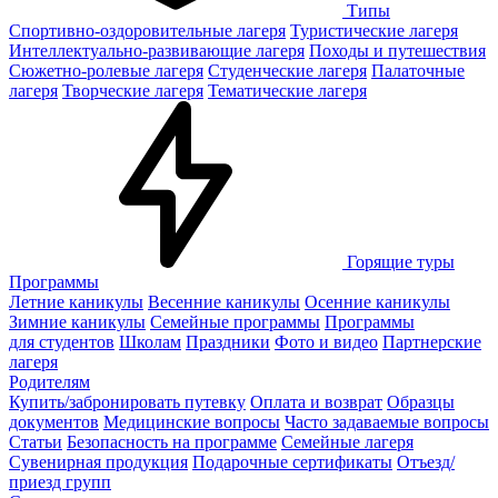
Типы
Спортивно-оздоровительные лагеря
Туристические лагеря
Интеллектуально-развивающие лагеря
Походы и путешествия
Сюжетно-ролевые лагеря
Студенческие лагеря
Палаточные
лагеря
Творческие лагеря
Тематические лагеря
Горящие туры
Программы
Летние каникулы
Весенние каникулы
Осенние каникулы
Зимние каникулы
Семейные программы
Программы
для студентов
Школам
Праздники
Фото и видео
Партнерские
лагеря
Родителям
Купить/забронировать путевку
Оплата и возврат
Образцы
документов
Медицинские вопросы
Часто задаваемые вопросы
Статьи
Безопасность на программе
Семейные лагеря
Сувенирная продукция
Подарочные сертификаты
Отъезд/
приезд групп