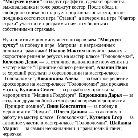
"Могучей кучки"
создадут граффити, сделают браслеты
выживальщика и тоже разожгут костер. После обеда и
свободного времени стартует спортивная эстафета, после
полдника состоится игра "Ставки", а вечером на игре "Фактор
страха" участники программы научатся бороться с
собственными страхами.
Ну а по итогам дня минувшего поздравляем
"Могучую
кучку"
за победу в игре "Матрица" и награжденных
личными грамотами!
Иванов Максим
получил грамоту за
скоростное решение ребусов на мастер-классе "Головоломки",
Колосков Денис
— за отличное выполнение поручения на
мастер-классе "Принятие общего решения",
Ананин Иван
—
за хороший результат в соревновании на мастер-классе
"Головоломки",
Кокошкина Алена
— за быстрое решение
кроссвордов на мастер-классе "Головоломки" для прокачки
мозгов,
Куликов Семен
— за разработку проекта на
мероприятии "Машина Голдберга",
Кирюшкина Дарья
— за
создание дружелюбной атмосферы во время мероприятия
"Принцип домино",
Янин Константин
— за победу в
мероприятии "Эрудит",
Шлеев Даниил
— за активную
работу на мастер-классе "Головоломки",
Кузнецов Егор
— за
активное участие в мастер-классе "Головоломки",
Шайкина
Мария
— за самый неожиданный и грандиозный танец
червячка.