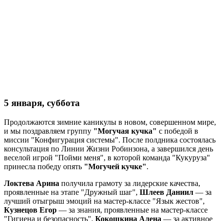
5 января, суббота
Продолжаются зимние каникулы в новом, совершенном мире,
и мы поздравляем группу
"Могучая кучка"
с победой в
миссии "Конфигурация системы". После полдника состоялась
консультация по Линии Жизни Робинзона, а завершился день
веселой игрой "Пойми меня", в которой команда "Кукуруза"
принесла победу опять
"Могучей кучке"
.
Локтева Арина
получила грамоту за лидерские качества,
проявленные на этапе "Дружный шаг",
Шлеев Даниил
— за
лучший отыгрыш эмоций на мастер-классе "Язык жестов",
Кузнецов Егор
— за знания, проявленные на мастер-классе
"Гигиена и безопасность",
Кокошкина Алена
— за активное