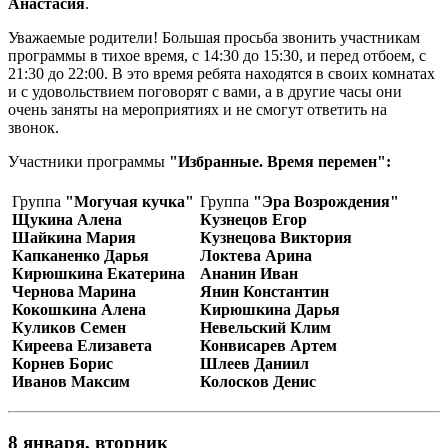
Анастасия
.
Уважаемые родители! Большая просьба звонить участникам
программы в тихое время, с 14:30 до 15:30, и перед отбоем, с
21:30 до 22:00. В это время ребята находятся в своих комнатах
и с удовольствием поговорят с вами, а в другие часы они
очень заняты на мероприятиях и не смогут ответить на
звонок.
Участники программы
"Избранные. Время перемен":
Группа
"Могучая кучка"
Группа
"Эра Возрождения"
Щукина Алена
Кузнецов Егор
Шайкина Мария
Кузнецова Виктория
Капканенко Дарья
Локтева Арина
Кирюшкина Екатерина
Ананин Иван
Чернова Марина
Янин Константин
Кокошкина Алена
Кирюшкина Дарья
Куликов Семен
Невельский Клим
Киреева Елизавета
Конвисарев Артем
Корнев Борис
Шлеев Даниил
Иванов Максим
Колосков Денис
8 января, вторник