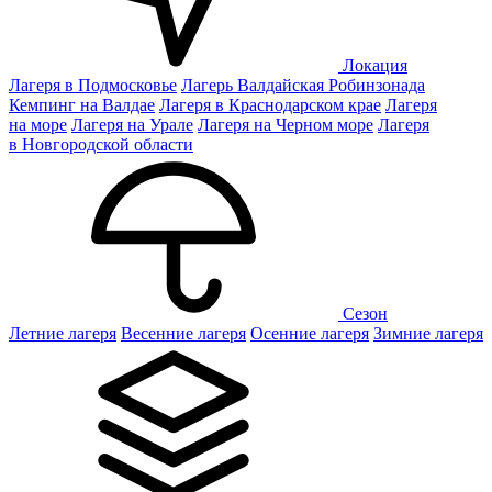
Локация
Лагеря в Подмосковье
Лагерь Валдайская Робинзонада
Кемпинг на Валдае
Лагеря в Краснодарском крае
Лагеря
на море
Лагеря на Урале
Лагеря на Черном море
Лагеря
в Новгородской области
Сезон
Летние лагеря
Весенние лагеря
Осенние лагеря
Зимние лагеря