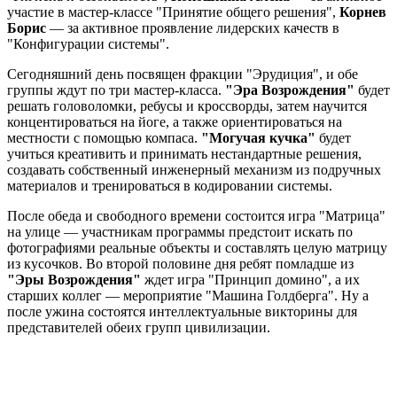
участие в мастер-классе "Принятие общего решения",
Корнев
Борис
— за активное проявление лидерских качеств в
"Конфигурации системы".
Сегодняшний день посвящен фракции "Эрудиция", и обе
группы ждут по три мастер-класса.
"Эра Возрождения"
будет
решать головоломки, ребусы и кроссворды, затем научится
концентироваться на йоге, а также ориентироваться на
местности с помощью компаса.
"Могучая кучка"
будет
учиться креативить и принимать нестандартные решения,
создавать собственный инженерный механизм из подручных
материалов и тренироваться в кодировании системы.
После обеда и свободного времени состоится игра "Матрица"
на улице — участникам программы предстоит искать по
фотографиями реальные объекты и составлять целую матрицу
из кусочков. Во второй половине дня ребят помладше из
"Эры Возрождения"
ждет игра "Принцип домино", а их
старших коллег — мероприятие "Машина Голдберга". Ну а
после ужина состоятся интеллектуальные викторины для
представителей обеих групп цивилизации.