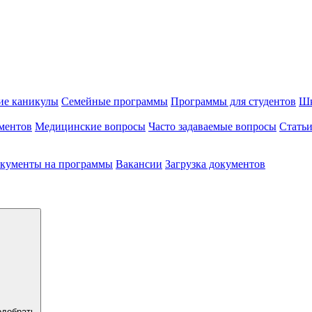
ие каникулы
Семейные программы
Программы для студентов
Шк
ментов
Медицинские вопросы
Часто задаваемые вопросы
Стать
кументы на программы
Вакансии
Загрузка документов
одобрать