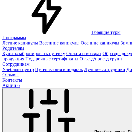
Горящие туры
Программы
Летние каникулы
Весенние каникулы
Осенние каникулы
Зимн
Родителям
Купить/забронировать путевку
Оплата и возврат
Образцы доку
продукция
Подарочные сертификаты
Отъезд/приезд групп
Сотрудникам
Учебный центр
Путешествия в подарок
Лучшие сотрудники
До
Отзывы
Контакты
Акции
6
Подобрать лагерь
П