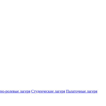
но-ролевые лагеря
Студенческие лагеря
Палаточные лагеря