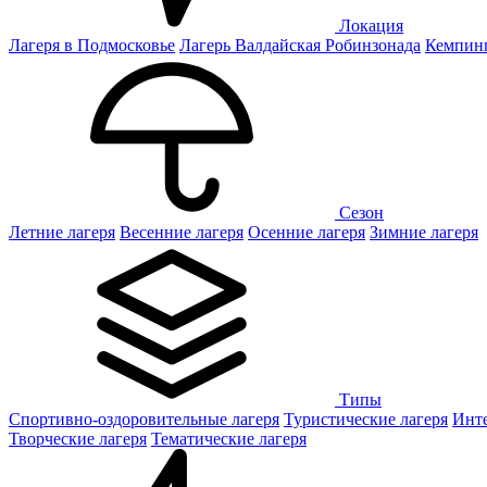
Локация
Лагеря в Подмосковье
Лагерь Валдайская Робинзонада
Кемпинг
Сезон
Летние лагеря
Весенние лагеря
Осенние лагеря
Зимние лагеря
Типы
Спортивно-оздоровительные лагеря
Туристические лагеря
Инте
Творческие лагеря
Тематические лагеря