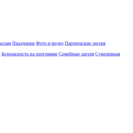
олам
Праздники
Фото и видео
Партнерские лагеря
и
Безопасность на программе
Семейные лагеря
Сувенирная