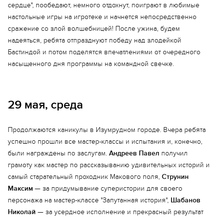
сердце", пообедают, немного отдохнут, поиграют в любимые
настольные игры на игротеке и начнется непосредственно
сражение со злой волшебницей! После ужина, будем
надеяться, ребята отпразднуют победу над злодейкой
Бастиндой и потом поделятся впечатлениями от очередного
насыщенного дня программы на командной свечке.
29 мая, среда
Продолжаются каникулы в Изумрудном городе. Вчера ребята
успешно прошли все мастер-классы и испытания и, конечно,
были награждены по заслугам.
Андреев Павел
получил
грамоту как мастер по рассказыванию удивительных историй и
самый старательный проходник Макового поля,
Струнин
Максим
— за придумывание суперистории для своего
персонажа на мастер-классе "Запутанная история",
Шабанов
Николай
— за усердное исполнение и прекрасный результат