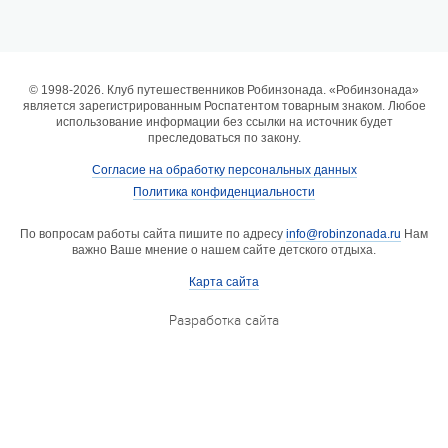
6 смена
17.08 — 29.08.2026
Валдайская Робинзонада. Классик (домики)
© 1998-2026. Клуб путешественников Робинзонада. «Робинзонада»
является зарегистрированным Роспатентом товарным знаком. Любое
17 августа 2026
использование информации без ссылки на источник будет
преследоваться по закону.
Согласие на обработку персональных данных
Политика конфиденциальности
По вопросам работы сайта пишите по адресу
info@robinzonada.ru
Нам
важно Ваше мнение о нашем сайте детского отдыха.
Карта сайта
Разработка сайта
6 смена
17.08 — 22.08.2026
Валдайская Робинзонада. Лайт