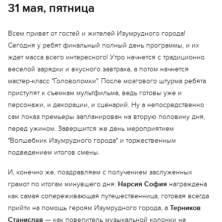
31 мая, пятница
Всем привет от гостей и жителей Изумрудного города!
Сегодня у ребят финальный полный день программы, и их
ждет масса всего интересного! Утро начнется с традиционно
веселой зарядки и вкусного завтрака, а потом начнется
мастер-класс "Головоломки". После мозгового штурма ребята
приступят к съемкам мультфильма, ведь готовы уже и
персонажи, и декорации, и сценарий. Ну а непосредственно
сам показ премьеры запланирован на вторую половину дня,
перед ужином. Завершится же день мероприятием
"Волшебник Изумрудного города" и торжественным
подведением итогов смены.
И, конечно же, поздравляем с получением заслуженных
грамот по итогам минувшего дня:
Нарсия София
награждена
как самая сопереживающая путешественница, готовая всегда
прийти на помощь героям Изумрудного города, а
Терников
Станислав
— как повелитель музыкальной колонки на