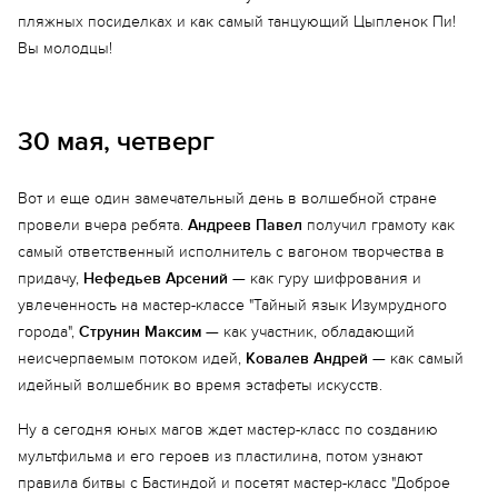
пляжных посиделках и как самый танцующий Цыпленок Пи!
Вы молодцы!
30 мая, четверг
Вот и еще один замечательный день в волшебной стране
провели вчера ребята.
Андреев Павел
получил грамоту как
самый ответственный исполнитель с вагоном творчества в
придачу,
Нефедьев Арсений
— как гуру шифрования и
увлеченность на мастер-классе "Тайный язык Изумрудного
города",
Струнин Максим
— как участник, обладающий
неисчерпаемым потоком идей,
Ковалев Андрей
— как самый
идейный волшебник во время эстафеты искусств.
Ну а сегодня юных магов ждет мастер-класс по созданию
мультфильма и его героев из пластилина, потом узнают
правила битвы с Бастиндой и посетят мастер-класс "Доброе