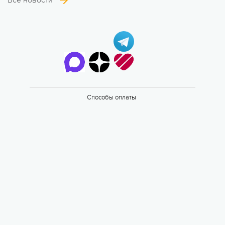
Все новости
6 смена
17.08 — 29.08.2026
Способы оплаты
Валдайская Робинзонада. Классик
17 августа 2026