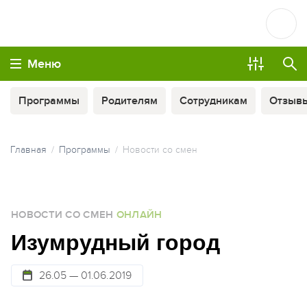
Меню
Программы
Родителям
Сотрудникам
Отзыв
Главная
Программы
Новости со смен
МЫ ВСЕГДА НА СВЯЗИ
НОВОСТИ СО СМЕН
ОНЛАЙН
ОПЛАТА ТУРА ЧАСТЯМИ
Изумрудный город
26.05 — 01.06.2019