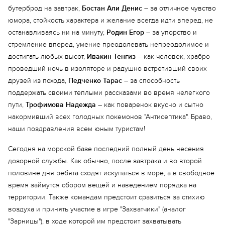
бутерброд на завтрак,
Бостан Али Денис
– за отличное чувство
юмора, стойкость характера и желание всегда идти вперед, не
останавливаясь ни на минуту,
Родин Егор
– за упорство и
стремление вперед, умение преодолевать непреодолимое и
достигать любых высот,
Ивакин Тенгиз
– как человек, храбро
проведший ночь в изоляторе и радушно встретивший своих
друзей из похода,
Педченко Тарас
– за способность
поддержать своими теплыми рассказами во время нелегкого
пути,
Трофимова Надежда
– как поваренок вкусно и сытно
накормивший всех голодных покемонов "Антисептика". Браво,
наши поздравления всем юным туристам!
Сегодня на морской базе последний полный день несения
дозорной службы. Как обычно, после завтрака и во второй
половине дня ребята сходят искупаться в море, а в свободное
время займутся сбором вещей и наведением порядка на
территории. Также командам предстоит сразиться за стихию
Еще 4 фото
воздуха и принять участие в игре "Захватчики" (аналог
"Зарницы"), в ходе которой им предстоит захватывать