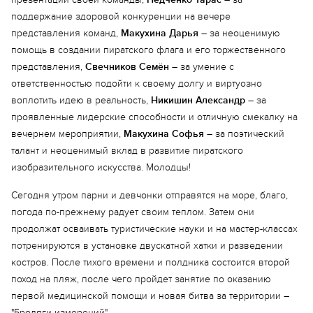
поддержание здоровой конкуренции на вечере
представления команд,
Макухина Дарья
– за неоценимую
помощь в создании пиратского флага и его торжественного
Еще 2 фото
представления,
Свечников Семён
– за умение с
ответственностью подойти к своему долгу и виртуозно
воплотить идею в реальность,
Никишин Александр
– за
проявленные лидерские способности и отличную смекалку на
вечернем мероприятии,
Макухина Софья
– за поэтический
талант и неоценимый вклад в развитие пиратского
изобразительного искусства. Молодцы!
Сегодня утром парни и девчонки отправятся на море, благо,
погода по-прежнему радует своим теплом. Затем они
продолжат осваивать туристические науки и на мастер-классах
потренируются в установке двускатной хатки и разведении
костров. После тихого времени и полдника состоится второй
поход на пляж, после чего пройдет занятие по оказанию
первой медицинской помощи и новая битва за территории –
"Бродяги измерений".