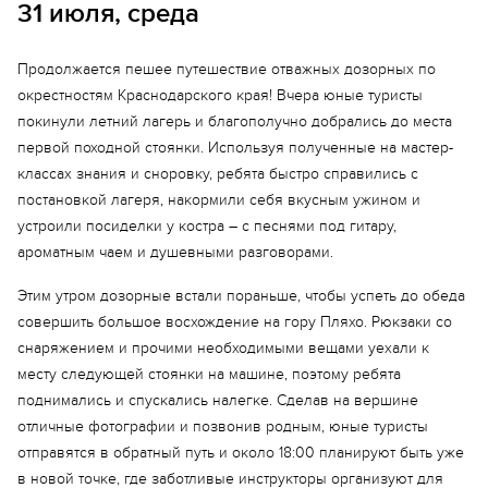
31 июля, среда
Продолжается пешее путешествие отважных дозорных по
окрестностям Краснодарского края! Вчера юные туристы
покинули летний лагерь и благополучно добрались до места
первой походной стоянки. Используя полученные на мастер-
классах знания и сноровку, ребята быстро справились с
постановкой лагеря, накормили себя вкусным ужином и
устроили посиделки у костра – с песнями под гитару,
ароматным чаем и душевными разговорами.
Этим утром дозорные встали пораньше, чтобы успеть до обеда
совершить большое восхождение на гору Пляхо. Рюкзаки со
снаряжением и прочими необходимыми вещами уехали к
месту следующей стоянки на машине, поэтому ребята
поднимались и спускались налегке. Сделав на вершине
отличные фотографии и позвонив родным, юные туристы
отправятся в обратный путь и около 18:00 планируют быть уже
в новой точке, где заботливые инструкторы организуют для