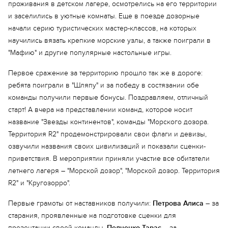
проживания в детском лагере, осмотрелись на его территории
и заселились в уютные комнаты. Еще в поезде дозорные
начали серию туристических мастер-классов, на которых
научились вязать крепкие морские узлы, а также поиграли в
"Мафию" и другие популярные настольные игры.
Первое сражение за территорию прошло так же в дороге:
ребята поиграли в "Шляпу" и за победу в состязании обе
команды получили первые бонусы. Поздравляем, отличный
старт! А вчера на представлении команд, которое носит
название "Звезды континентов", команды "Морского дозора.
Территория R2" продемонстрировали свои флаги и девизы,
озвучили названия своих цивилизаций и показали сценки-
приветствия. В мероприятии приняли участие все обитатели
летнего лагеря – "Морской дозор", "Морской дозор. Территория
R2" и "Кругозорро".
Первые грамоты от наставников получили:
Петрова Алиса
– за
старания, проявленные на подготовке сценки для
презентации своей команды,
Педченко Тарас
– за