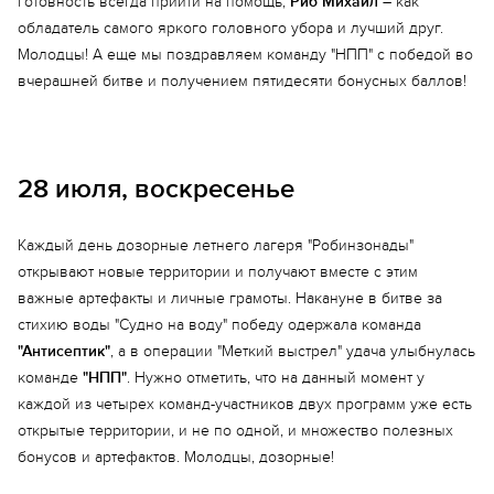
готовность всегда прийти на помощь,
Риб Михаил
– как
обладатель самого яркого головного убора и лучший друг.
Молодцы! А еще мы поздравляем команду "НПП" с победой во
вчерашней битве и получением пятидесяти бонусных баллов!
28 июля, воскресенье
Каждый день дозорные летнего лагеря "Робинзонады"
открывают новые территории и получают вместе с этим
важные артефакты и личные грамоты. Накануне в битве за
стихию воды "Судно на воду" победу одержала команда
"Антисептик"
, а в операции "Меткий выстрел" удача улыбнулась
команде
"НПП"
. Нужно отметить, что на данный момент у
каждой из четырех команд-участников двух программ уже есть
открытые территории, и не по одной, и множество полезных
бонусов и артефактов. Молодцы, дозорные!