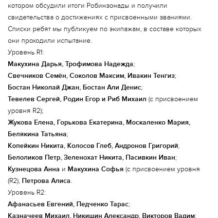
котором обсудили итоги Робинзонады и получили
свидетельства о достижениях с присвоенными званиями.
Списки ребят мы публикуем по экипажам, в составе которых
они проходили испытание.
Уровень R1:
Макухина Дарья, Трофимова Надежда
;
Свечников Семён, Соколов Максим, Ивакин Тенгиз
;
Бостан Николай Джан, Бостан Али Денис
;
Тевелев Сергей, Родин Егор и Риб Михаил
(с присвоением
уровня R2);
Жукова Елена, Горькова Екатерина, Москаленко Мария,
Белякина Татьяна
;
Копейкин Никита, Колосов Глеб, Андронов Григорий
;
Белоликов Петр, Зеленохат Никита, Пасивкин Иван
;
Кузнецова Анна
и
Макухина Софья
(с присвоением уровня
(R2),
Петрова Алиса
.
Уровень R2:
Афанасьев Евгений, Педченко Тарас
;
Казначеев Михаил, Никишин Александр, Викторов Вадим
;