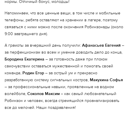
нормы. Отличный бонус, молодцы!
Напоминаем, что все ценные вещи, в том числе и мобильные
телефоны, ребята оставляют на хранении в лагере, поэтому
связаться с ними можно после окончания Робинзонады (около
9:00 завтрашнего дня).
Еще 8 фото
А грамоты за вчерашний день получили:
Афанасьев Евгений
–
за перфекционизм во всем и умение доводить дело до конца,
Бородина Екатерина
– за готовность даже при плохом
самочувствии оставаться мужественной и помогать своей
команде,
Родин Егор
– за острый ум и прекрасно
разработанную систему сигнальных костров,
Макухина Софья
– за профессиональные навыки, проявленные на водном
волейболе,
Соколов Максим
– как самый любознательный
Робинзон и человек, всегда стремящийся проанализировать
все до мелочей. Наши поздравления!