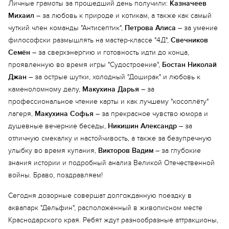
Личные грамоты за прошедший день получили:
Казначеев
Михаил
– за любовь к природе и котикам, а также как самый
чуткий член команды "Антисептик",
Петрова Алиса
– за умение
философски размышлять на мастер-классе "4Д",
Свечников
Семён
– за сверхэнергию и готовность идти до конца,
проявленную во время игры "Судостроение",
Бостан Николай
Джан
– за острые шутки, холодный "Доширак" и любовь к
каменоломному делу,
Макухина Дарья
– за
профессиональное чтение карты и как лучшему "косоплёту"
лагеря,
Макухина Софья
– за прекрасное чувство юмора и
душевные вечерние беседы,
Никишин Александр
– за
отличную смекалку и настойчивость, а также за безупречную
улыбку во время купания,
Викторов Вадим
– за глубокие
знания истории и подробный анализ Великой Отечественной
войны. Браво, поздравляем!
Сегодня дозорные совершат долгожданную поездку в
аквапарк "Дельфин", расположенный в живописном месте
Еще 5 фото
Краснодарского края. Ребят ждут разнообразные аттракционы,