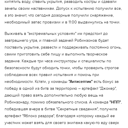
кипятить воду, ставить укрытия, разводить костры и сдавали
Еще 4 фото
зачеты своим наставникам. Допуск к испытанию получили все,
а это значит, что сегодня дозорные получили снаряжение,
необходимый запас провизии и в 11:00 выдвинулись на точки.
Выживать в "экстремальных условиях" им предстоит до
завтрашнего утра, и главной задачей Робинзонов будет
поставить укрытие, развести и поддерживать постоянно огонь,
самим приготовить себе пищу и выполнить творческое
задание. Каждые три часа инструкторы и специалисты по
безопасности будут обходить точки, чтобы проверить строгое
соблюдение всех правил испытания и помочь при
необходимости. Кстати, у команды
"Антисептик"
есть бонус за
победу в одной из битв за территорию – артефакт "Джокер",
дающий право взять дополнительно любую вещь на
Робинзонаду, помимо обязательного списка. А команда
"НПП"
,
победившая вчера в битве "Секретные сведения", получила
артефакт "Яблоко раздора", благодаря которому каждый ее
участник может взять для своего экипажа какую-то еду сверх