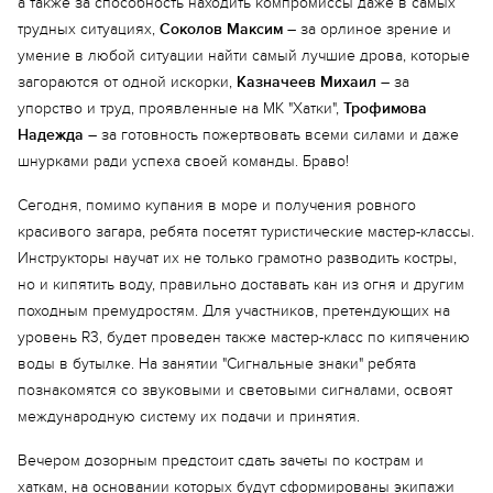
а также за способность находить компромиссы даже в самых
трудных ситуациях,
Соколов Максим
– за орлиное зрение и
умение в любой ситуации найти самый лучшие дрова, которые
загораются от одной искорки,
Казначеев Михаил
– за
упорство и труд, проявленные на МК "Хатки",
Трофимова
Надежда
– за готовность пожертвовать всеми силами и даже
шнурками ради успеха своей команды. Браво!
Сегодня, помимо купания в море и получения ровного
красивого загара, ребята посетят туристические мастер-классы.
Инструкторы научат их не только грамотно разводить костры,
но и кипятить воду, правильно доставать кан из огня и другим
Еще 5 фото
походным премудростям. Для участников, претендующих на
уровень R3, будет проведен также мастер-класс по кипячению
воды в бутылке. На занятии "Сигнальные знаки" ребята
познакомятся со звуковыми и световыми сигналами, освоят
международную систему их подачи и принятия.
Вечером дозорным предстоит сдать зачеты по кострам и
хаткам, на основании которых будут сформированы экипажи