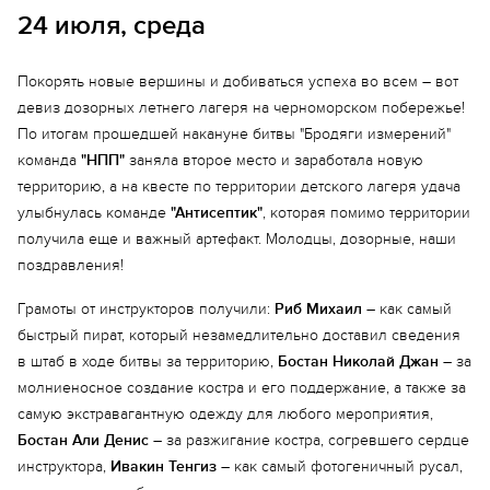
24 июля, среда
Покорять новые вершины и добиваться успеха во всем – вот
девиз дозорных летнего лагеря на черноморском побережье!
По итогам прошедшей накануне битвы "Бродяги измерений"
команда
"НПП"
заняла второе место и заработала новую
территорию, а на квесте по территории детского лагеря удача
улыбнулась команде
"Антисептик"
, которая помимо территории
получила еще и важный артефакт. Молодцы, дозорные, наши
поздравления!
Грамоты от инструкторов получили:
Риб Михаил
– как самый
быстрый пират, который незамедлительно доставил сведения
в штаб в ходе битвы за территорию,
Бостан Николай Джан
– за
молниеносное создание костра и его поддержание, а также за
самую экстравагантную одежду для любого мероприятия,
Бостан Али Денис
– за разжигание костра, согревшего сердце
инструктора,
Ивакин Тенгиз
– как самый фотогеничный русал,