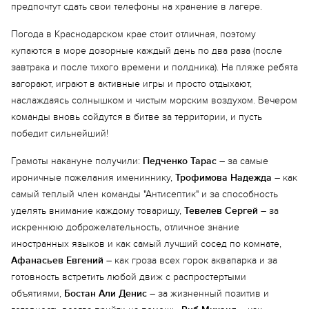
предпочтут сдать свои телефоны на хранение в лагере.
Погода в Краснодарском крае стоит отличная, поэтому
купаются в море дозорные каждый день по два раза (после
завтрака и после тихого времени и полдника). На пляже ребята
загорают, играют в активные игры и просто отдыхают,
наслаждаясь солнышком и чистым морским воздухом. Вечером
команды вновь сойдутся в битве за территории, и пусть
победит сильнейший!
Грамоты накануне получили:
Педченко Тарас
– за самые
ироничные пожелания имениннику,
Трофимова Надежда
– как
самый теплый член команды "Антисептик" и за способность
уделять внимание каждому товарищу,
Тевелев Сергей
– за
искреннюю доброжелательность, отличное знание
иностранных языков и как самый лучший сосед по комнате,
Афанасьев Евгений
– как гроза всех горок аквапарка и за
готовность встретить любой движ с распростертыми
объятиями,
Бостан Али Денис
– за жизненный позитив и
Еще 8 фото