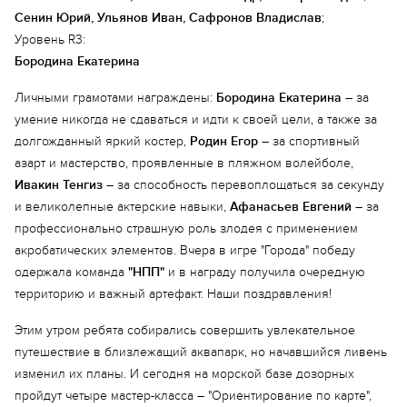
Сенин Юрий, Ульянов Иван, Сафронов Владислав
;
Уровень R3:
Бородина Екатерина
Личными грамотами награждены:
Бородина Екатерина
– за
умение никогда не сдаваться и идти к своей цели, а также за
долгожданный яркий костер,
Родин Егор
– за спортивный
азарт и мастерство, проявленные в пляжном волейболе,
Еще 2 фото
Ивакин Тенгиз
– за способность перевоплощаться за секунду
и великолепные актерские навыки,
Афанасьев Евгений
– за
профессионально страшную роль злодея с применением
акробатических элементов. Вчера в игре "Города" победу
одержала команда
"НПП"
и в награду получила очередную
территорию и важный артефакт. Наши поздравления!
Этим утром ребята собирались совершить увлекательное
путешествие в близлежащий аквапарк, но начавшийся ливень
изменил их планы. И сегодня на морской базе дозорных
пройдут четыре мастер-класса – "Ориентирование по карте",