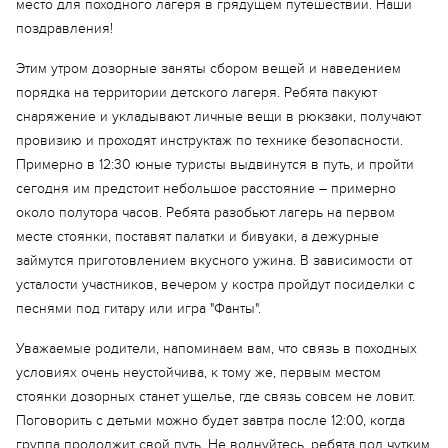
место для походного лагеря в грядущем путешествии. Наши
поздравления!
Этим утром дозорные заняты сбором вещей и наведением
порядка на территории детского лагеря. Ребята пакуют
снаряжение и укладывают личные вещи в рюкзаки, получают
провизию и проходят инструктаж по технике безопасности.
Примерно в 12:30 юные туристы выдвинутся в путь, и пройти
сегодня им предстоит небольшое расстояние – примерно
около полутора часов. Ребята разобьют лагерь на первом
месте стоянки, поставят палатки и бивуаки, а дежурные
займутся приготовлением вкусного ужина. В зависимости от
усталости участников, вечером у костра пройдут посиделки с
песнями под гитару или игра "Фанты".
Уважаемые родители, напоминаем вам, что связь в походных
условиях очень неустойчива, к тому же, первым местом
стоянки дозорных станет ущелье, где связь совсем не ловит.
Поговорить с детьми можно будет завтра после 12:00, когда
группа продолжит свой путь. Не волнуйтесь, ребята под чутким