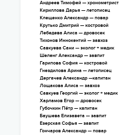
Андреев Тимофей — хронометрист
Кириллова Дарья — летописец
Клещенко Александр — повар
Крутько Дмитрий — костровой
Лебедева Алиса — дровосек
Тихонов Иннокентий — завхоз
Савкуева Сани — эколог + медик
Шеленг Александр — завпит
Гарипова София — костровой
Гнездилова Арина — летописец
Дергачев Александр —капитан
Лощакова Алиса — завхоз
Савкуев Георгий — эколог + медик
Харламов Егор — дровосек
Губочкин Пётр — капитан
Баушева Елизавета — завпит
Езерская Софья — завпит
Гончаров Александр — повар