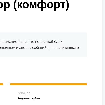
МЫ ВСЕГДА НА СВЯЗИ
ор (комфорт)
ьи
пасность на программе
ейные лагеря
нирная продукция
арочные сертификаты
нимание на то, что новостной блок
рошедшем и анонса событий дня наступившего.
зд/приезд групп
Команда
Акульи зубы