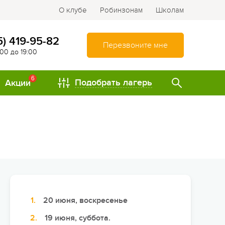
О клубе
Робинзонам
Школам
5) 419-95-82
Перезвоните мне
:00 до 19:00
6
Подобрать лагерь
Акции
ТИПЫ
Спортивно-оздоровительные
лагеря
Туристические лагеря
Интеллектуально-
развивающие лагеря
20 июня, воскресенье
Походы и путешествия
19 июня, суббота.