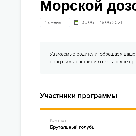
Морской доз
Стат
Детям 13-15 лет
Школам
Безо
Детям 16 лет и старше
1 смена
06.06 — 19.06.2021
Праздники
Сем
Лагеря для подростков
Фото и видео
Суве
Лагеря для студентов
Партнерские лагеря
Под
Уважаемые родители, обращаем ваше в
программы состоит из отчета о дне п
Горящие туры
Отъе
Участники программы
Команда
Брутальный голубь