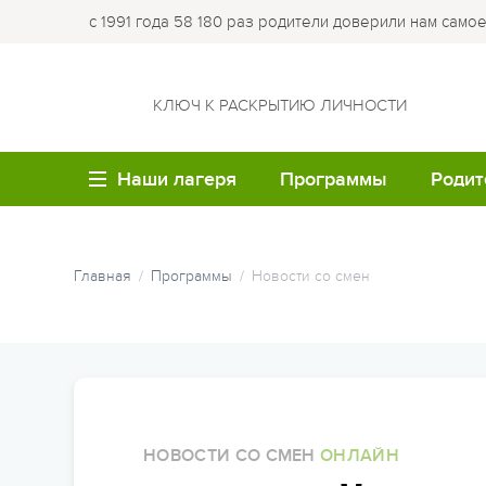
с 1991 года 58 180 раз родители доверили нам само
КЛЮЧ К РАСКРЫТИЮ ЛИЧНОСТИ
Наши лагеря
Программы
Родит
ВОЗРАСТ
ЛО
Летние каникулы
Купи
Главная
Программы
Новости со смен
путе
Семейные лагеря
Лагер
Весенние каникулы
Опла
Детям до 6 лет
Лагер
Осенние каникулы
Робин
Обр
Детям 7-8 лет
Зимние каникулы
Кемпи
Мед
Детям 9-10 лет
Семейные программы
Лагер
НОВОСТИ СО СМЕН
ОНЛАЙН
Час
Детям 11-12 лет
облас
Программы для студе