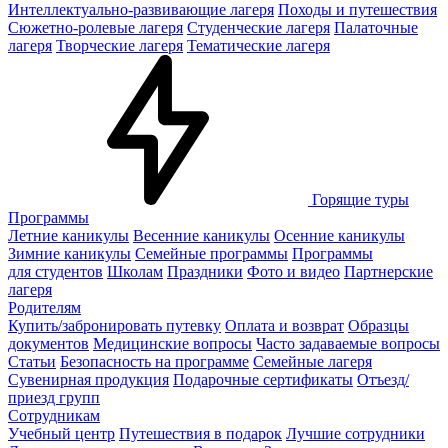
Интеллектуально-развивающие лагеря
Походы и путешествия
Сюжетно-ролевые лагеря
Студенческие лагеря
Палаточные
лагеря
Творческие лагеря
Тематические лагеря
Горящие туры
Программы
Летние каникулы
Весенние каникулы
Осенние каникулы
Зимние каникулы
Семейные программы
Программы
для студентов
Школам
Праздники
Фото и видео
Партнерские
лагеря
Родителям
Купить/забронировать путевку
Оплата и возврат
Образцы
документов
Медицинские вопросы
Часто задаваемые вопросы
Статьи
Безопасность на программе
Семейные лагеря
Сувенирная продукция
Подарочные сертификаты
Отъезд/
приезд групп
Сотрудникам
Учебный центр
Путешествия в подарок
Лучшие сотрудники