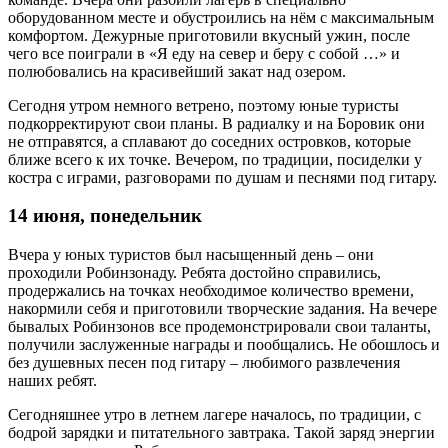
оборудованном месте и обустроились на нём с максимальным
комфортом. Дежурные приготовили вкусный ужин, после
чего все поиграли в «Я еду на север и беру с собой …» и
полюбовались на красивейший закат над озером.
Сегодня утром немного ветрено, поэтому юные туристы
подкорректируют свои планы. В радиалку и на Боровик они
не отправятся, а сплавают до соседних островков, которые
ближе всего к их точке. Вечером, по традиции, посиделки у
костра с играми, разговорами по душам и песнями под гитару.
14 июня, понедельник
Вчера у юных туристов был насыщенный день – они
проходили Робинзонаду. Ребята достойно справились,
продержались на точках необходимое количество времени,
накормили себя и приготовили творческие задания. На вечере
бывалых Робинзонов все продемонстрировали свои таланты,
получили заслуженные награды и пообщались. Не обошлось и
без душевных песен под гитару – любимого развлечения
наших ребят.
Сегодняшнее утро в летнем лагере началось, по традиции, с
бодрой зарядки и питательного завтрака. Такой заряд энергии