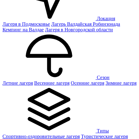
Локация
Лагеря в Подмосковье
Лагерь Валдайская Робинзонада
Кемпинг на Валдае
Лагеря в Новгородской области
Сезон
Летние лагеря
Весенние лагеря
Осенние лагеря
Зимние лагеря
Типы
Спортивно-оздоровительные лагеря
Туристические лагеря