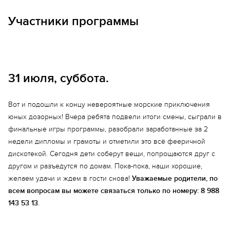
Участники программы
Команда
Команда
Морские котики
Сухая вода
31 июля, суббота.
Инструктор —
Инструктор — Худяков
Вот и подошли к концу невероятные морские приключения
Пересецкая Велина
Никита
юных дозорных! Вчера ребята подвели итоги смены, сыграли в
Нистратова Таисия
Шилова Екатерина
финальные игры программы, разобрали заработанные за 2
Кучинская Мария
Волгина Алена
недели дипломы и грамоты и отметили это всё фееричной
дискотекой. Сегодня дети соберут вещи, попрощаются друг с
Судакова Ольга
Щербаков Андрей
другом и разъедутся по домам. Пока-пока, наши хорошие,
Пулинец Борис
Либ Анна
желаем удачи и ждем в гости снова!
Уважаемые родители, по
Даценко Захар
Пронякин Матвей
всем вопросам вы можете связаться только по номеру: 8 988
143 53 13
.
Сизиков Иван
Чухряева Кира
Минин Сергей
Ким Илья