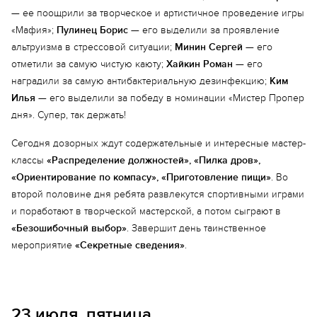
— ее поощрили за творческое и артистичное проведение игры
«Мафия»;
Пулинец Борис
— его выделили за проявление
альтруизма в стрессовой ситуации;
Минин Сергей
— его
отметили за самую чистую каюту;
Хайкин Роман
— его
наградили за самую антибактериальную дезинфекцию;
Ким
Илья
— его выделили за победу в номинации «Мистер Пропер
дня». Супер, так держать!
Сегодня дозорных ждут содержательные и интересные мастер-
классы
«Распределение должностей», «Пилка дров»,
«Ориентирование по компасу», «Приготовление пищи»
. Во
второй половине дня ребята развлекутся спортивными играми
и поработают в творческой мастерской, а потом сыграют в
«Безошибочный выбор»
. Завершит день таинственное
мероприятие
«Секретные сведения»
.
23 июля, пятница.