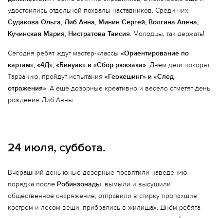
удостоились отдельной похвалы наставников. Среди них:
Судакова Ольга, Либ Анна, Минин Сергей, Волгина Алена,
Кучинская Мария, Нистратова Таисия
. Молодцы, так держать!
Сегодня ребят ждут мастер-классы
«Ориентирование по
картам», «4Д», «Бивуак» и «Сбор рюкзака»
. Днем дети покорят
Тарзанию, пройдут испытания
«Геокешинг» и «След
отражения»
. А еще дозорные креативно и весело отметят день
рождения Либ Анны.
24 июля, суббота.
Вчерашний день юные дозорные посвятили наведению
порядка после
Робинзонады
: вымыли и высушили
общественное снаряжение, отправили в стирку пропахшие
Еще 13 фото
костром и лесом вещи, прибрались в жилищах. Днём ребята