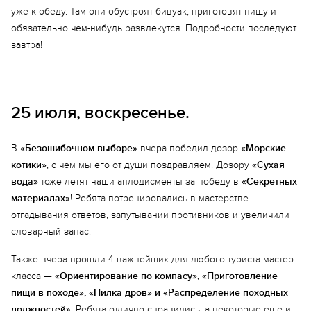
уже к обеду. Там они обустроят бивуак, приготовят пищу и
обязательно чем-нибудь развлекутся. Подробности последуют
завтра!
25 июля, воскресенье.
В
«Безошибочном выборе»
вчера победил дозор
«Морские
котики»
, с чем мы его от души поздравляем! Дозору
«Сухая
вода»
тоже летят наши аплодисменты за победу в
«Секретных
материалах»
! Ребята потренировались в мастерстве
отгадывания ответов, запутывании противников и увеличили
словарный запас.
Также вчера прошли 4 важнейших для любого туриста мастер-
класса —
«Ориентирование по компасу», «Приготовление
Еще 10 фото
пищи в походе», «Пилка дров» и «Распределение походных
должностей»
. Ребята отлично справились, а некоторые еще и