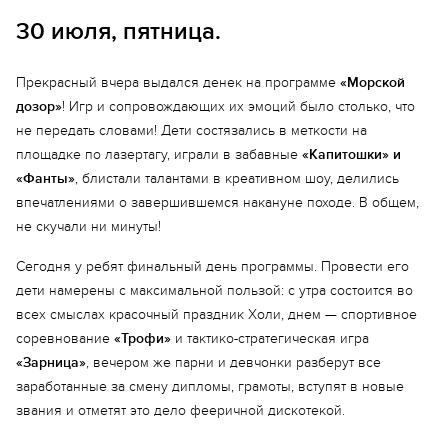
Шаталкин Никита
Хайкин Роман
30 июля, пятница.
Прекрасный вчера выдался денек на программе
«Морской
дозор»
! Игр и сопровождающих их эмоций было столько, что
не передать словами! Дети состязались в меткости на
площадке по лазертагу, играли в забавные
«Капитошки» и
«Фанты»
, блистали талантами в креативном шоу, делились
впечатлениями о завершившемся накануне походе. В общем,
не скучали ни минуты!
Сегодня у ребят финальный день программы. Провести его
дети намерены с максимальной пользой: с утра состоится во
всех смыслах красочный праздник Холи, днем — спортивное
соревнование
«Трофи»
и тактико-стратегическая игра
«Зарница»
, вечером же парни и девчонки разберут все
заработанные за смену дипломы, грамоты, вступят в новые
звания и отметят это дело фееричной дискотекой.