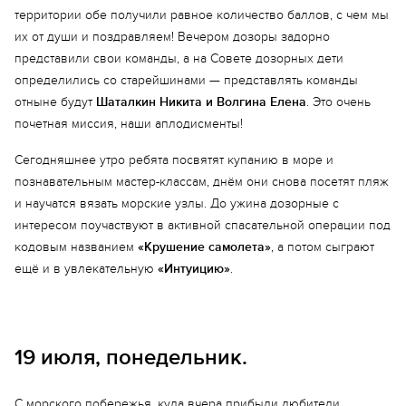
территории обе получили равное количество баллов, с чем мы
их от души и поздравляем! Вечером дозоры задорно
представили свои команды, а на Совете дозорных дети
определились со старейшинами — представлять команды
отныне будут
Шаталкин Никита и Волгина Елена
. Это очень
почетная миссия, наши аплодисменты!
Сегодняшнее утро ребята посвятят купанию в море и
познавательным мастер-классам, днём они снова посетят пляж
и научатся вязать морские узлы. До ужина дозорные с
интересом поучаствуют в активной спасательной операции под
кодовым названием
«Крушение самолета»
, а потом сыграют
ещё и в увлекательную
«Интуицию»
.
19 июля, понедельник.
С морского побережья, куда вчера прибыли любители