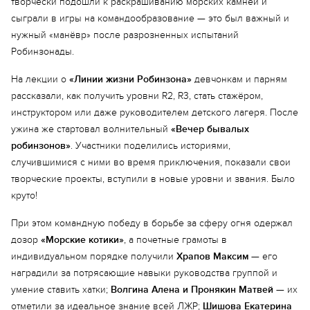
творчески подошли к раскрашиванию морских камней и
сыграли в игры на командообразование — это был важный и
нужный «манёвр» после разрозненных испытаний
Робинзонады.
На лекции о
«Линии жизни Робинзона»
девчонкам и парням
рассказали, как получить уровни R2, R3, стать стажёром,
инструктором или даже руководителем детского лагеря. После
ужина же стартовал волнительный
«Вечер бывалых
робинзонов»
. Участники поделились историями,
случившимися с ними во время приключения, показали свои
творческие проекты, вступили в новые уровни и звания. Было
круто!
При этом командную победу в борьбе за сферу огня одержал
дозор
«Морские котики»
, а почетные грамоты в
индивидуальном порядке получили
Храпов Максим
— его
наградили за потрясающие навыки руководства группой и
умение ставить хатки;
Волгина Алена и Пронякин Матвей
— их
отметили за идеальное знание всей ЛЖР;
Шишова Екатерина