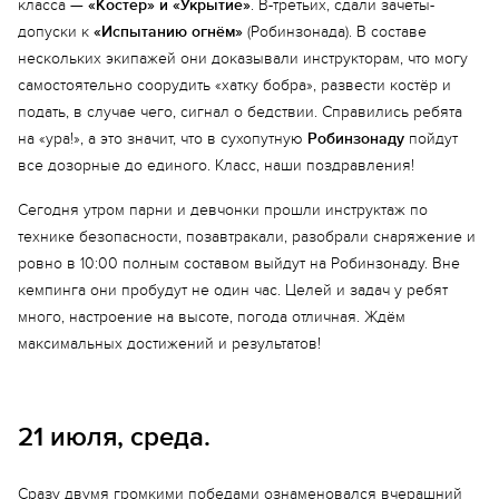
класса —
«Костер» и «Укрытие»
. В-третьих, сдали зачеты-
допуски к
«Испытанию огнём»
(Робинзонада). В составе
нескольких экипажей они доказывали инструкторам, что могу
самостоятельно соорудить «хатку бобра», развести костёр и
подать, в случае чего, сигнал о бедствии. Справились ребята
на «ура!», а это значит, что в сухопутную
Робинзонаду
пойдут
все дозорные до единого. Класс, наши поздравления!
Сегодня утром парни и девчонки прошли инструктаж по
технике безопасности, позавтракали, разобрали снаряжение и
ровно в 10:00 полным составом выйдут на Робинзонаду. Вне
кемпинга они пробудут не один час. Целей и задач у ребят
много, настроение на высоте, погода отличная. Ждём
максимальных достижений и результатов!
21 июля, среда.
Сразу двумя громкими победами ознаменовался вчерашний