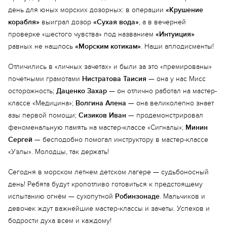
день для юных морских дозорных: в операции
«Крушение
корабля»
выиграл дозор
«Сухая вода»
, а в вечерней
проверке «шестого чувства» под названием
«Интуиция»
равных не нашлось
«Морским котикам»
. Наши аплодисменты!
Еще 13 фото
Отличились в «личных зачетах» и были за это «премированы»
почетными грамотами
Нистратова Таисия
— она у нас Мисс
осторожность;
Даценко Захар
— он отлично работал на мастер-
классе «Медицина»;
Волгина Алена
— она великолепно знает
азы первой помощи;
Сизиков Иван
— продемонстрировал
феноменальную память на мастер-классе «Сигналы»;
Минин
Сергей
— бесподобно помогал инструктору в мастер-классе
«Узлы». Молодцы, так держать!
Сегодня в морском летнем детском лагере — судьбоносный
день! Ребята будут кропотливо готовиться к предстоящему
испытанию огнём — сухопутной
Робинзонаде
. Мальчиков и
девочек ждут важнейшие мастер-классы и зачеты. Успехов и
бодрости духа всем и каждому!