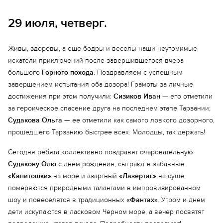
29 июля, четверг.
Живы, здоровы, а еще бодры и веселы наши неутомимые
искатели приключений после завершившегося вчера
большого
Горного похода
. Поздравляем с успешным
завершением испытания оба дозора! Грамоты за личные
достижения при этом получили:
Сизиков Иван
— его отметили
за героическое спасение друга на последнем этапе Тарзании;
Судакова Ольга
— ее отметили как самого ловкого дозорного,
прошедшего Тарзанию быстрее всех. Молодцы, так держать!
Сегодня ребята коллективно поздравят очаровательную
Судакову Олю
с днем рождения, сыграют в забавные
«Капитошки»
на море и азартный
«Лазертаг»
на суше,
померяются природными талантами в импровизированном
шоу и повеселятся в традиционных
«Фантах»
. Утром и днем
дети искупаются в ласковом Черном море, а вечер посвятят