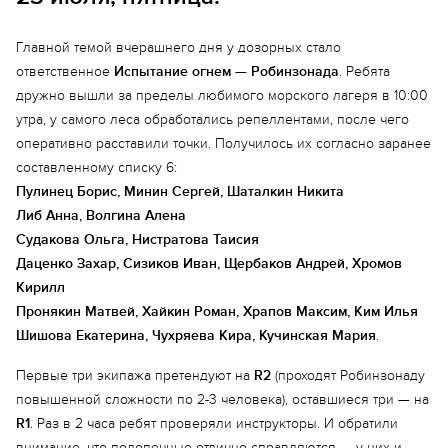
Главной темой вчерашнего дня у дозорных стало
ответственное
Испытание огнем — Робинзонада
. Ребята
дружно вышли за пределы любимого морского лагеря в 10:00
утра, у самого леса обработались репеллентами, после чего
оперативно расставили точки. Получилось их согласно заранее
составленному списку 6:
Пулинец Борис, Минин Сергей, Шаталкин Никита
Либ Анна, Волгина Алена
Судакова Ольга, Нистратова Таисия
Даценко Захар, Сизиков Иван, Щербаков Андрей, Хромов
Кирилл
Пронякин Матвей, Хайкин Роман, Храпов Максим, Ким Илья
Шишова Екатерина, Чухряева Кира, Кучинская Мария
.
Первые три экипажа претендуют на
R2
(проходят Робинзонаду
повышенной сложности по 2-3 человека), оставшиеся три — на
R1
. Раз в 2 часа ребят проверяли инструкторы. И обратили
внимание, что подопечные отлично справляются — у них и