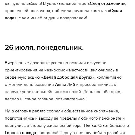
да, чуть не забыли! В увлекательной игре
«След отражения»
,
прошедшей позавчера, победила дружная команда
«Сухая
вода»
, с чем мы её от души поздравляем!
26 июля, понедельник.
Вчера юные дозорные успешно освоили искусство
ориентирования на незнакомой местности, включились в
сердечную акцию
«Делай добро для других»
, коллективно
отметили день рождения
Анны Либ
и присоединились к
парочке увлекательнейших испытаний. День прошёл ярко,
весело и, самое главное, познавательно!
Еще 9 фото
Ну, а сегодня ребята собрали общественное снаряжение,
подготовились к выходу за пределы любимого пансионата и
двинулись в сторону живописной
горы Пляхо
. Старт большого
Горного похода
состоялся! Первую стоянку ребята разобьют