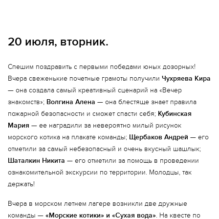
20 июля, вторник.
Спешим поздравить с первыми победами юных дозорных!
Вчера свеженькие почетные грамоты получили
Чухряева Кира
— она создала самый креативный сценарий на «Вечер
знакомств»;
Волгина Алена
— она блестяще знает правила
пожарной безопасности и сможет спасти себя;
Кубинская
Мария
— ее наградили за невероятно милый рисунок
морского котика на плакате команды;
Щербаков Андрей
— его
отметили за самый небезопасный и очень вкусный шашлык;
Шаталкин Никита
— его отметили за помощь в проведении
ознакомительной экскурсии по территории. Молодцы, так
держать!
Вчера в морском летнем лагере возникли две дружные
команды —
«Морские котики» и «Сухая вода»
. На квесте по