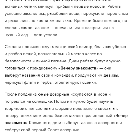
активных летних каникул, прибыли первые новости! Ребята
успешно заселились, разобрали вещи, перекусили перед сном
и разошлись по комнатам отдыхать. Времени было немного, но
сделать самое главное — впечатлиться и настроиться на
нужный лад — дети успели.
Сегодня новичков ждут медицинский осмотр, большая уборка
и разбор вещей, познавательный мастер-класс по
безопасности и личной гигиене. Днём ребята будут дружно
готовиться к грандиозному
«Вечеру знакомств»
— они
выберут названия своим командам, придумают им девизы,
нарисуют флаги и гербы, отрепетируют сценки.
После полдника юные дозорные искупаются в море и
погреются на солнышке. Потом им нужно будет изучить
территорию пансионата в формате подвижного квеста, а к
вечеру вниманием молодёжи завладеет традиционный
«Вечер
знакомств»
. Кроме того, дети выберут главного дозорного и
соберут свой первый Совет дозорных.