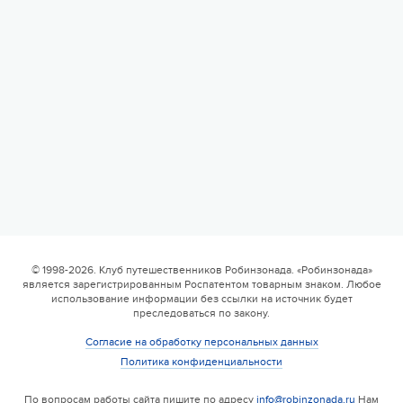
17 августа 2026
6 смена
17.08 — 29.08.2026
Валдайская Робинзонада. Классик (домики)
© 1998-2026. Клуб путешественников Робинзонада. «Робинзонада»
является зарегистрированным Роспатентом товарным знаком. Любое
17 августа 2026
использование информации без ссылки на источник будет
преследоваться по закону.
Согласие на обработку персональных данных
Политика конфиденциальности
По вопросам работы сайта пишите по адресу
info@robinzonada.ru
Нам