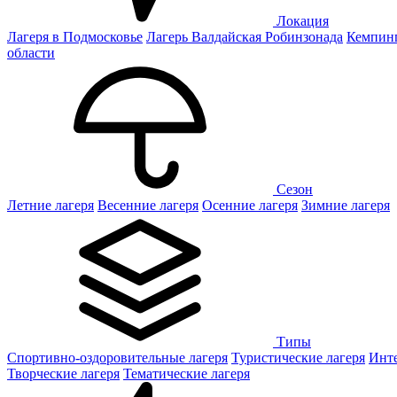
Локация
Лагеря в Подмосковье
Лагерь Валдайская Робинзонада
Кемпинг
области
Сезон
Летние лагеря
Весенние лагеря
Осенние лагеря
Зимние лагеря
Типы
Спортивно-оздоровительные лагеря
Туристические лагеря
Инте
Творческие лагеря
Тематические лагеря