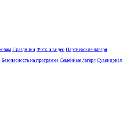
олам
Праздники
Фото и видео
Партнерские лагеря
и
Безопасность на программе
Семейные лагеря
Сувенирная