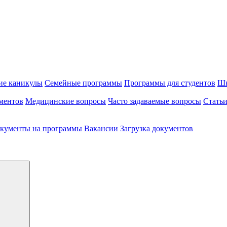
ие каникулы
Семейные программы
Программы для студентов
Шк
ментов
Медицинские вопросы
Часто задаваемые вопросы
Стать
кументы на программы
Вакансии
Загрузка документов