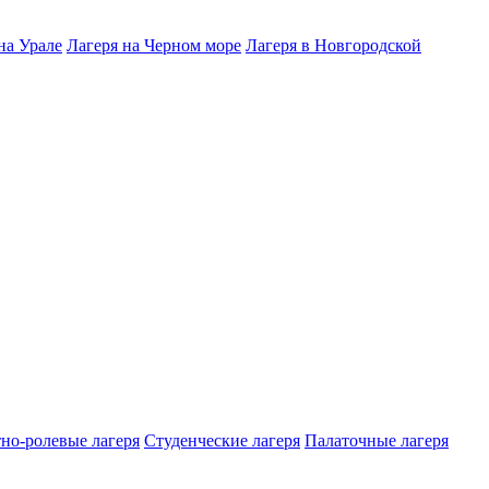
на Урале
Лагеря на Черном море
Лагеря в Новгородской
но-ролевые лагеря
Студенческие лагеря
Палаточные лагеря