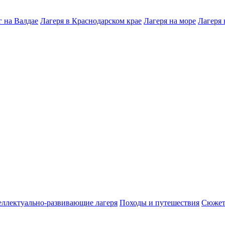
 на Валдае
Лагеря в Краснодарском крае
Лагеря на море
Лагеря 
ллектуально-развивающие лагеря
Походы и путешествия
Сюжет