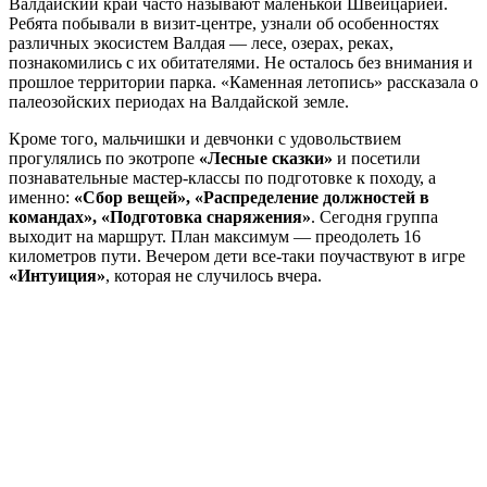
Валдайский край часто называют маленькой Швейцарией.
Ребята побывали в визит-центре, узнали об особенностях
различных экосистем Валдая — лесе, озерах, реках,
познакомились с их обитателями. Не осталось без внимания и
прошлое территории парка. «Каменная летопись» рассказала о
палеозойских периодах на Валдайской земле.
Кроме того, мальчишки и девчонки с удовольствием
прогулялись по экотропе
«Лесные сказки»
и посетили
познавательные мастер-классы по подготовке к походу, а
именно:
«Сбор вещей», «Распределение должностей в
командах», «Подготовка снаряжения»
. Сегодня группа
выходит на маршрут. План максимум — преодолеть 16
километров пути. Вечером дети все-таки поучаствуют в игре
«Интуиция»
, которая не случилось вчера.