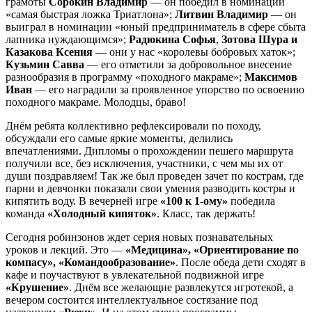
грамоты
Сорокин Владимир
— он победил в номинации
«самая быстрая ложка Триатлона»;
Литвин Владимир
— он
выиграл в номинации «юный предприниматель в сфере сбыта
лапника нуждающимся»;
Радюкина Софья
,
Зотова Шура и
Казакова Ксения
— они у нас «королевы бобровых хаток»;
Кузьмин Савва
— его отметили за добровольное внесение
разнообразия в программу «походного макраме»;
Максимов
Иван
— его наградили за проявленное упорство по освоению
походного макраме. Молодцы, браво!
Днём ребята коллективно рефлексировали по походу,
обсуждали его самые яркие моменты, делились
впечатлениями. Дипломы о прохождении пешего маршрута
получили все, без исключения, участники, с чем мы их от
души поздравляем! Так же был проведен зачет по кострам, где
парни и девчонки показали свои умения разводить костры и
кипятить воду. В вечерней игре
«100 к 1-ому»
победила
команда
«Холодный кипяток»
. Класс, так держать!
Сегодня робинзонов ждет серия новых познавательных
уроков и лекций. Это —
«Медицина», «Ориентирование по
компасу», «Командообразование»
. После обеда дети сходят в
кафе и поучаствуют в увлекательной подвижной игре
«Крушение»
. Днём все желающие развлекутся игротекой, а
вечером состоится интеллектуальное состязание под