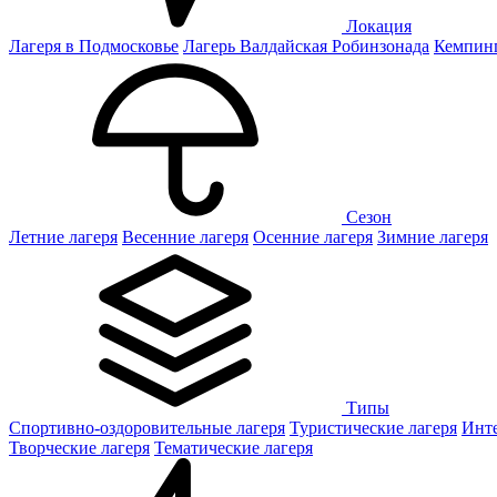
Локация
Лагеря в Подмосковье
Лагерь Валдайская Робинзонада
Кемпинг
Сезон
Летние лагеря
Весенние лагеря
Осенние лагеря
Зимние лагеря
Типы
Спортивно-оздоровительные лагеря
Туристические лагеря
Инте
Творческие лагеря
Тематические лагеря