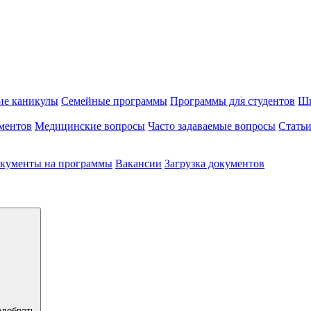
ие каникулы
Семейные программы
Программы для студентов
Шк
ментов
Медицинские вопросы
Часто задаваемые вопросы
Стать
кументы на программы
Вакансии
Загрузка документов
одобрать