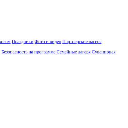
олам
Праздники
Фото и видео
Партнерские лагеря
и
Безопасность на программе
Семейные лагеря
Сувенирная