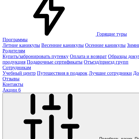
Горящие туры
Программы
Летние каникулы
Весенние каникулы
Осенние каникулы
Зимн
Родителям
Купить/забронировать путевку
Оплата и возврат
Образцы доку
продукция
Подарочные сертификаты
Отъезд/приезд групп
Сотрудникам
Учебный центр
Путешествия в подарок
Лучшие сотрудники
До
Отзывы
Контакты
Акции
6
Подобрать лагерь
П