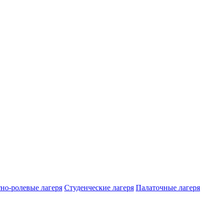
но-ролевые лагеря
Студенческие лагеря
Палаточные лагеря