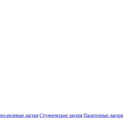
но-ролевые лагеря
Студенческие лагеря
Палаточные лагеря