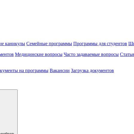
ие каникулы
Семейные программы
Программы для студентов
Шк
ментов
Медицинские вопросы
Часто задаваемые вопросы
Стать
кументы на программы
Вакансии
Загрузка документов
одобрать