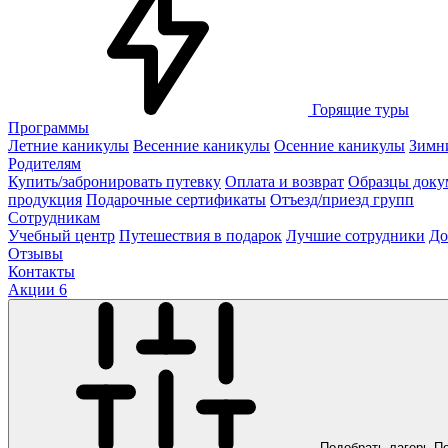
Горящие туры
Программы
Летние каникулы
Весенние каникулы
Осенние каникулы
Зимн
Родителям
Купить/забронировать путевку
Оплата и возврат
Образцы доку
продукция
Подарочные сертификаты
Отъезд/приезд групп
Сотрудникам
Учебный центр
Путешествия в подарок
Лучшие сотрудники
До
Отзывы
Контакты
Акции
6
Подобрать лагерь
П