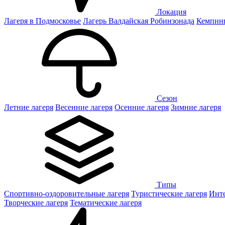
Локация
Лагеря в Подмосковье
Лагерь Валдайская Робинзонада
Кемпинг
Сезон
Летние лагеря
Весенние лагеря
Осенние лагеря
Зимние лагеря
Типы
Спортивно-оздоровительные лагеря
Туристические лагеря
Инте
Творческие лагеря
Тематические лагеря