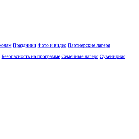
олам
Праздники
Фото и видео
Партнерские лагеря
и
Безопасность на программе
Семейные лагеря
Сувенирная