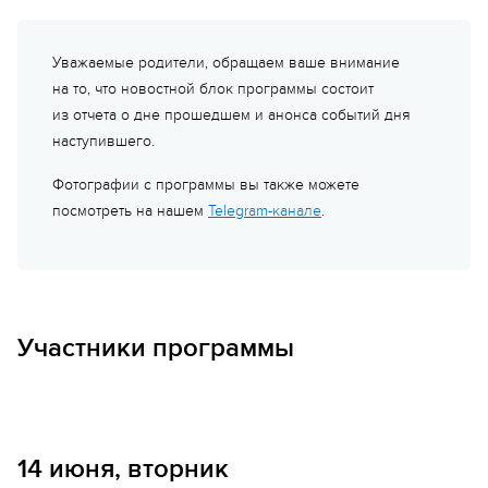
Уважаемые родители, обращаем ваше внимание
на то, что новостной блок программы состоит
из отчета о дне прошедшем и анонса событий дня
наступившего.
Фотографии с программы вы также можете
посмотреть на нашем
Telegram-канале
.
Участники программы
Волшебники
Изумруды
14 июня, вторник
Амина Аптинеева
Вячеслав Кузьмин