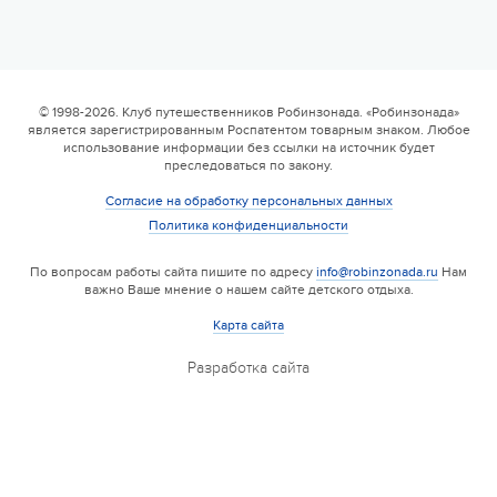
6 смена
17.08 — 29.08.2026
Валдайская Робинзонада. Классик (домики)
© 1998-2026. Клуб путешественников Робинзонада. «Робинзонада»
является зарегистрированным Роспатентом товарным знаком. Любое
17 августа 2026
использование информации без ссылки на источник будет
преследоваться по закону.
Согласие на обработку персональных данных
Политика конфиденциальности
По вопросам работы сайта пишите по адресу
info@robinzonada.ru
Нам
важно Ваше мнение о нашем сайте детского отдыха.
Карта сайта
Разработка сайта
6 смена
17.08 — 22.08.2026
Валдайская Робинзонада. Лайт