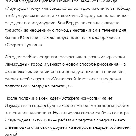
И снова радуемся успехам юных волшебников! Команда
«Изумруды» получила свидетельство и достижениях за победу
в «Изумрудном квизе», и их командный сундучок пополнился
еще десятью изумрудами, Зоя Берденникова награждена
грамотой за неоценимую помощь наставникам в течение дня,
Ксения Юнанова — за активную помощь на мастер-классе
Еще 6 фото
«Секреты Гудвина».
Сегодня ребята продолжат раскрашивать разными красками
Изумрудный город и узнают о новом способе рисования. На
развивающем занятии они потренируют память и внимание,
сделают себе друга на «Мастерской Тотошки» и продолжат
подготовку к театру на репетиции.
После полдника всех ждет «Эстафета искусств»: макет
Изумрудного города будет заселен жителями, которых ребята
вылепят из пластилина. Ну а вечером состоится большая игра
«Изумрудная интуиция» — ребятам предстоит предсказывать
ответы одного из своих друзей на вопросы ведущего. Желаем
удачи!