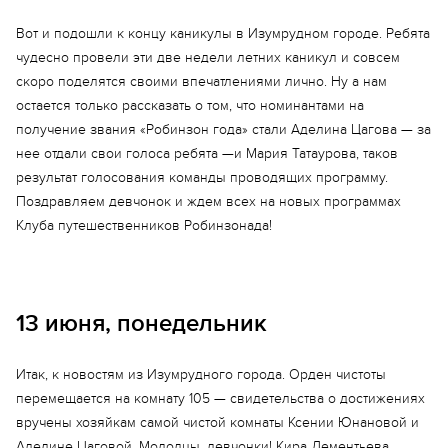
Кира Дементьева
Ярослав Кузьмин
Вот и подошли к концу каникулы в Изумрудном городе. Ребята
Мария Макеева
Владимир Сайко
чудесно провели эти две недели летних каникул и совсем
скоро поделятся своими впечатлениями лично. Ну а нам
Иван Неклюдов
Ксения Юнанова
остается только рассказать о том, что номинантами на
Ярослав Пухальский
Аделина Цагова
получение звания «Робинзон года» стали Аделина Цагова — за
Андрей Ушаков
Зоя Берденникова
нее отдали свои голоса ребята —и Мария Татаурова, таков
результат голосования команды проводящих программу.
Мария Татаурова
Поздравляем девчонок и ждем всех на новых программах
Клуба путешественников Робинзонада!
13 июня, понедельник
Итак, к новостям из Изумрудного города. Орден чистоты
перемещается на комнату 105 — свидетельства о достижениях
вручены хозяйкам самой чистой комнаты Ксении Юнановой и
Аделине Цаговой. Молодцы, девчонки! Кира Дементьева