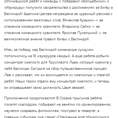
отличившихся ребят и команды с победами! «Волшебники» и
«Изумруды» получили свидетельства о достижениях за битву а
Бастиндой! Аделина Цагова награждена за чудесный рассказ с
использованием вежливых слов, Вячеслав Кузьмин — за
спасение командного хранителя, Владимир Сайко — за
спасение командного хранителя, Ярослав Пухальский — за
Еще 4 фото
великолепное знание правил битвы с Бастиндой.
Итак, за победу над Бастиндой командные сундучки
пополнились на 10 изумрудов каждый. А ещё ребята добыли
концентрат смелости для Трусливого Льва, который хранила у
себя Бастинда. Сегодня на сбор путешественников пришёл
Лев и рассказал, что он восхищается их смелостью и отвагой
ребят. Наши герои отдали ему концентрат смелости, и теперь
он оправдывает свою должность Царя зверей.
Приключения продолжаются! В Стране прыгунов ребята
посетят скалодром, побывают на занятии по ориентированию,
научатся создавать фотоколлаж, поиграют в лазертаг, а
главным событием дня станет «Отворение врат Изумрудного