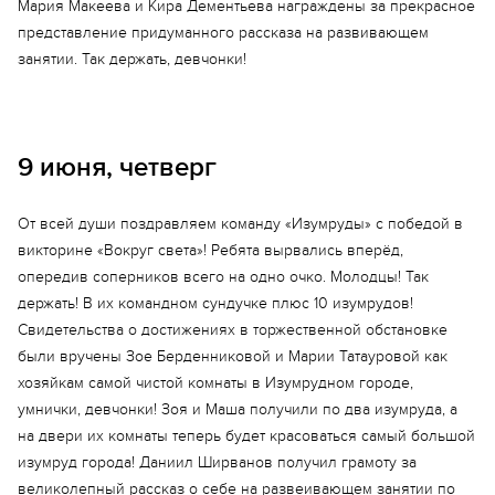
Мария Макеева и Кира Дементьева награждены за прекрасное
представление придуманного рассказа на развивающем
занятии. Так держать, девчонки!
9 июня, четверг
От всей души поздравляем команду «Изумруды» с победой в
викторине «Вокруг света»! Ребята вырвались вперёд,
опередив соперников всего на одно очко. Молодцы! Так
держать! В их командном сундучке плюс 10 изумрудов!
Свидетельства о достижениях в торжественной обстановке
были вручены Зое Берденниковой и Марии Татауровой как
хозяйкам самой чистой комнаты в Изумрудном городе,
умнички, девчонки! Зоя и Маша получили по два изумруда, а
на двери их комнаты теперь будет красоваться самый большой
Еще 10 фото
изумруд города! Даниил Ширванов получил грамоту за
великолепный рассказ о себе на развеивающем занятии по