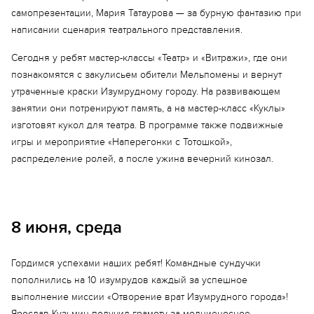
самопрезентации, Мария Татаурова — за бурную фантазию при
написании сценария театрального представления.
Сегодня у ребят мастер-классы «Театр» и «Витражи», где они
познакомятся с закулисьем обители Мельпомены и вернут
утраченные краски Изумрудному городу. На развивающем
занятии они потренируют память, а на мастер-класс «Куклы»
изготовят кукол для театра. В программе также подвижные
игры и мероприятие «Наперегонки с Тотошкой»,
распределение ролей, а после ужина вечерний кинозал.
8 июня, среда
Гордимся успехами наших ребят! Командные сундучки
пополнились на 10 изумрудов каждый за успешное
Еще 9 фото
выполнение миссии «Отворение врат Изумрудного города»!
Ярослав Кузьмин получил грамоту за молниеносное