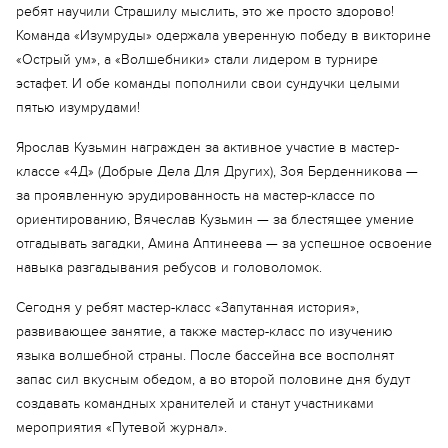
ребят научили Страшилу мыслить, это же просто здорово!
Команда «Изумруды» одержала уверенную победу в викторине
Еще 6 фото
«Острый ум», а «Волшебники» стали лидером в турнире
эстафет. И обе команды пополнили свои сундучки целыми
пятью изумрудами!
Ярослав Кузьмин награжден за активное участие в мастер-
классе «4Д» (Добрые Дела Для Других), Зоя Берденникова —
за проявленную эрудированность на мастер-классе по
ориентированию, Вячеслав Кузьмин — за блестящее умение
отгадывать загадки, Амина Аптинеева — за успешное освоение
навыка разгадывания ребусов и головоломок.
Сегодня у ребят мастер-класс «Запутанная история»,
развивающее занятие, а также мастер-класс по изучению
языка волшебной страны. После бассейна все восполнят
запас сил вкусным обедом, а во второй половине дня будут
создавать командных хранителей и станут участниками
мероприятия «Путевой журнал».