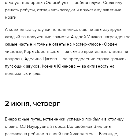
стартует викторина «Острый ум» — ребята научат Страшилу
решать ребусы, отгадывать загадки и вручат ему заветные
мозги!
А командные сундучки пополнились еще на два изумруда
каждый за полученные грамоты: Андрей Ушаков награжден за
самые частые и точные ответы на мастер-классе «Орден
чистоты», Кира Дементьева — за самые креативные ответы на
вопросы, Аделина Цагова — за преодоление страха громких
пугающих звуков, Ксения Юнанова — за активность на
подвижных играх.
Еще 6 фото
2 июня, четверг
Вчера юные путешественники успешно прибыли в столицу
страны ОЗ Изумрудный город. Волшебница Виллина
рассказала ребятам о своей злой «коллеге» — Бастинде,