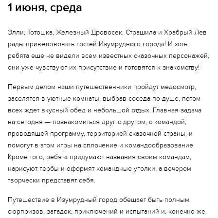
1 июня, среда
Элли, Тотошка, Железный Дровосек, Страшила и Храбрый Лев
рады приветствовать гостей Изумрудного города! И хоть
ребята еще не видели всем известных сказочных персонажей,
они уже чувствуют их присутствие и готовятся к знакомству!
Еще 10 фото
Первым делом наши путешественники пройдут медосмотр,
заселятся в уютные комнаты, выбрав соседа по душе, потом
всех ждет вкусный обед и небольшой отдых. Главная задача
на сегодня — познакомиться друг с другом, с командой,
проводящей программу, территорией сказочной страны, и
помогут в этом игры на сплочение и командообразование.
Кроме того, ребята придумают названия своим командам,
нарисуют гербы и оформят командные уголки, а вечером
творчески представят себя.
Путешествие в Изумрудный город обещает быть полным
сюрпризов, загадок, приключений и испытаний и, конечно же,