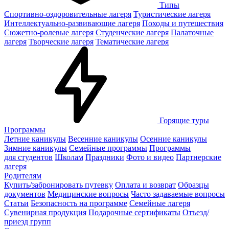
Типы
Спортивно-оздоровительные лагеря
Туристические лагеря
Интеллектуально-развивающие лагеря
Походы и путешествия
Сюжетно-ролевые лагеря
Студенческие лагеря
Палаточные
лагеря
Творческие лагеря
Тематические лагеря
Горящие туры
Программы
Летние каникулы
Весенние каникулы
Осенние каникулы
Зимние каникулы
Семейные программы
Программы
для студентов
Школам
Праздники
Фото и видео
Партнерские
лагеря
Родителям
Купить/забронировать путевку
Оплата и возврат
Образцы
документов
Медицинские вопросы
Часто задаваемые вопросы
Статьи
Безопасность на программе
Семейные лагеря
Сувенирная продукция
Подарочные сертификаты
Отъезд/
приезд групп