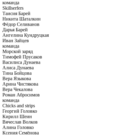
команда
Skillserfers
Таисия Барей
Никита Шаталкин
Фёдор Селиванов
Дарья Барей
Ангелина Кундруцкая
Иван Зайцев
команда
Морской заряд
Тимофей Прусаков
Василиса Дунаева
Алиса Дунаева
Тина Бойцова
Вера Языкова
Арина Чистякова
Вера Чекалова
Роман Абросимов
команда
Chicks and strips
Георгий Головко
Кирилл Шеин
Вячеслав Волков
Алина Головко
Ксения Семёнова