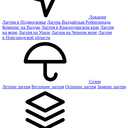
Локация
Лагеря в Подмосковье
Лагерь Валдайская Робинзонада
Кемпинг на Валдае
Лагеря в Краснодарском крае
Лагеря
на море
Лагеря на Урале
Лагеря на Черном море
Лагеря
в Новгородской области
Сезон
Летние лагеря
Весенние лагеря
Осенние лагеря
Зимние лагеря