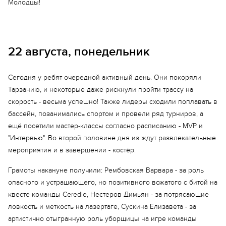
Молодцы!
22 августа, понедельник
Сегодня у ребят очередной активный день. Они покоряли
Тарзанию, и некоторые даже рискнули пройти трассу на
скорость - весьма успешно! Также лидеры сходили поплавать в
бассейн, позанимались спортом и провели ряд турниров, а
ещё посетили мастер-классы согласно расписанию - MVP и
"Интервью". Во второй половине дня из ждут развлекательные
мероприятия и в завершении - костёр.
Еще 2 фото
Грамоты накануне получили: Рембовская Варвара - за роль
опасного и устрашающего, но позитивного вожатого с битой на
квесте команды Ceredle, Нестеров Димьян - за потрясающие
ловкость и меткость на лазертаге, Сускина Елизавета - за
артистично отыгранную роль уборщицы на игре команды