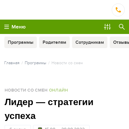
Меню
Программы
Родителям
Сотрудникам
Отзыв
Главная
Программы
Новости со смен
ОПЛАТА ТУРА ЧАСТЯМИ
НОВОСТИ СО СМЕН
ОНЛАЙН
МЫ ВСЕГДА НА СВЯЗИ
Лидер — стратегии
успеха