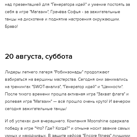
над презентацией для "Генератора идей" и умение постоять за
себя в игре "Магазин", Грачёва Софья - за зажигательные
танцы на дискотеке и поднятие настроения окружающим.
Браво!
20 августа, суббота
Лидеры летнего лагеря "Робинзонады" продолжают
взбираться на вершины мастерства. Сегодня они занимались
на тренингах "SWOT-анализ", "Генератор идей" и "Ценности".
После тихого времени прошла активная игра "Захват флага" и
ролевая игра "Магазин" — всё прошло очень круто! И вечером
сегодня зажигательные танцы/
И об успехах дня вчерашнего. Компания Moonshine одержала
победу в игре "Что? Где? Когда?" и отныне носит звание самых
Еще 16 фото
умных и находчивых. В защите кейсов "Encore fitness" лучшими