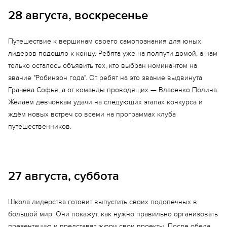
компания
компания
Moonshine
Ceredle
28 августа, воскресенье
Софья Грачева –
Матвеев Михаил –
Путешествие к вершинам своего самопознания для юных
гендиректор
гендиректор
лидеров подошло к концу. Ребята уже на полпути домой, а нам
Степанов Владимир
Рембовская Варвара
только осталось объявить тех, кто выбран номинантом на
Сергиенко Анжелика
Власенко Полина
звание "Робинзон года". От ребят на это звание выдвинута
Грачёва Софья, а от команды проводящих — Власенко Полина.
Гордеева Алина
Сысоева Дарья
Желаем девчонкам удачи на следующих этапах конкурса и
Пазов Тимур
Нестеров Димьян
ждём новых встреч со всеми на программах клуба
Сускина Елизавета
Герасименко Андрей
путешественников.
27 августа, суббота
Школа лидерства готовит выпустить своих подопечных в
большой мир. Они покажут, как нужно правильно организовать
презентацию и представят жюри свои проекты. После обеда