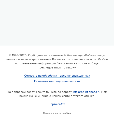
6 смена
17.08 — 29.08.2026
Валдайская Робинзонада. Классик (домики)
© 1998-2026. Клуб путешественников Робинзонада. «Робинзонада»
является зарегистрированным Роспатентом товарным знаком. Любое
17 августа 2026
использование информации без ссылки на источник будет
преследоваться по закону.
Согласие на обработку персональных данных
Политика конфиденциальности
По вопросам работы сайта пишите по адресу
info@robinzonada.ru
Нам
важно Ваше мнение о нашем сайте детского отдыха.
Карта сайта
Разработка сайта