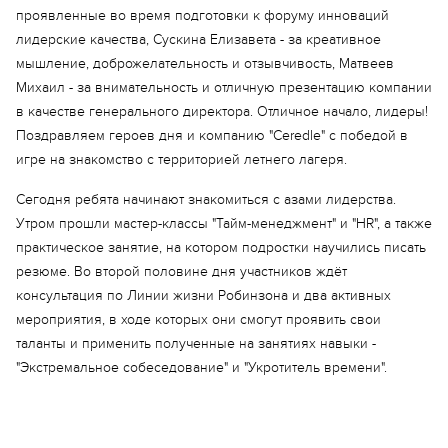
проявленные во время подготовки к форуму инноваций
Еще 18 фото
лидерские качества, Сускина Елизавета - за креативное
мышление, доброжелательность и отзывчивость, Матвеев
Михаил - за внимательность и отличную презентацию компании
в качестве генерального директора. Отличное начало, лидеры!
Поздравляем героев дня и компанию "Ceredle" с победой в
игре на знакомство с территорией летнего лагеря.
Сегодня ребята начинают знакомиться с азами лидерства.
Утром прошли мастер-классы "Тайм-менеджмент" и "HR", а также
практическое занятие, на котором подростки научились писать
резюме. Во второй половине дня участников ждёт
консультация по Линии жизни Робинзона и два активных
мероприятия, в ходе которых они смогут проявить свои
таланты и применить полученные на занятиях навыки -
"Экстремальное собеседование" и "Укротитель времени".