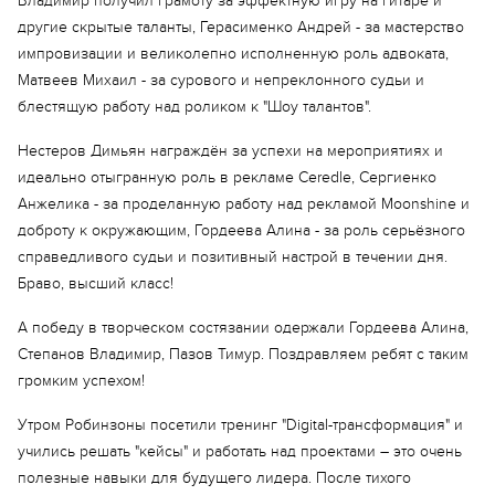
Владимир получил грамоту за эффектную игру на гитаре и
другие скрытые таланты, Герасименко Андрей - за мастерство
импровизации и великолепно исполненную роль адвоката,
Матвеев Михаил - за сурового и непреклонного судьи и
блестящую работу над роликом к "Шоу талантов".
Нестеров Димьян награждён за успехи на мероприятиях и
идеально отыгранную роль в рекламе Ceredle, Сергиенко
Анжелика - за проделанную работу над рекламой Moonshine и
доброту к окружающим, Гордеева Алина - за роль серьёзного
справедливого судьи и позитивный настрой в течении дня.
Браво, высший класс!
А победу в творческом состязании одержали Гордеева Алина,
Степанов Владимир, Пазов Тимур. Поздравляем ребят с таким
громким успехом!
Утром Робинзоны посетили тренинг "Digital-трансформация" и
учились решать "кейсы" и работать над проектами – это очень
полезные навыки для будущего лидера. После тихого