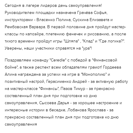
Сегодня в лагере лидеров день самоуправления!
Руководителем площадки назначена Грачёва Софья,
инструкторами - Власенко Полина, Сускина Елизавета и
Рембовская Варвара. В первой половине дня пройдут мастер-
классы по капоэйре, плетению фенечек и рисованию, а после
тихого времени пройдут игры "Шляпа" , "Клад" и "Где логика?".
Еще 2 фото
Уверены, наши участники справятся на "ура"!
Поздравляем команду "Ceredle" с победой в "Финансовой
бойне", а также респект всем обладателям грамот! Гордеева
Алина награждена за успехи на игре в "Монополию" и
позитивный настрой, Герасименко Андрей - за активную работу
на мастер-классе "Финансы", Пазов Тимур - за прекрасно
составленный план дня при подготовке ко дню
самоуправления, Сысоева Дарья - за хорошее настроение и
интересные истории в беседке, Лобанова Ярослава - за
прекрасно составленный план дня при подготовке ко дню
самоуправления