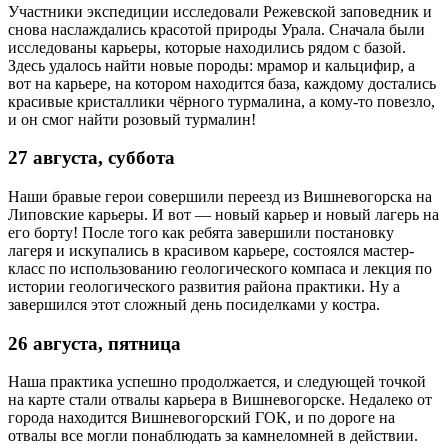
Участники экспедиции исследовали Режевской заповедник и
снова наслаждались красотой природы Урала. Сначала были
исследованы карьеры, которые находились рядом с базой.
Здесь удалось найти новые породы: мрамор и кальцифир, а
вот на карьере, на котором находится база, каждому достались
красивые кристаллики чёрного турмалина, а кому-то повезло,
и он смог найти розовый турмалин!
27 августа, суббота
Наши бравые герои совершили переезд из Вишневогорска на
Липовские карьеры. И вот — новый карьер и новый лагерь на
его борту! После того как ребята завершили постановку
лагеря и искупались в красивом карьере, состоялся мастер-
класс по использованию геологического компаса и лекция по
истории геологического развития района практики. Ну а
завершился этот сложный день посиделками у костра.
26 августа, пятница
Наша практика успешно продолжается, и следующей точкой
на карте стали отвалы карьера в Вишневогорске. Недалеко от
города находится Вишневогорский ГОК, и по дороге на
отвалы все могли понаблюдать за камнеломней в действии.