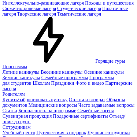
Интеллектуально-развивающие лагеря
Походы и путешествия
Сюжетно-ролевые лагеря
Студенческие лагеря
Палаточные
лагеря
Творческие лагеря
Тематические лагеря
Горящие туры
Программы
Летние каникулы
Весенние каникулы
Осенние каникулы
Зимние каникулы
Семейные программы
Программы
для студентов
Школам
Праздники
Фото и видео
Партнерские
лагеря
Родителям
Купить/забронировать путевку
Оплата и возврат
Образцы
документов
Медицинские вопросы
Часто задаваемые вопросы
Статьи
Безопасность на программе
Семейные лагеря
Сувенирная продукция
Подарочные сертификаты
Отъезд/
приезд групп
Сотрудникам
Учебный центр
Путешествия в подарок
Лучшие сотрудники