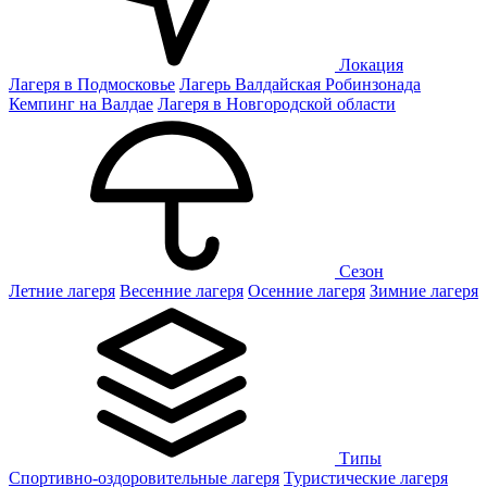
Локация
Лагеря в Подмосковье
Лагерь Валдайская Робинзонада
Кемпинг на Валдае
Лагеря в Новгородской области
Сезон
Летние лагеря
Весенние лагеря
Осенние лагеря
Зимние лагеря
Типы
Спортивно-оздоровительные лагеря
Туристические лагеря