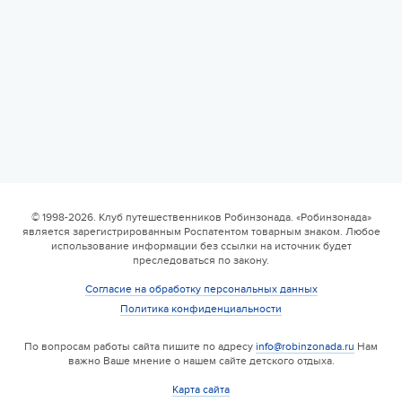
6 смена
17.08 — 29.08.2026
Валдайская Робинзонада. Классик (домики)
© 1998-2026. Клуб путешественников Робинзонада. «Робинзонада»
является зарегистрированным Роспатентом товарным знаком. Любое
17 августа 2026
использование информации без ссылки на источник будет
преследоваться по закону.
Согласие на обработку персональных данных
Политика конфиденциальности
По вопросам работы сайта пишите по адресу
info@robinzonada.ru
Нам
важно Ваше мнение о нашем сайте детского отдыха.
Карта сайта