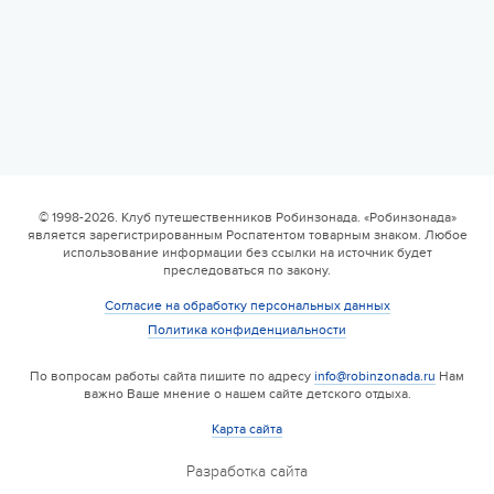
6 смена
17.08 — 29.08.2026
Валдайская Робинзонада. Классик (домики)
© 1998-2026. Клуб путешественников Робинзонада. «Робинзонада»
является зарегистрированным Роспатентом товарным знаком. Любое
17 августа 2026
использование информации без ссылки на источник будет
преследоваться по закону.
Согласие на обработку персональных данных
Политика конфиденциальности
По вопросам работы сайта пишите по адресу
info@robinzonada.ru
Нам
важно Ваше мнение о нашем сайте детского отдыха.
Карта сайта
Разработка сайта