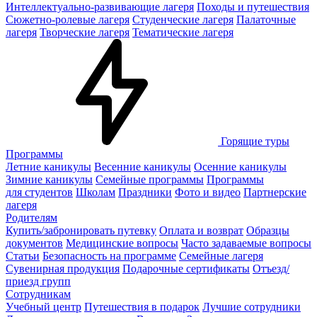
Интеллектуально-развивающие лагеря
Походы и путешествия
Сюжетно-ролевые лагеря
Студенческие лагеря
Палаточные
лагеря
Творческие лагеря
Тематические лагеря
Горящие туры
Программы
Летние каникулы
Весенние каникулы
Осенние каникулы
Зимние каникулы
Семейные программы
Программы
для студентов
Школам
Праздники
Фото и видео
Партнерские
лагеря
Родителям
Купить/забронировать путевку
Оплата и возврат
Образцы
документов
Медицинские вопросы
Часто задаваемые вопросы
Статьи
Безопасность на программе
Семейные лагеря
Сувенирная продукция
Подарочные сертификаты
Отъезд/
приезд групп
Сотрудникам
Учебный центр
Путешествия в подарок
Лучшие сотрудники