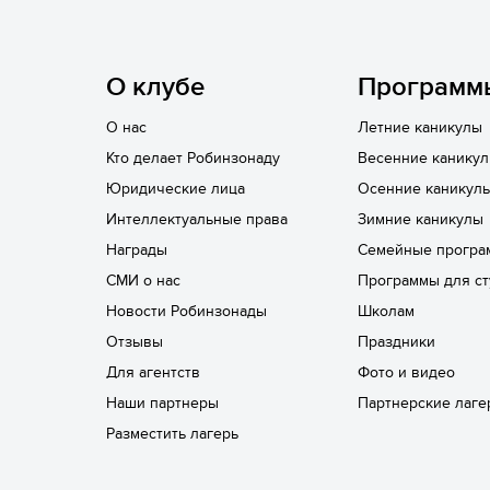
6 смена
17.08 — 29.08.2026
Валдайская Робинзонада.
О клубе
Программ
Классик
О нас
Летние каникулы
17 августа 2026
Кто делает Робинзонаду
Весенние канику
Юридические лица
Осенние каникул
Интеллектуальные права
Зимние каникулы
Награды
Семейные програ
СМИ о нас
Программы для ст
Новости Робинзонады
Школам
Отзывы
Праздники
Для агентств
Фото и видео
Наши партнеры
Партнерские лаге
Разместить лагерь
6 смена
17.08 — 29.08.2026
Валдайская Робинзонада.