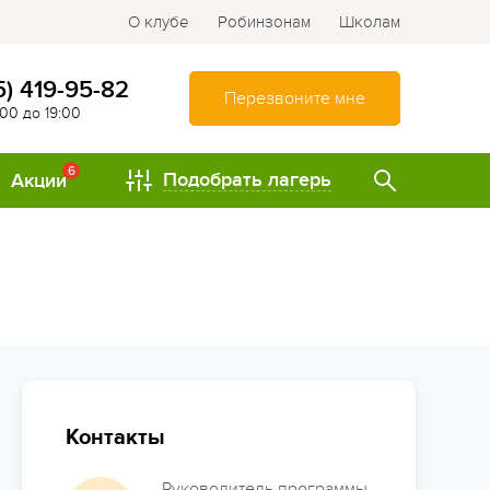
О клубе
Робинзонам
Школам
5) 419-95-82
Перезвоните мне
:00 до 19:00
6
Подобрать лагерь
Акции
ТИПЫ
Спортивно-оздоровительные
лагеря
Туристические лагеря
Интеллектуально-
развивающие лагеря
Контакты
Походы и путешествия
Руководитель программы