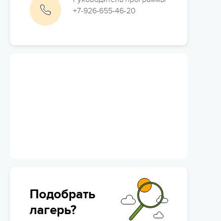
+7-926-655-46-20
Сюжетно-ролевые лагеря
Студенческие лагеря
Палаточные лагеря
Творческие лагеря
Тематические лагеря
Подобрать
лагерь?