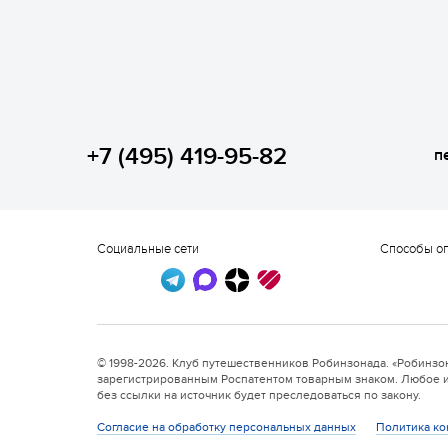
Классик (домики)
17 августа 2026
+7 (495) 419-95-82
пе
Социальные сети
Способы о
6 смена
17.08 — 22.08.2026
© 1998-2026. Клуб путешественников Робинзонада. «Робинзо
Валдайская Робинзонада.
зарегистрированным Роспатентом товарным знаком. Любое
Лайт
без ссылки на источник будет преследоваться по закону.
Согласие на обработку персональных данных
Политика к
17 августа 2026