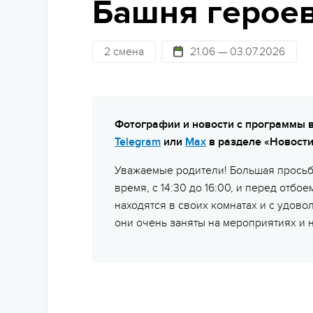
Башня героев
Стат
Детям 13-15 лет
Школам
Безо
Детям 16 лет и старше
2 смена
21.06 — 03.07.2026
Праздники
Сем
Лагеря для подростков
Фото и видео
Суве
Лагеря для студентов
Партнерские лагеря
Под
Фотографии и новости с программы 
Telegram
или
Max
в разделе «Новости
Горящие туры
Отъе
Уважаемые родители! Большая просьб
время, с 14:30 до 16:00, и перед отбое
находятся в своих комнатах и с удово
они очень заняты на мероприятиях и н