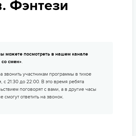
МЫ ВСЕГДА НА СВЯЗИ
. Фэнтези
ьи
пасность на программе
ейные лагеря
нирная продукция
арочные сертификаты
вы можете посмотреть в нашем канале
 со смен»
.
зд/приезд групп
а звонить участникам программы в тихое
м, с 21:30 до 22:00. В это время ребята
льствием поговорят с вами, а в другие часы
е смогут ответить на звонок.