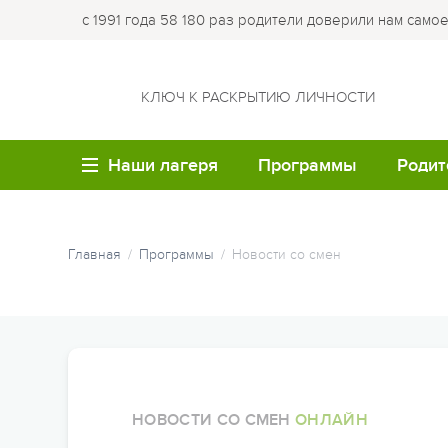
с 1991 года 58 180 раз родители доверили нам само
КЛЮЧ К РАСКРЫТИЮ ЛИЧНОСТИ
Наши лагеря
Программы
Родит
ВОЗРАСТ
ЛО
Летние каникулы
Купи
Главная
Программы
Новости со смен
путе
Семейные лагеря
Лагер
Весенние каникулы
Опла
Детям до 6 лет
Лагер
Осенние каникулы
Робин
Обр
Детям 7-8 лет
Зимние каникулы
Кемпи
Мед
Детям 9-10 лет
Семейные программы
Лагер
НОВОСТИ СО СМЕН
ОНЛАЙН
Час
Детям 11-12 лет
облас
Программы для студе