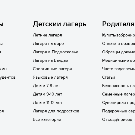
ы
Детский лагерь
Родител
Летние лагеря
Купить/забронир
лы
Лагеря на море
Оплата и возвра
ы
Лагеря в Подмосковье
Образцы докуме
Лагеря на Валдае
Медицинские в
ммы
Спортивные лагеря
Часто задаваем
удентов
Языковые лагеря
Статьи
Детям 7-8 лет
Безопасность н
Детям 9-10 лет
Семейные лаге
Детям 11-12 лет
Сувенирная про
ря
Лагеря для подростков
Подарочные се
Все категории
Отъезд/приезд 