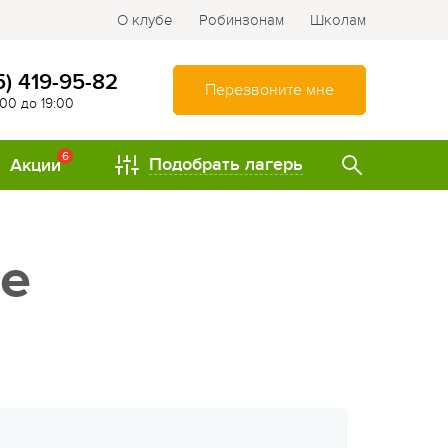
О клубе
Робинзонам
Школам
5) 419-95-82
Перезвоните мне
:00 до 19:00
6
Подобрать лагерь
Акции
ТИПЫ
ое
Спортивно-оздоровительные
лагеря
Туристические лагеря
Интеллектуально-
развивающие лагеря
Походы и путешествия