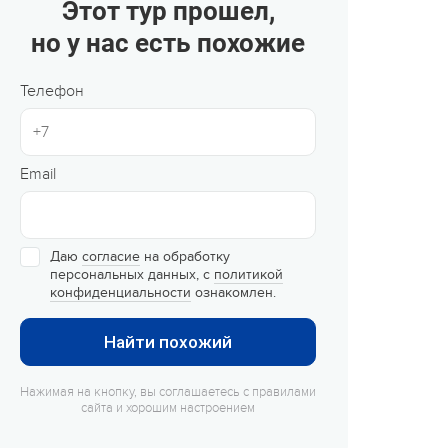
Этот тур прошел,
Сюжетно-ролевые лагеря
но у нас есть похожие
Студенческие лагеря
Телефон
Палаточные лагеря
Творческие лагеря
Email
Тематические лагеря
Даю
согласие
на обработку
персональных данных, с
политикой
конфиденциальности
ознакомлен.
Найти похожий
Нажимая на кнопку, вы соглашаетесь с правилами
сайта и хорошим настроением