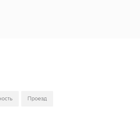
ет.
еремонии.
ой тематике комиксов манга.
иле мехенди.
гр.
 от Микеланджело.
рка.
орда.
ность
Проезд
 носят солнечные очки.