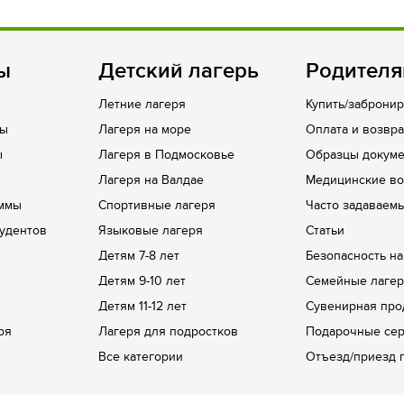
ы
Детский лагерь
Родител
Летние лагеря
Купить/забронир
лы
Лагеря на море
Оплата и возвра
ы
Лагеря в Подмосковье
Образцы докуме
Лагеря на Валдае
Медицинские в
ммы
Спортивные лагеря
Часто задаваем
удентов
Языковые лагеря
Статьи
Детям 7-8 лет
Безопасность н
Детям 9-10 лет
Семейные лаге
Детям 11-12 лет
Сувенирная про
ря
Лагеря для подростков
Подарочные се
Все категории
Отъезд/приезд 