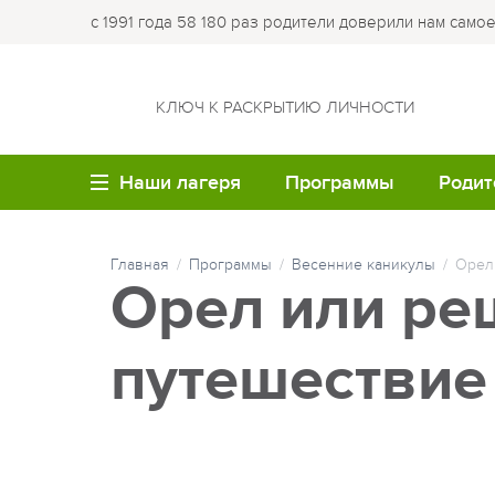
с 1991 года 58 180 раз родители доверили нам само
КЛЮЧ К РАСКРЫТИЮ ЛИЧНОСТИ
Наши лагеря
Программы
Родит
Описание
Программа
Разме
ВОЗРАСТ
ЛО
Главная
Программы
Весенние каникулы
Орел
Летние каникулы
Купи
Орел или ре
путе
Семейные лагеря
Лагер
Весенние каникулы
Опла
Детям до 6 лет
Лагер
путешествие
Осенние каникулы
Робин
Обр
Детям 7-8 лет
Зимние каникулы
Кемпи
Мед
Детям 9-10 лет
Семейные программы
Лагер
Час
Детям 11-12 лет
крае
Программы для студе