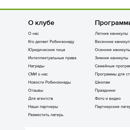
О клубе
Программ
О нас
Летние каникулы
Кто делает Робинзонаду
Весенние канику
Юридические лица
Осенние каникул
Интеллектуальные права
Зимние каникулы
Награды
Семейные програ
СМИ о нас
Программы для ст
Новости Робинзонады
Школам
Отзывы
Праздники
Для агентств
Фото и видео
Наши партнеры
Партнерские лаге
Разместить лагерь