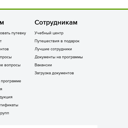
ям
Сотрудникам
овать путевку
Учебный центр
т
Путешествия в подарок
нтов
Лучшие сотрудники
опросы
Документы на программы
ые вопросы
Вакансии
Загрузка документов
а программе
ря
дукция
ртификаты
групп