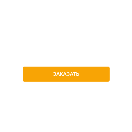
Не можете определитьс
с выбором лагеря?
Оставьте заявку на звонок
ЗАКАЗАТЬ