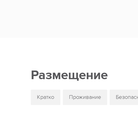
Самостоятельно изготовит индейский амул
Постигнет таинство проведения чайной ц
Нарисует историю своего успеха в японск
Станет обладателем рисунка на коже в ст
Победит в одном из видов олимпийских и
Размещение
Научится отличать творчество Караваджо
Узнает, какая страна является родиной ци
Освоит манеры настоящего британского л
Кратко
Проживание
Безопас
Попадет в страну, где жители круглый год
Станет вождем племени масаи.
Попадет в гробницу фараона.
Почувствует себя настоящим тореадором.