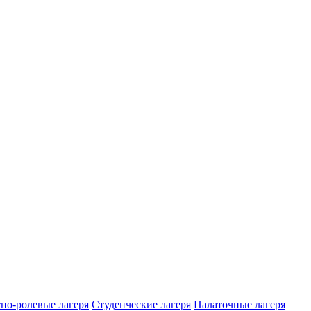
но-ролевые лагеря
Студенческие лагеря
Палаточные лагеря