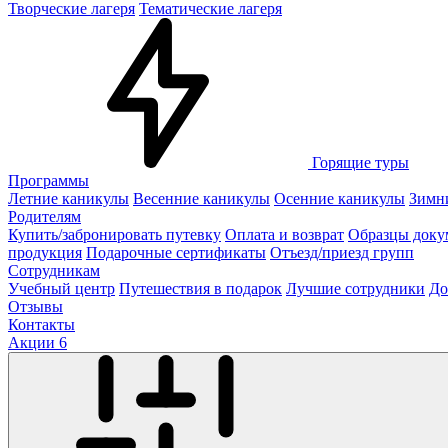
Творческие лагеря
Тематические лагеря
Горящие туры
Программы
Летние каникулы
Весенние каникулы
Осенние каникулы
Зимн
Родителям
Купить/забронировать путевку
Оплата и возврат
Образцы доку
продукция
Подарочные сертификаты
Отъезд/приезд групп
Сотрудникам
Учебный центр
Путешествия в подарок
Лучшие сотрудники
До
Отзывы
Контакты
Акции
6