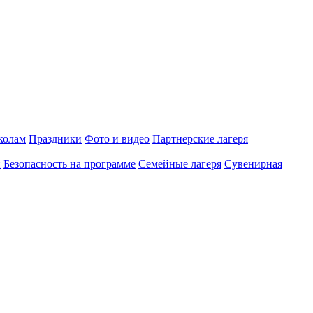
олам
Праздники
Фото и видео
Партнерские лагеря
и
Безопасность на программе
Семейные лагеря
Сувенирная