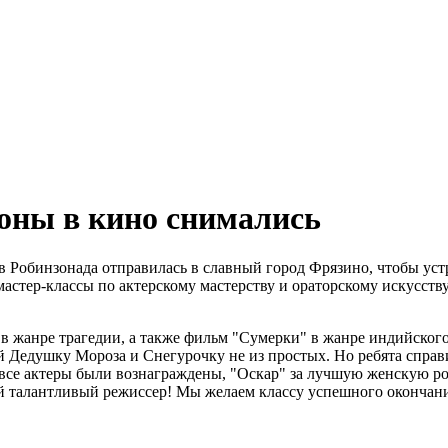
зоны в кино снимались
в Робинзонада отправилась в славный город Фрязино, чтобы устр
астер-классы по актерскому мастерству и ораторскому искусств
 в жанре трагедии, а также фильм "Сумерки" в жанре индийског
ий Дедушку Мороза и Снегурочку не из простых. Но ребята спр
 все актеры были вознаграждены, "Оскар" за лучшую женскую
 талантливый режиссер! Мы желаем классу успешного окончания