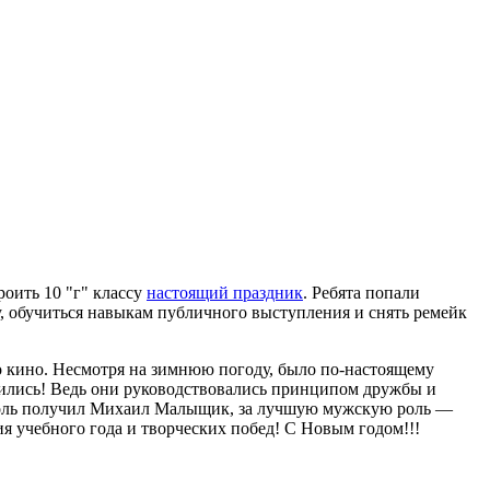
оить 10 "г" классу
настоящий праздник
. Ребята попали
у, обучиться навыкам публичного выступления и снять ремейк
о кино. Несмотря на зимнюю погоду, было по-настоящему
авились! Ведь они руководствовались принципом дружбы и
 роль получил Михаил Малыщик, за лучшую мужскую роль —
 учебного года и творческих побед! С Новым годом!!!