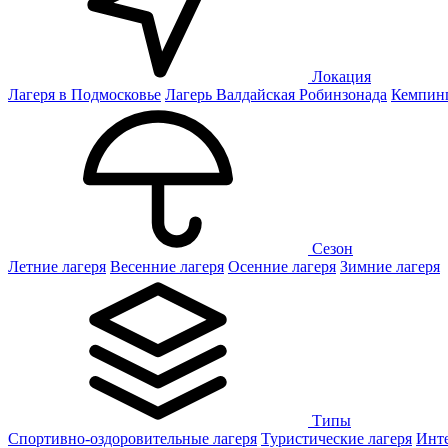
Локация
Лагеря в Подмосковье
Лагерь Валдайская Робинзонада
Кемпинг
Сезон
Летние лагеря
Весенние лагеря
Осенние лагеря
Зимние лагеря
Типы
Спортивно-оздоровительные лагеря
Туристические лагеря
Инте