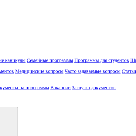
ие каникулы
Семейные программы
Программы для студентов
Шк
ментов
Медицинские вопросы
Часто задаваемые вопросы
Стать
кументы на программы
Вакансии
Загрузка документов