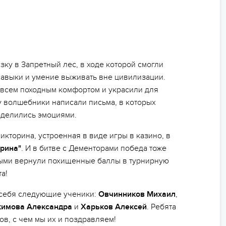
ку в Запретный лес, в ходе которой смогли
навыки и умение выживать вне цивилизации.
о всем походным комфортом и украсили для
 волшебники написали письма, в которых
оделились эмоциями.
кторина, устроенная в виде игры в казино, в
рина"
. И в битве с Дементорами победа тоже
выми вернули похищенные баллы в турнирную
а!
 себя следующие ученики:
Овчинников Михаил
,
кимова Александра
и
Харьков Алексей
. Ребята
в, с чем мы их и поздравляем!