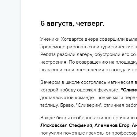
6 августа, четверг.
Ученики Хогвартса вчера совершили вылаз
продемонстрировать свои туристические 
Ребята разбили лагерь, обустроили его с
настроения. По возвращению на площадку
выразили свои впечатления от похода и п
Вечером в школе состоялась магическая ви
которой победу одержал факультет
"Слизе
досталась этой команде – юные маги пер
таблицу. Браво, "Слизерин", отличная работ
В ходе битвы особенно активно проявили
Лясковская Стефания
,
Алеманов Егор
,
А
получили почетные грамоты от профессоро