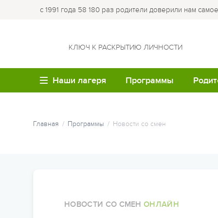
с 1991 года 58 180 раз родители доверили нам само
КЛЮЧ К РАСКРЫТИЮ ЛИЧНОСТИ
Наши лагеря
Программы
Родит
ВОЗРАСТ
ЛО
Летние каникулы
Купи
Главная
Программы
Новости со смен
путе
Семейные лагеря
Лагер
Весенние каникулы
Опла
Детям до 6 лет
Лагер
Осенние каникулы
Робин
Обр
Детям 7-8 лет
Зимние каникулы
Кемпи
Мед
Детям 9-10 лет
Семейные программы
Лагер
НОВОСТИ СО СМЕН
ОНЛАЙН
Час
Детям 11-12 лет
облас
Программы для студе