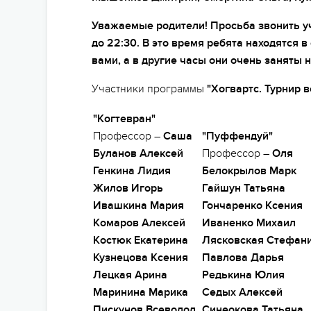
Уважаемые родители! Просьба звонить уча
до 22:30. В это время ребята находятся в
вами, а в другие часы они очень заняты н
Участники программы
"Хогвартс. Турнир 
"Когтевран"
Профессор –
Саша
"Пуффендуй"
Буланов Алексей
Профессор –
Оля
Генкина Лидия
Белокрылов Марк
Жилов Игорь
Гайшун Татьяна
Ивашкина Мария
Гончаренко Ксения
Комаров Алексей
Иваненко Михаил
Костюк Екатерина
Лясковская Стефан
Кузнецова Ксения
Павлова Дарья
Лецкая Арина
Редькина Юлия
Маринина Марика
Седых Алексей
Пискунов Всеволод
Синеокова Татьяна