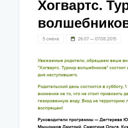
Хогвартс. Ту
Стат
Детям 13-15 лет
Школам
Безо
волшебнико
Детям 16 лет и старше
Праздники
Сем
Лагеря для подростков
Фото и видео
5 смена
26.07 — 07.08.2015
Суве
Лагеря для студентов
Партнерские лагеря
Под
Уважаемые родители, обращаем ваше вни
Горящие туры
Отъе
"Хогвартс. Турнир волшебников" состоит
дня наступившего.
Родительский день состоится в субботу, 1
внимание на то, что не стоит привозить 
газированную воду. Вход на территорию
воспрещен!
Руководители программы — Дегтерева Юли
Мышонков Дмитрий, Смертина Ольга, Куж