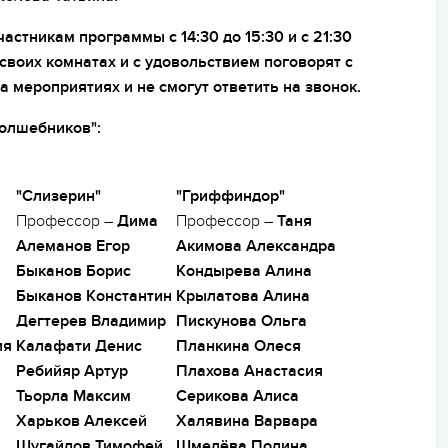
стникам программы с 14:30 до 15:30 и с 21:30
 своих комнатах и с удовольствием поговорят с
а мероприятиях и не смогут ответить на звонок.
волшебников":
"Слизерин"
"Гриффиндор"
Профессор –
Дима
Профессор –
Таня
Алеманов Егор
Акимова Александра
Быканов Борис
Кондырева Алина
Быканов Константин
Крылатова Алина
Дегтерев Владимир
Пискунова Ольга
ия
Калафати Денис
Планкина Олеся
Ребийяр Артур
Плахова Анастасия
Тьорла Максим
Серикова Алиса
Харьков Алексей
Халявина Варвара
Шугайлов Тимофей
Шмелёва Полина