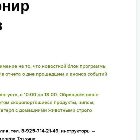
МЫ ВСЕГДА НА СВЯЗИ
рнир
ьи
пасность на программе
в
ейные лагеря
нирная продукция
арочные сертификаты
мание на то, что новостной блок программы
зд/приезд групп
 из отчета о дне прошедшем и анонса событий
 августа, с 10:00 до 18:00. Обращаем ваше
детям скоропортящиеся продукты, чипсы,
 лагеря с домашними животными строго
я, тел. 8-925-714-21-46, инструкторы –
елева Татьяна.