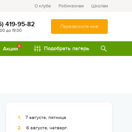
О клубе
Робинзонам
Школам
5) 419-95-82
Перезвоните мне
:00 до 19:00
6
Подобрать лагерь
Акции
ТИПЫ
Спортивно-оздоровительные
лагеря
Туристические лагеря
Интеллектуально-
развивающие лагеря
7 августа, пятница
Походы и путешествия
6 августа, четверг.