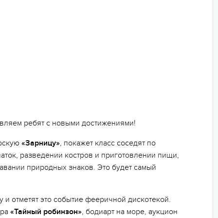
равляем ребят с новыми достижениями!
орскую
«Зарницу»
, покажет класс соседят по
латок, разведении костров и приготовлении пищи,
авании природных знаков. Это будет самый
 и отметят это событие фееричной дискотекой.
гра
«Тайный робинзон»
, бодиарт на море, аукцион