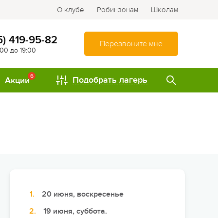
О клубе
Робинзонам
Школам
5) 419-95-82
Перезвоните мне
:00 до 19:00
6
Подобрать лагерь
Акции
ТИПЫ
Спортивно-оздоровительные
лагеря
Туристические лагеря
Интеллектуально-
развивающие лагеря
20 июня, воскресенье
Походы и путешествия
19 июня, суббота.