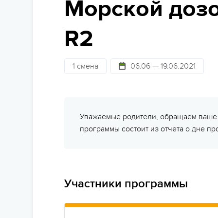
Морской дозо
Стат
Детям 13-15 лет
Школам
Безо
R2
Детям 16 лет и старше
Праздники
Сем
Лагеря для подростков
Фото и видео
1 смена
06.06 — 19.06.2021
Суве
Лагеря для студентов
Партнерские лагеря
Под
Горящие туры
Отъе
Уважаемые родители, обращаем ваше в
программы состоит из отчета о дне п
Участники программы