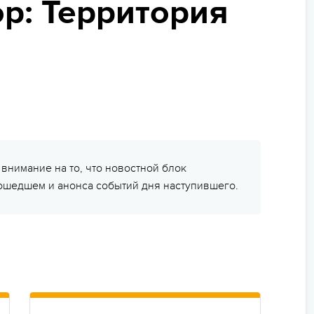
МЫ ВСЕГДА НА СВЯЗИ
р: Территория
ьи
пасность на программе
ейные лагеря
нирная продукция
арочные сертификаты
зд/приезд групп
нимание на то, что новостной блок
рошедшем и анонса событий дня наступившего.