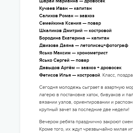
Шарай Марианна — дровосек
Кучаев Иван — капитан
Салихов Роман — завхоз
Семейкина Ксения — повар
Шкаликов Дмитрий — костровой
Бородина Екатерина — капитан
Двизова Даяна — летописец+фотограф
Ясько Максим — хронометрист
Ясько Сергей — повар
Давыдов Артём — завхоз + дровосек
Фетисов Илья — костровой
. Класс, позд
Сегодня молодежь сыграет в азартную м
лагерю в постановке хаток, бивуаков и па
вязании узлов, ориентировании и распозн
крупный зачет за последние две недели!
Вечером ребята празднично закроют смену
Кроме того, их ждут чрезвычайно милая и