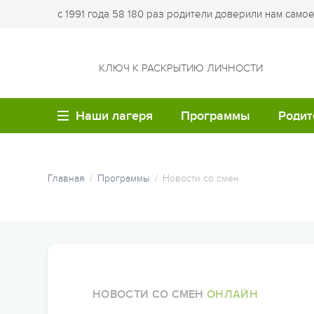
с 1991 года 58 180 раз родители доверили нам само
КЛЮЧ К РАСКРЫТИЮ ЛИЧНОСТИ
Наши лагеря
Программы
Родит
ВОЗРАСТ
ЛО
Летние каникулы
Купи
Главная
Программы
Новости со смен
путе
Семейные лагеря
Лагер
Весенние каникулы
Опла
Детям до 6 лет
Лагер
Осенние каникулы
Робин
Обр
Детям 7-8 лет
Зимние каникулы
Кемпи
Мед
Детям 9-10 лет
Семейные программы
Лагер
НОВОСТИ СО СМЕН
ОНЛАЙН
Час
Детям 11-12 лет
облас
Программы для студе