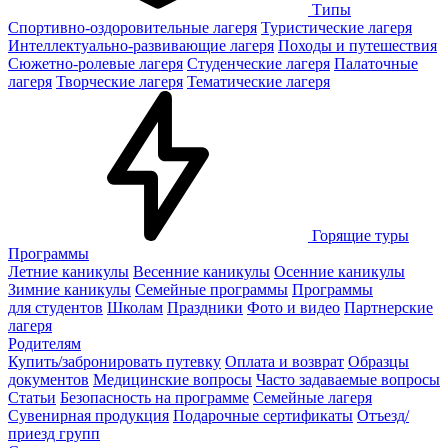
Типы
Спортивно-оздоровительные лагеря
Туристические лагеря
Интеллектуально-развивающие лагеря
Походы и путешествия
Сюжетно-ролевые лагеря
Студенческие лагеря
Палаточные
лагеря
Творческие лагеря
Тематические лагеря
Горящие туры
Программы
Летние каникулы
Весенние каникулы
Осенние каникулы
Зимние каникулы
Семейные программы
Программы
для студентов
Школам
Праздники
Фото и видео
Партнерские
лагеря
Родителям
Купить/забронировать путевку
Оплата и возврат
Образцы
документов
Медицинские вопросы
Часто задаваемые вопросы
Статьи
Безопасность на программе
Семейные лагеря
Сувенирная продукция
Подарочные сертификаты
Отъезд/
приезд групп