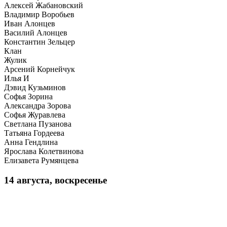
Алексей Жабановский
Владимир Воробьев
Иван Алонцев
Василий Алонцев
Константин Зельцер
Клан
Жулик
Арсений Корнейчук
Илья И
Дэвид Кузьминов
Софья Зорина
Александра Зорова
Софья Журавлева
Светлана Пузанова
Татьяна Гордеева
Анна Гендлина
Ярослава Колетвинова
Елизавета Румянцева
14 августа, воскресенье