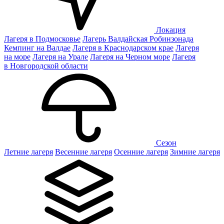
Локация
Лагеря в Подмосковье
Лагерь Валдайская Робинзонада
Кемпинг на Валдае
Лагеря в Краснодарском крае
Лагеря
на море
Лагеря на Урале
Лагеря на Черном море
Лагеря
в Новгородской области
Сезон
Летние лагеря
Весенние лагеря
Осенние лагеря
Зимние лагеря