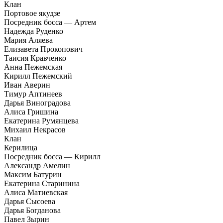
Клан
Портовое якудзе
Посредник босса — Артем
Надежда Руденко
Мария Аляева
Елизавета Прокопович
Таисия Кравченко
Анна Пежемская
Кирилл Пежемский
Иван Аверин
Тимур Аптинеев
Дарья Виноградова
Алиса Гришина
Екатерина Румянцева
Михаил Некрасов
Клан
Керилица
Посредник босса — Кирилл
Александр Амелин
Максим Батурин
Екатерина Старинина
Алиса Матиевская
Дарья Сысоева
Дарья Богданова
Павел Зырин