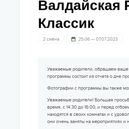
Валдайская 
Ст
Детям 13-15 лет
Школам
Бе
Классик
Детям 16 лет и старше
Праздники
Се
Лагеря для подростков
Фото и видео
2 смена
25.06 — 07.07.2023
Су
Лагеря для студентов
Партнерские лагеря
По
Горящие туры
От
Уважаемые родители, обращаем ваше в
программы состоит из отчета о дне п
Фотографии с программы вы также мо
Уважаемые родители! Большая просьб
время, с 14:30 до 16:00, и перед отбое
находятся в своих комнатах и с удово
они очень заняты на мероприятиях и н