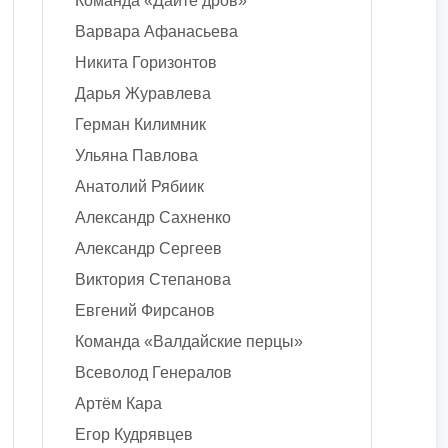
Команда «Дайте дров»
Варвара Афанасьева
Никита Горизонтов
Дарья Журавлева
Герман Килимник
Ульяна Павлова
Анатолий Рябиик
Александр Сахненко
Александр Сергеев
Виктория Степанова
Евгений Фирсанов
Команда «Валдайские перцы»
Всеволод Генералов
Артём Кара
Егор Кудрявцев