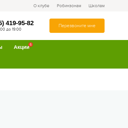
О клубе
Робинзонам
Школам
5) 419-95-82
Перезвоните мне
0:00 до 19:00
6
ы
Акции
ТИПЫ
Спортивно-оздоровительные
лагеря
Туристические лагеря
Интеллектуально-
развивающие лагеря
Походы и путешествия