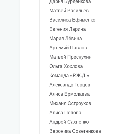
Дарья Бурденкова
Матвей Васильев
Василиса Ефименко
Евгения Ларина
Мария Лёвина
Артемий Павлов
Матвей Преснухин
Ольга Хохлова
Команда «Р.Ж.Д.»
Александр Горцев
Алиса Ермолаева
Михаил Остроухов
Алиса Попова
Андрей Сахненко
Вероника Советникова