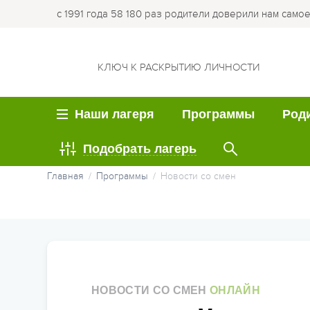
с 1991 года 58 180 раз родители доверили нам само
КЛЮЧ К РАСКРЫТИЮ ЛИЧНОСТИ
Наши лагеря
Программы
Род
Подобрать лагерь
ВОЗРАСТ
ЛО
Летние каникулы
Ку
Главная
Программы
Новости со смен
пу
Семейные лагеря
Лагер
Весенние каникулы
Оп
Детям до 6 лет
Лагер
Осенние каникулы
Робин
Об
Детям 7-8 лет
Зимние каникулы
Кемпи
Ме
Детям 9-10 лет
Семейные программ
Лагер
НОВОСТИ СО СМЕН
ОНЛАЙН
Ча
Детям 11-12 лет
облас
Программы для студе