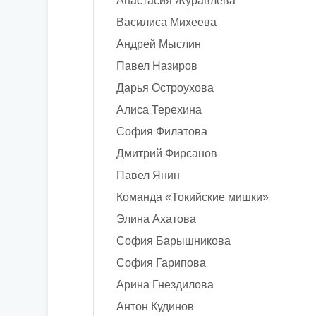
Анастасия Журавлева
Василиса Михеева
Андрей Мыслин
Павел Назиров
Дарья Остроухова
Алиса Терехина
София Филатова
Дмитрий Фирсанов
Павел Янин
Команда «Токийские мишки»
Элина Ахатова
София Барышникова
София Гарипова
Арина Гнездилова
Антон Кудинов