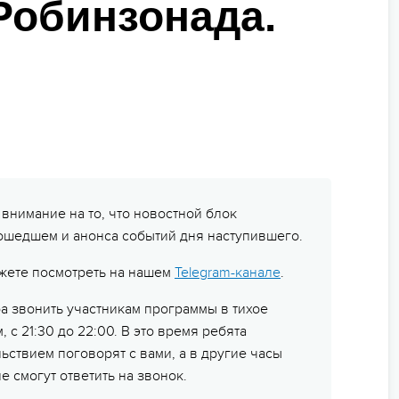
МЫ ВСЕГДА НА СВЯЗИ
Робинзонада.
атьи
зопасность на программе
мейные лагеря
венирная продукция
дарочные сертификаты
ъезд/приезд групп
нимание на то, что новостной блок
рошедшем и анонса событий дня наступившего.
жете посмотреть на нашем
Telegram-канале
.
а звонить участникам программы в тихое
м, с 21:30 до 22:00. В это время ребята
льствием поговорят с вами, а в другие часы
е смогут ответить на звонок.