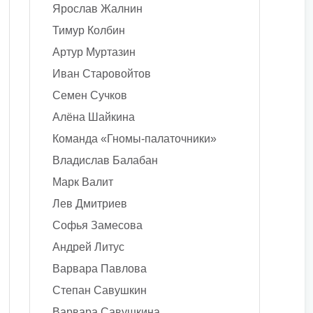
Ярослав Жалнин
Тимур Колбин
Артур Муртазин
Иван Старовойтов
Семен Сучков
Алёна Шайкина
Команда «Гномы-палаточники»
Владислав Балабан
Марк Валит
Лев Дмитриев
Софья Замесова
Андрей Литус
Варвара Павлова
Степан Савушкин
Варвара Савушкина