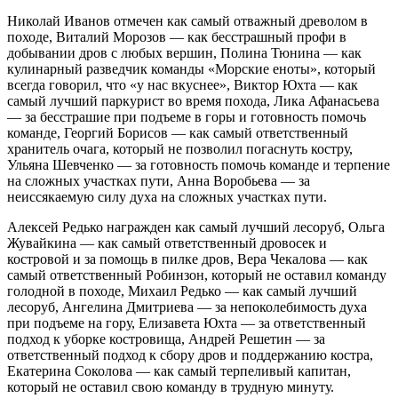
Николай Иванов отмечен как самый отважный древолом в
походе, Виталий Морозов — как бесстрашный профи в
добывании дров с любых вершин, Полина Тюнина — как
кулинарный разведчик команды «Морские еноты», который
всегда говорил, что «у нас вкуснее», Виктор Юхта — как
самый лучший паркурист во время похода, Лика Афанасьева
— за бесстрашие при подъеме в горы и готовность помочь
команде, Георгий Борисов — как самый ответственный
хранитель очага, который не позволил погаснуть костру,
Ульяна Шевченко — за готовность помочь команде и терпение
на сложных участках пути, Анна Воробьева — за
неиссякаемую силу духа на сложных участках пути.
Алексей Редько награжден как самый лучший лесоруб, Ольга
Жувайкина — как самый ответственный дровосек и
костровой и за помощь в пилке дров, Вера Чекалова — как
самый ответственный Робинзон, который не оставил команду
голодной в походе, Михаил Редько — как самый лучший
лесоруб, Ангелина Дмитриева — за непоколебимость духа
при подъеме на гору, Елизавета Юхта — за ответственный
подход к уборке костровища, Андрей Решетин — за
ответственный подход к сбору дров и поддержанию костра,
Екатерина Соколова — как самый терпеливый капитан,
который не оставил свою команду в трудную минуту.