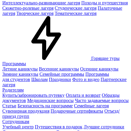
Интеллектуально-развивающие лагеря
Походы и путешествия
Сюжетно-ролевые лагеря
Студенческие лагеря
Палаточные
лагеря
Творческие лагеря
Тематические лагеря
Горящие туры
Программы
Летние каникулы
Весенние каникулы
Осенние каникулы
Зимние каникулы
Семейные программы
Программы
для студентов
Школам
Праздники
Фото и видео
Партнерские
лагеря
Родителям
Купить/забронировать путевку
Оплата и возврат
Образцы
документов
Медицинские вопросы
Часто задаваемые вопросы
Статьи
Безопасность на программе
Семейные лагеря
Сувенирная продукция
Подарочные сертификаты
Отъезд/
приезд групп
Сотрудникам
Учебный центр
Путешествия в подарок
Лучшие сотрудники