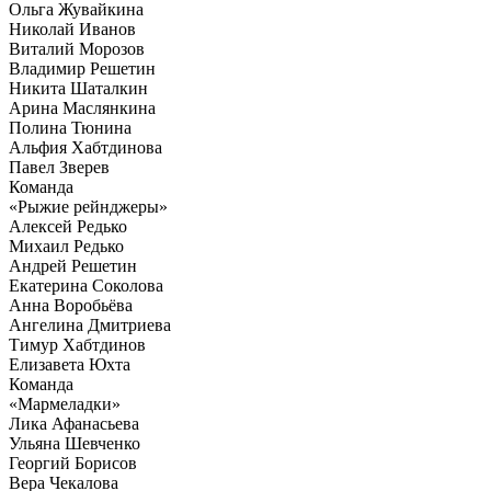
Ольга Жувайкина
Николай Иванов
Виталий Морозов
Владимир Решетин
Никита Шаталкин
Арина Маслянкина
Полина Тюнина
Альфия Хабтдинова
Павел Зверев
Команда
«Рыжие рейнджеры»
Алексей Редько
Михаил Редько
Андрей Решетин
Екатерина Соколова
Анна Воробьёва
Ангелина Дмитриева
Тимур Хабтдинов
Елизавета Юхта
Команда
«Мармеладки»
Лика Афанасьева
Ульяна Шевченко
Георгий Борисов
Вера Чекалова