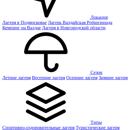
Локация
Лагеря в Подмосковье
Лагерь Валдайская Робинзонада
Кемпинг на Валдае
Лагеря в Новгородской области
Сезон
Летние лагеря
Весенние лагеря
Осенние лагеря
Зимние лагеря
Типы
Спортивно-оздоровительные лагеря
Туристические лагеря