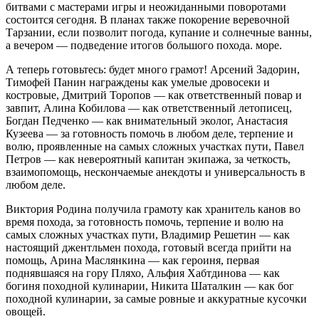
битвами с мастерами игры и неожиданными поворотами
состоится сегодня. В планах также покорение веревочной
Тарзании, если позволит погода, купание и солнечные ванны,
а вечером — подведение итогов большого похода. море.
А теперь готовьтесь: будет много грамот! Арсений Задорин,
Тимофей Панин награждены как умелые дровосеки и
костровые, Дмитрий Торопов — как ответственный повар и
завпит, Алина Кобилова — как ответственный летописец,
Богдан Педченко — как внимательный эколог, Анастасия
Кузеева — за готовность помочь в любом деле, терпение и
волю, проявленные на самых сложных участках пути, Павел
Петров — как невероятный капитан экипажа, за четкость,
взаимопомощь, нескончаемые анекдоты и универсальность в
любом деле.
Виктория Родина получила грамоту как хранитель канов во
время похода, за готовность помочь, терпение и волю на
самых сложных участках пути, Владимир Решетин — как
настоящий джентльмен похода, готовый всегда прийти на
помощь, Арина Маслянкина — как героиня, первая
поднявшаяся на гору Пляхо, Альфия Хабтдинова — как
богиня походной кулинарии, Никита Шаталкин — как бог
походной кулинарии, за самые ровные и аккуратные кусочки
овощей.