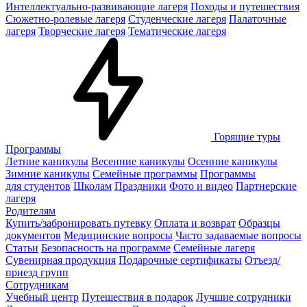
Интеллектуально-развивающие лагеря
Походы и путешествия
Сюжетно-ролевые лагеря
Студенческие лагеря
Палаточные
лагеря
Творческие лагеря
Тематические лагеря
Горящие туры
Программы
Летние каникулы
Весенние каникулы
Осенние каникулы
Зимние каникулы
Семейные программы
Программы
для студентов
Школам
Праздники
Фото и видео
Партнерские
лагеря
Родителям
Купить/забронировать путевку
Оплата и возврат
Образцы
документов
Медицинские вопросы
Часто задаваемые вопросы
Статьи
Безопасность на программе
Семейные лагеря
Сувенирная продукция
Подарочные сертификаты
Отъезд/
приезд групп
Сотрудникам
Учебный центр
Путешествия в подарок
Лучшие сотрудники