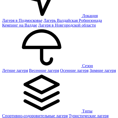
Локация
Лагеря в Подмосковье
Лагерь Валдайская Робинзонада
Кемпинг на Валдае
Лагеря в Новгородской области
Сезон
Летние лагеря
Весенние лагеря
Осенние лагеря
Зимние лагеря
Типы
Спортивно-оздоровительные лагеря
Туристические лагеря