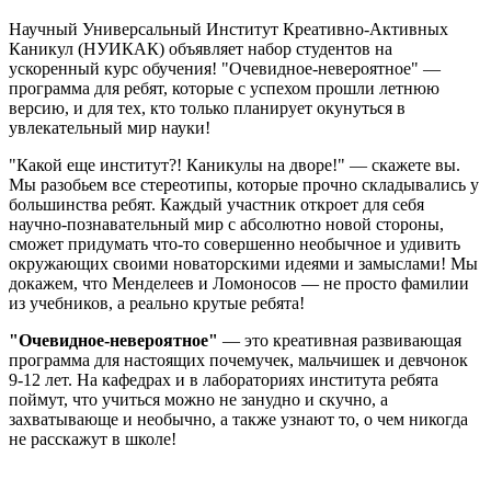
Научный Универсальный Институт Креативно-Активных
Каникул (НУИКАК) объявляет набор студентов на
ускоренный курс обучения! "Очевидное-невероятное" —
программа для ребят, которые с успехом прошли летнюю
версию, и для тех, кто только планирует окунуться в
увлекательный мир науки!
"Какой еще институт?! Каникулы на дворе!" — скажете вы.
Мы разобьем все стереотипы, которые прочно складывались у
большинства ребят. Каждый участник откроет для себя
научно-познавательный мир с абсолютно новой стороны,
сможет придумать что-то совершенно необычное и удивить
окружающих своими новаторскими идеями и замыслами! Мы
докажем, что Менделеев и Ломоносов — не просто фамилии
из учебников, а реально крутые ребята!
"Очевидное-невероятное"
— это креативная развивающая
программа для настоящих почемучек, мальчишек и девчонок
9-12 лет. На кафедрах и в лабораториях института ребята
поймут, что учиться можно не занудно и скучно, а
захватывающе и необычно, а также узнают то, о чем никогда
не расскажут в школе!